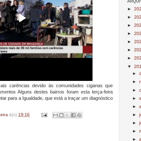
ARQUI
►
20
►
20
►
20
►
20
►
20
►
20
►
20
▼
20
►
►
is carências devido às comunidades ciganas que
►
ntos Alguns destes bairros foram esta terça-feira
tar para a Igualdade, que está a traçar um diagnóstico
►
►
deira
à(s)
19:16
►
►
►
►