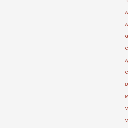
"
A
A
G
C
A
C
D
M
V
V