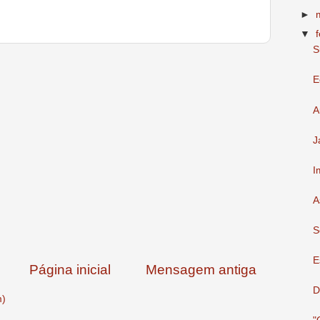
►
▼
S
E
A
J
I
A
S
E
Página inicial
Mensagem antiga
D
m)