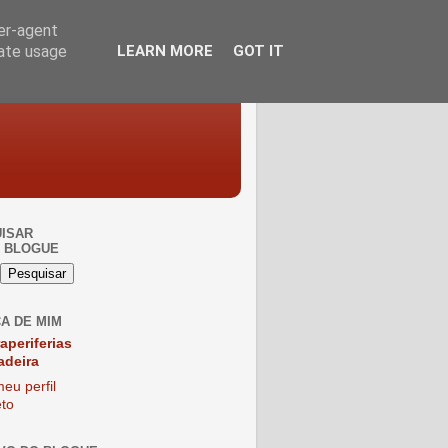
ser-agent
rate usage
LEARN MORE
GOT IT
ISAR
 BLOGUE
A DE MIM
raperiferias
adeira
eu perfil
to