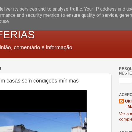
liver its services and to analyze traffic. Your IP address and u
rmance and security metrics to ensure quality of service, gene
buse.
FERIAS
nião, comentário e informação
9
PESQU
NESTE
 em casas sem condições mínimas
ACERC
Ult
- M
Ver o m
comple