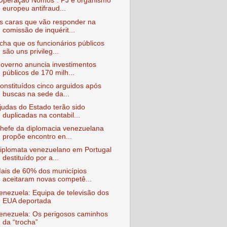
Operação Nomos": PJ e organismo
europeu antifraud...
s caras que vão responder na
comissão de inquérit...
cha que os funcionários públicos
são uns privileg...
overno anuncia investimentos
públicos de 170 milh...
onstituídos cinco arguidos após
buscas na sede da...
judas do Estado terão sido
duplicadas na contabil...
hefe da diplomacia venezuelana
propõe encontro en...
iplomata venezuelano em Portugal
destituído por a...
ais de 60% dos municípios
aceitaram novas competê...
enezuela: Equipa de televisão dos
EUA deportada
enezuela: Os perigosos caminhos
da “trocha”