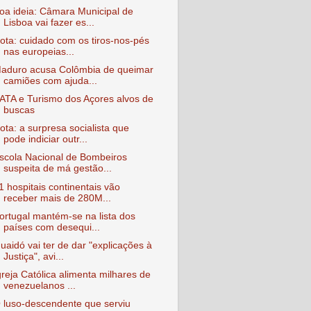
oa ideia: Câmara Municipal de
Lisboa vai fazer es...
ota: cuidado com os tiros-nos-pés
nas europeias...
aduro acusa Colômbia de queimar
camiões com ajuda...
ATA e Turismo dos Açores alvos de
buscas
ota: a surpresa socialista que
pode indiciar outr...
scola Nacional de Bombeiros
suspeita de má gestão...
1 hospitais continentais vão
receber mais de 280M...
ortugal mantém-se na lista dos
países com desequi...
uaidó vai ter de dar "explicações à
Justiça", avi...
greja Católica alimenta milhares de
venezuelanos ...
 luso-descendente que serviu