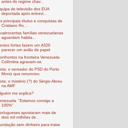
antes do regime chav...
quipa de televisão dos EUA
deportada após entrevi...
s principais títulos e conquistas de
Cristiano Ro...
uatrocentas famílias venezuelanas
aguardam habita...
entos fortes fazem um A320
parecer um avião de papel
onfrontos na fronteira Venezuela-
Colômbia agravam-se
ota: o vereador do PSD do Porto
Moniz que renunciou
ota: o mistério (?) do Sérgio Abreu
na AMF
lguém me explica?
enezuela: "Estamos consigo a
100%"
ortugueses apostaram mais de
dois mil milhões de ...
undação sem dinheiro para tratar