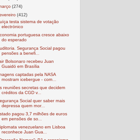
março
(274)
fevereiro
(412)
uíça testa sistema de votação
electrónico
conomia portuguesa cresce abaixo
do esperado
uditoria. Segurança Social pagou
pensões a benefi...
air Bolsonaro recebeu Juan
Guaidó em Brasília
magens captadas pela NASA
mostram icebergue - com...
s reuniões secretas que decidem
créditos da CGD v...
egurança Social quer saber mais
depressa quem mor...
stado pagou 3,7 milhões de euros
em pensões de so...
iplomata venezuelano em Lisboa
reconhece Juan Gua...