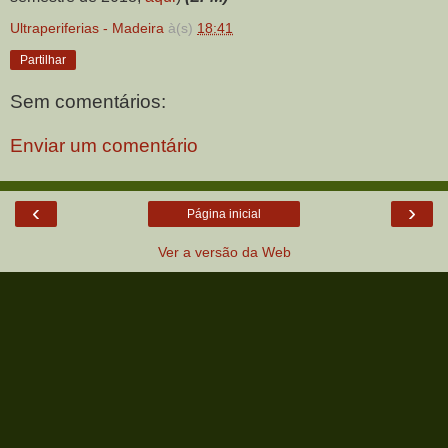
Ultraperiferias - Madeira
à(s)
18:41
Partilhar
Sem comentários:
Enviar um comentário
‹
›
Página inicial
Ver a versão da Web