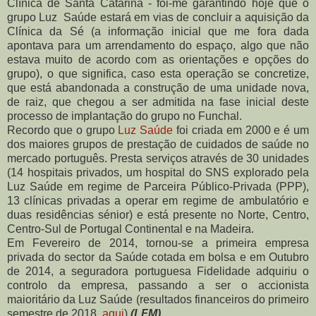
Clínica de Santa Catarina - foi-me garantindo hoje que o
grupo Luz Saúde estará em vias de concluir a aquisição da
Clínica da Sé (a informação inicial que me fora dada
apontava para um arrendamento do espaço, algo que não
estava muito de acordo com as orientações e opções do
grupo), o que significa, caso esta operação se concretize,
que está abandonada a construção de uma unidade nova,
de raiz, que chegou a ser admitida na fase inicial deste
processo de implantação do grupo no Funchal.
Recordo que o grupo
Luz Saúde
foi criada em 2000 e é um
dos maiores grupos de prestação de cuidados de saúde no
mercado português. Presta serviços através de 30 unidades
(14 hospitais privados, um hospital do SNS explorado pela
Luz Saúde em regime de Parceira Público-Privada (PPP),
13 clínicas privadas a operar em regime de ambulatório e
duas residências sénior) e está presente no Norte, Centro,
Centro-Sul de Portugal Continental e na Madeira.
Em Fevereiro de 2014, tornou-se a primeira empresa
privada do sector da Saúde cotada em bolsa e em Outubro
de 2014, a seguradora portuguesa Fidelidade adquiriu o
controlo da empresa, passando a ser o accionista
maioritário da Luz Saúde (resultados financeiros do primeiro
semestre de 2018,
aqui
)
(LFM)