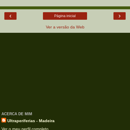
‹
›
Página inicial
Ver a versão da Web
ACERCA DE MIM
Ultraperiferias - Madeira
Ver o meu perfil completo