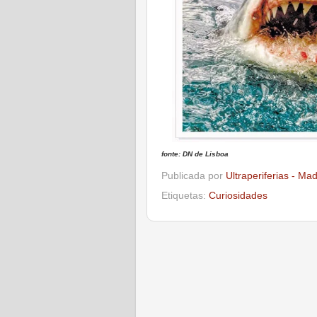
fonte: DN de Lisboa
Publicada por
Ultraperiferias - Ma
Etiquetas:
Curiosidades