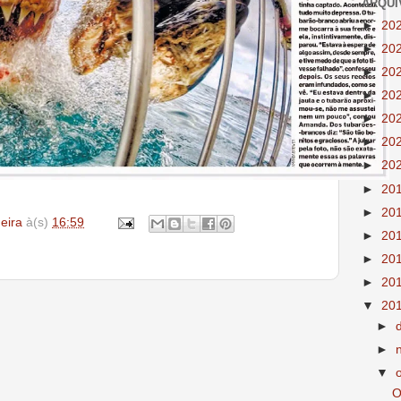
ARQUI
►
20
►
20
►
20
►
20
►
20
►
20
►
20
►
20
►
20
deira
à(s)
16:59
►
20
►
20
►
20
▼
20
►
►
▼
O