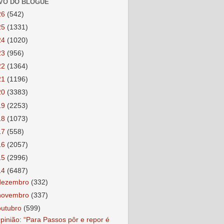
VO DO BLOGUE
26
(542)
25
(1331)
24
(1020)
23
(956)
22
(1364)
21
(1196)
20
(3383)
19
(2253)
18
(1073)
17
(558)
16
(2057)
15
(2996)
14
(6487)
dezembro
(332)
novembro
(337)
outubro
(599)
pinião: “Para Passos pôr e repor é