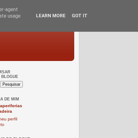
ser-agent
rate usage
LEARN MORE
GOT IT
ISAR
 BLOGUE
A DE MIM
raperiferias
adeira
eu perfil
to