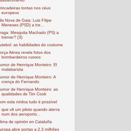
bastecimento
rincadeiras tontas nos céus
europeus
ila Nova de Gaia: Luis Filipe
Meneses (PSD) a tre...
raga: Mesquita Machado (PS) a
tremer? (3)
utebol: as habilidades do costume
orça Aérea revela fotos dos
bombardeiros russos
umor de Henrique Monteiro: El
malabarista
umor de Henrique Monteiro: A
crença do Fernando
umor de Henrique Monteiro: as
qualidades de Tim Cook
om esta nódoa tudo é possível
 que vê um piloto quando aterra
num dos aeroporto...
lima de opinión en Cataluña
uropa abre portas a 2,3 milhões