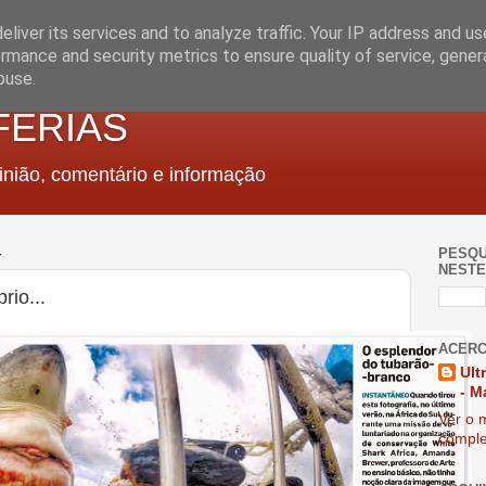
liver its services and to analyze traffic. Your IP address and u
rmance and security metrics to ensure quality of service, gene
buse.
FERIAS
nião, comentário e informação
4
PESQU
NESTE
rio...
ACERC
Ult
- M
Ver o m
comple