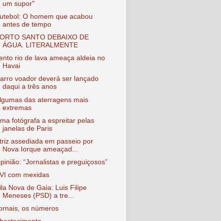
um supor"
utebol: O homem que acabou
antes de tempo
ORTO SANTO DEBAIXO DE
ÁGUA. LITERALMENTE
ento rio de lava ameaça aldeia no
Havai
arro voador deverá ser lançado
daqui a três anos
lgumas das aterragens mais
extremas
ma fotógrafa a espreitar pelas
janelas de Paris
triz assediada em passeio por
Nova Iorque ameaçad...
pinião: “Jornalistas e preguiçosos”
VI com mexidas
ila Nova de Gaia: Luis Filipe
Meneses (PSD) a tre...
ornais, os números