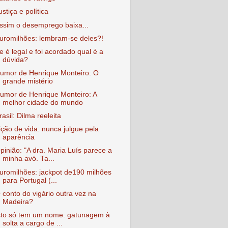
ustiça e política
ssim o desemprego baixa...
uromilhões: lembram-se deles?!
e é legal e foi acordado qual é a
dúvida?
umor de Henrique Monteiro: O
grande mistério
umor de Henrique Monteiro: A
melhor cidade do mundo
rasil: Dilma reeleita
ição de vida: nunca julgue pela
aparência
pinião: "A dra. Maria Luís parece a
minha avó. Ta...
uromilhões: jackpot de190 milhões
para Portugal (...
 conto do vigário outra vez na
Madeira?
sto só tem um nome: gatunagem à
solta a cargo de ...