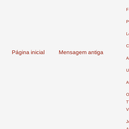
F
P
L
C
Página inicial
Mensagem antiga
A
U
A
O
T
V
J