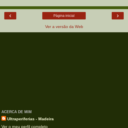
‹
›
Página inicial
Ver a versão da Web
ACERCA DE MIM
Ultraperiferias - Madeira
Ver o meu perfil completo