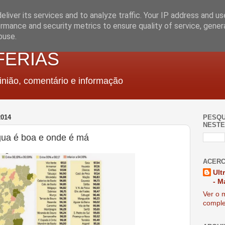
liver its services and to analyze traffic. Your IP address and u
rmance and security metrics to ensure quality of service, gene
buse.
FERIAS
nião, comentário e informação
014
PESQU
NESTE
gua é boa e onde é má
ACERC
Ult
- M
Ver o m
comple