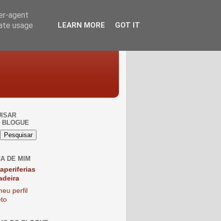
ser-agent
rate usage
LEARN MORE
GOT IT
ISAR
 BLOGUE
A DE MIM
raperiferias
adeira
eu perfil
to