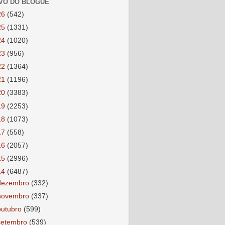
VO DO BLOGUE
26
(542)
25
(1331)
24
(1020)
23
(956)
22
(1364)
21
(1196)
20
(3383)
19
(2253)
18
(1073)
17
(558)
16
(2057)
15
(2996)
14
(6487)
dezembro
(332)
novembro
(337)
outubro
(599)
setembro
(539)