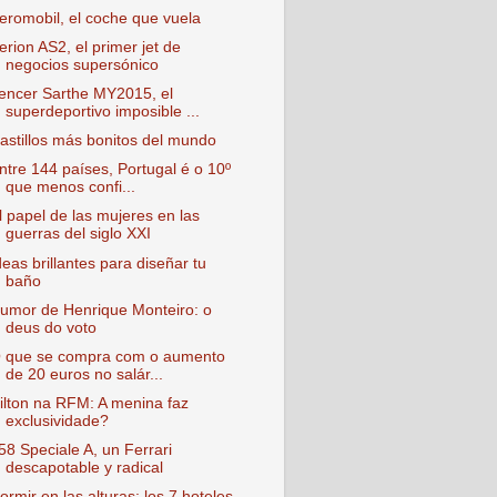
eromobil, el coche que vuela
erion AS2, el primer jet de
negocios supersónico
encer Sarthe MY2015, el
superdeportivo imposible ...
astillos más bonitos del mundo
ntre 144 países, Portugal é o 10º
que menos confi...
l papel de las mujeres en las
guerras del siglo XXI
deas brillantes para diseñar tu
baño
umor de Henrique Monteiro: o
deus do voto
 que se compra com o aumento
de 20 euros no salár...
ilton na RFM: A menina faz
exclusividade?
58 Speciale A, un Ferrari
descapotable y radical
ormir en las alturas: los 7 hoteles