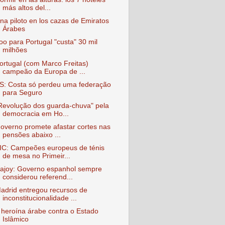
más altos del...
na piloto en los cazas de Emiratos
Árabes
oo para Portugal "custa" 30 mil
milhões
ortugal (com Marco Freitas)
campeão da Europa de ...
S: Costa só perdeu uma federação
para Seguro
Revolução dos guarda-chuva" pela
democracia em Ho...
overno promete afastar cortes nas
pensões abaixo ...
IC: Campeões europeus de ténis
de mesa no Primeir...
ajoy: Governo espanhol sempre
considerou referend...
adrid entregou recursos de
inconstitucionalidade ...
 heroína árabe contra o Estado
Islâmico