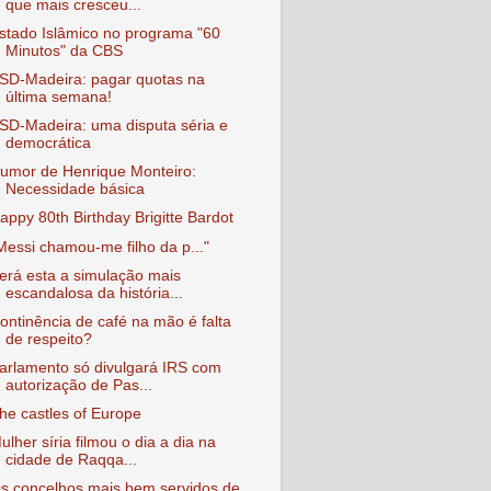
que mais cresceu...
stado Islâmico no programa "60
Minutos" da CBS
SD-Madeira: pagar quotas na
última semana!
SD-Madeira: uma disputa séria e
democrática
umor de Henrique Monteiro:
Necessidade básica
appy 80th Birthday Brigitte Bardot
Messi chamou-me filho da p..."
erá esta a simulação mais
escandalosa da história...
ontinência de café na mão é falta
de respeito?
arlamento só divulgará IRS com
autorização de Pas...
he castles of Europe
ulher síria filmou o dia a dia na
cidade de Raqqa...
s concelhos mais bem servidos de