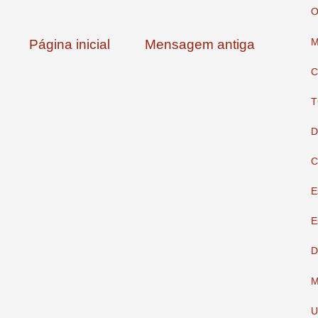
O
Página inicial
Mensagem antiga
M
C
T
D
C
E
E
D
M
U