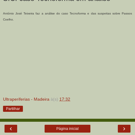
António José Teixeira faz a análise do caso Tecnoforma e das suspeitas sobre Passos
Coelho.
Ultraperiferias - Madeira
à(s)
17:32
Partilhar
‹
›
Página inicial