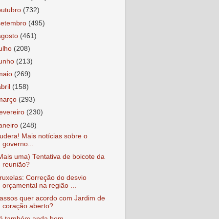
outubro
(732)
setembro
(495)
agosto
(461)
julho
(208)
junho
(213)
maio
(269)
abril
(158)
março
(293)
fevereiro
(230)
janeiro
(248)
udera! Mais notícias sobre o
governo...
Mais uma) Tentativa de boicote da
reunião?
ruxelas: Correção do desvio
orçamental na região ...
assos quer acordo com Jardim de
coração aberto?
á também anda bom...