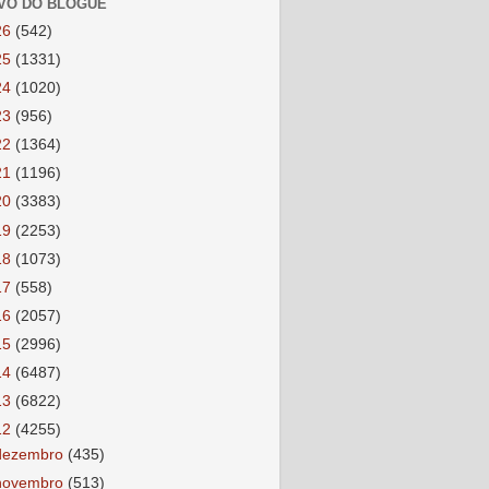
VO DO BLOGUE
26
(542)
25
(1331)
24
(1020)
23
(956)
22
(1364)
21
(1196)
20
(3383)
19
(2253)
18
(1073)
17
(558)
16
(2057)
15
(2996)
14
(6487)
13
(6822)
12
(4255)
dezembro
(435)
novembro
(513)