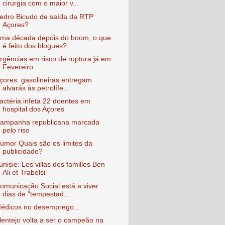
cirurgia com o maior v...
edro Bicudo de saída da RTP
Açores?
ma década depois do boom, o que
é feito dos blogues?
rgências em risco de ruptura já em
Fevereiro
çores: gasolineiras entregam
alvarás às petrolífe...
actéria infeta 22 doentes em
hospital dos Açores
ampanha republicana marcada
pelo riso
umor Quais são os limites da
publicidade?
unisie: Les villas des familles Ben
Ali et Trabelsi
omunicação Social está a viver
dias de "tempestad...
édicos no desemprego...
lentejo volta a ser o campeão na