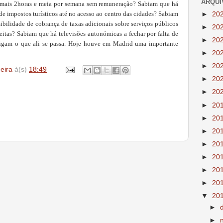
ARQUI
r mais 2horas e meia por semana sem remuneração? Sabiam que há
►
20
 impostos turísticos até no acesso ao centro das cidades? Sabiam
bilidade de cobrança de taxas adicionais sobre serviços públicos
►
20
eitas? Sabiam que há televisões autonómicas a fechar por falta de
►
20
sigam o que ali se passa. Hoje houve em Madrid uma importante
►
20
►
20
deira
à(s)
18:49
►
20
►
20
►
20
►
20
►
20
►
20
►
20
►
20
►
20
▼
20
►
►