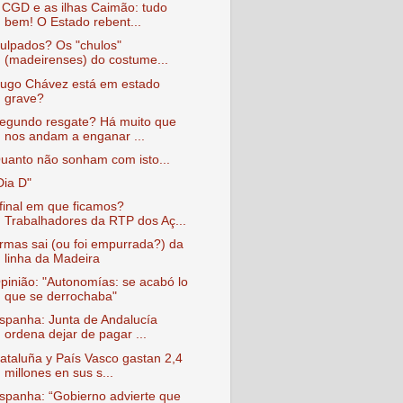
 CGD e as ilhas Caimão: tudo
bem! O Estado rebent...
ulpados? Os "chulos"
(madeirenses) do costume...
ugo Chávez está em estado
grave?
egundo resgate? Há muito que
nos andam a enganar ...
uanto não sonham com isto...
Dia D"
final em que ficamos?
Trabalhadores da RTP dos Aç...
rmas sai (ou foi empurrada?) da
linha da Madeira
pinião: "Autonomías: se acabó lo
que se derrochaba"
spanha: Junta de Andalucía
ordena dejar de pagar ...
ataluña y País Vasco gastan 2,4
millones en sus s...
spanha: “Gobierno advierte que