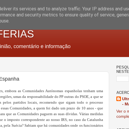
liver its services and to analyze traffic. Your IP address and u
rmance and security metrics to ensure quality of service, gene
buse.
FERIAS
nião, comentário e informação
PESQU
NESTE
 Espanha
ntes, embora as Comunidades Autónomas espanholas tenham uma
ACERC
 regiões, umas da responsabilidade do PP outras do PSOE, a que se
Ult
s pelos partidos locais, recomendo que sigam todo o processo
- M
e essas Comunidades, a quem foi dado um prazo de 10 anos - que
Ver o m
para que as Comunidades paguem as suas dívidas. Várias medidas
comple
ue o imposto correspondente ao nosso IRS, no caso da Catalunha
a, pela Suécia? Sabiam que há comunidades onde os funcionários