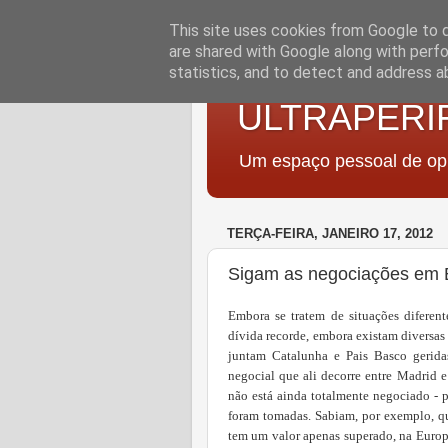
This site uses cookies from Google to de
are shared with Google along with perfo
statistics, and to detect and address a
ULTRAPERI
Um espaço pessoal de opi
TERÇA-FEIRA, JANEIRO 17, 2012
Sigam as negociações em
Embora se tratem de situações difere
dívida recorde, embora existam diversas
juntam Catalunha e Pais Basco gerida
negocial que ali decorre entre Madrid 
não está ainda totalmente negociado - 
foram tomadas. Sabiam, por exemplo, q
tem um valor apenas superado, na Europ