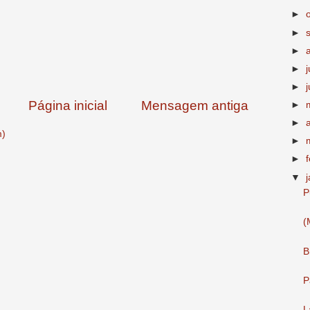
►
►
►
►
►
Página inicial
Mensagem antiga
►
►
m)
►
►
▼
P
(
B
P
L