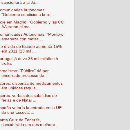
sancionará a la Ju...
omunidades Autónomas:
“Gobierno condiciona la liq...
oje em Madrid: “Gobierno y las CC
AA tratan el ma...
omunidades Autónomas: “Montoro
amenaza con meter ...
..e dívida do Estado aumenta 15%
em 2011 (23 mil ...
ortugal já deve 36 mil milhões à
troika
ornalismo: “Público” dá por
encerrado processo de...
çores: dispensa de medicamentos
em unidose regula...
çores: verbas dos subsídios de
férias e de Natal ...
spaña vetaría la entrada en la UE
de una Escocia ...
anta Cruz de Tenerife,
considerada um dos melhore...