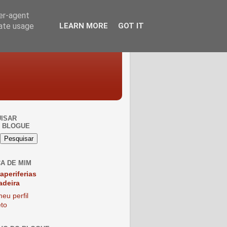
ser-agent
rate usage
LEARN MORE
GOT IT
ISAR
 BLOGUE
A DE MIM
raperiferias
adeira
eu perfil
to