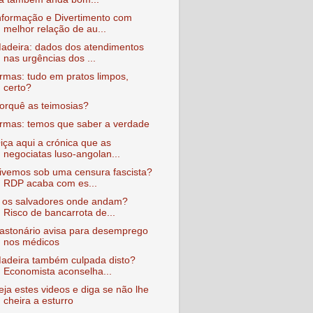
nformação e Divertimento com
melhor relação de au...
adeira: dados dos atendimentos
nas urgências dos ...
rmas: tudo em pratos limpos,
certo?
orquê as teimosias?
rmas: temos que saber a verdade
iça aqui a crónica que as
negociatas luso-angolan...
ivemos sob uma censura fascista?
RDP acaba com es...
 os salvadores onde andam?
Risco de bancarrota de...
astonário avisa para desemprego
nos médicos
adeira também culpada disto?
Economista aconselha...
eja estes videos e diga se não lhe
cheira a esturro