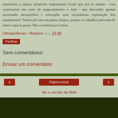
espanhola, a alguns projectos empresariais locais que por aí andam - com
construções em curso de mega-armazéns e tudo - que desconfio apenas
acentuarão monopólios e reforçarão uma escandalosa exploração dos
madeirenses? Vamos pôr isto em pratos limpos, porque os cidadãos precisam de
saber o que se passa. Não os tomem por tontos.
Ultraperiferias - Madeira
à(s)
23:08
Partilhar
Sem comentários:
Enviar um comentário
‹
›
Página inicial
Ver a versão da Web