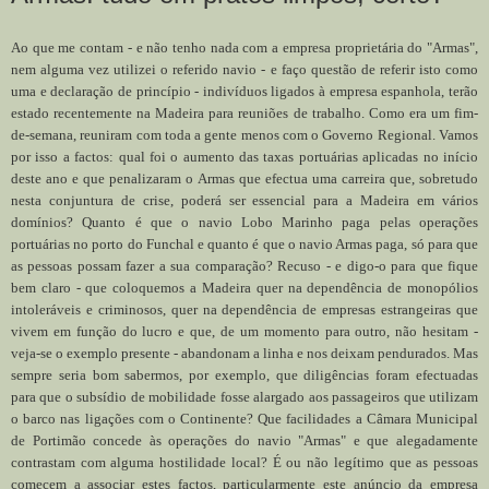
Ao que me contam - e não tenho nada com a empresa proprietária do "Armas",
nem alguma vez utilizei o referido navio - e faço questão de referir isto como
uma e declaração de princípio - indivíduos ligados à empresa espanhola, terão
estado recentemente na Madeira para reuniões de trabalho. Como era um fim-
de-semana, reuniram com toda a gente menos com o Governo Regional. Vamos
por isso a factos: qual foi o aumento das taxas portuárias aplicadas no início
deste ano e que penalizaram o Armas que efectua uma carreira que, sobretudo
nesta conjuntura de crise, poderá ser essencial para a Madeira em vários
domínios? Quanto é que o navio Lobo Marinho paga pelas operações
portuárias no porto do Funchal e quanto é que o navio Armas paga, só para que
as pessoas possam fazer a sua comparação? Recuso - e digo-o para que fique
bem claro - que coloquemos a Madeira quer na dependência de monopólios
intoleráveis e criminosos, quer na dependência de empresas estrangeiras que
vivem em função do lucro e que, de um momento para outro, não hesitam -
veja-se o exemplo presente - abandonam a linha e nos deixam pendurados. Mas
sempre seria bom sabermos, por exemplo, que diligências foram efectuadas
para que o subsídio de mobilidade fosse alargado aos passageiros que utilizam
o barco nas ligações com o Continente? Que facilidades a Câmara Municipal
de Portimão concede às operações do navio "Armas" e que alegadamente
contrastam com alguma hostilidade local? É ou não legítimo que as pessoas
comecem a associar estes factos, particularmente este anúncio da empresa