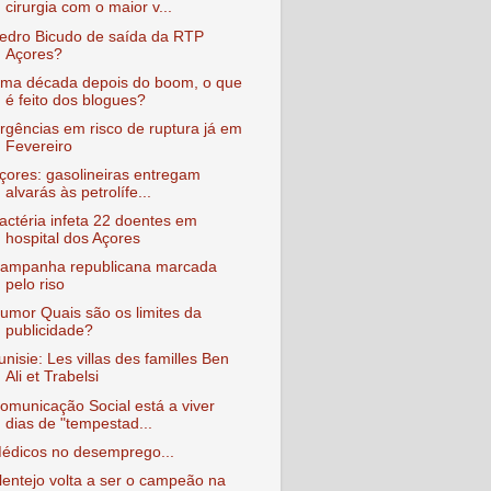
cirurgia com o maior v...
edro Bicudo de saída da RTP
Açores?
ma década depois do boom, o que
é feito dos blogues?
rgências em risco de ruptura já em
Fevereiro
çores: gasolineiras entregam
alvarás às petrolífe...
actéria infeta 22 doentes em
hospital dos Açores
ampanha republicana marcada
pelo riso
umor Quais são os limites da
publicidade?
unisie: Les villas des familles Ben
Ali et Trabelsi
omunicação Social está a viver
dias de "tempestad...
édicos no desemprego...
lentejo volta a ser o campeão na