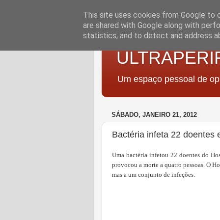
This site uses cookies from Google to de
are shared with Google along with perfo
statistics, and to detect and address a
ULTRAPERI
Um espaço pessoal de opi
SÁBADO, JANEIRO 21, 2012
Bactéria infeta 22 doentes
Uma bactéria infetou 22 doentes do Hos
provocou a morte a quatro pessoas. O Ho
mas a um conjunto de infeções.