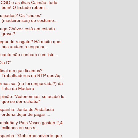
 CGD e as ilhas Caimão: tudo
bem! O Estado rebent...
ulpados? Os "chulos"
(madeirenses) do costume...
ugo Chávez está em estado
grave?
egundo resgate? Há muito que
nos andam a enganar ...
uanto não sonham com isto...
Dia D"
final em que ficamos?
Trabalhadores da RTP dos Aç...
rmas sai (ou foi empurrada?) da
linha da Madeira
pinião: "Autonomías: se acabó lo
que se derrochaba"
spanha: Junta de Andalucía
ordena dejar de pagar ...
ataluña y País Vasco gastan 2,4
millones en sus s...
spanha: “Gobierno advierte que