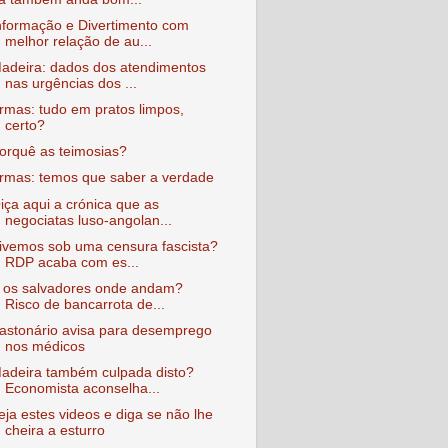
nformação e Divertimento com
melhor relação de au...
adeira: dados dos atendimentos
nas urgências dos ...
rmas: tudo em pratos limpos,
certo?
orquê as teimosias?
rmas: temos que saber a verdade
iça aqui a crónica que as
negociatas luso-angolan...
ivemos sob uma censura fascista?
RDP acaba com es...
 os salvadores onde andam?
Risco de bancarrota de...
astonário avisa para desemprego
nos médicos
adeira também culpada disto?
Economista aconselha...
eja estes videos e diga se não lhe
cheira a esturro