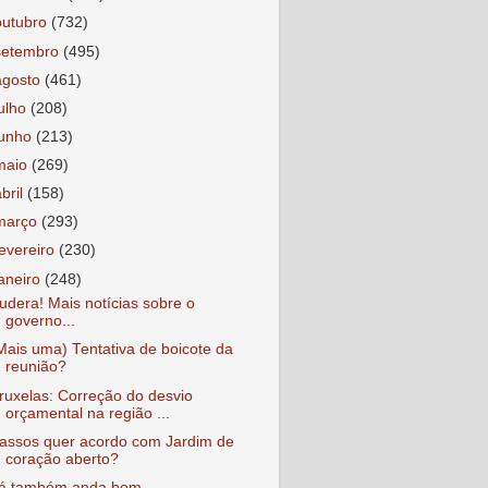
outubro
(732)
setembro
(495)
agosto
(461)
julho
(208)
junho
(213)
maio
(269)
abril
(158)
março
(293)
fevereiro
(230)
janeiro
(248)
udera! Mais notícias sobre o
governo...
Mais uma) Tentativa de boicote da
reunião?
ruxelas: Correção do desvio
orçamental na região ...
assos quer acordo com Jardim de
coração aberto?
á também anda bom...