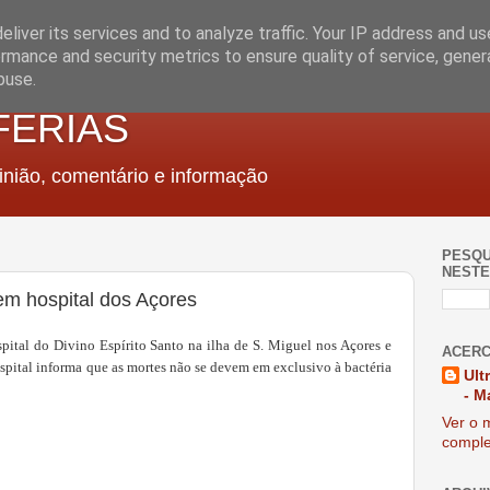
liver its services and to analyze traffic. Your IP address and u
rmance and security metrics to ensure quality of service, gene
buse.
FERIAS
nião, comentário e informação
PESQU
NESTE
 em hospital dos Açores
pital do Divino Espírito Santo na ilha de S. Miguel nos Açores e
ACERC
spital informa que as mortes não se devem em exclusivo à bactéria
Ult
- M
Ver o m
comple