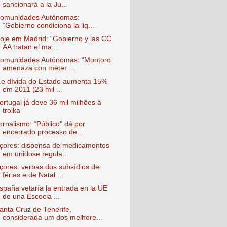
sancionará a la Ju...
omunidades Autónomas:
“Gobierno condiciona la liq...
oje em Madrid: “Gobierno y las CC
AA tratan el ma...
omunidades Autónomas: “Montoro
amenaza con meter ...
..e dívida do Estado aumenta 15%
em 2011 (23 mil ...
ortugal já deve 36 mil milhões à
troika
ornalismo: “Público” dá por
encerrado processo de...
çores: dispensa de medicamentos
em unidose regula...
çores: verbas dos subsídios de
férias e de Natal ...
spaña vetaría la entrada en la UE
de una Escocia ...
anta Cruz de Tenerife,
considerada um dos melhore...