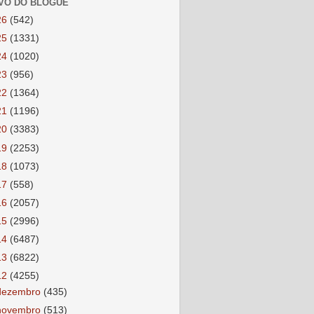
VO DO BLOGUE
26
(542)
25
(1331)
24
(1020)
23
(956)
22
(1364)
21
(1196)
20
(3383)
19
(2253)
18
(1073)
17
(558)
16
(2057)
15
(2996)
14
(6487)
13
(6822)
12
(4255)
dezembro
(435)
novembro
(513)