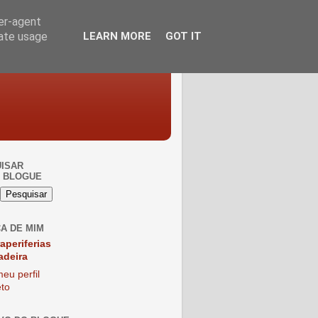
ser-agent
rate usage
LEARN MORE
GOT IT
ISAR
 BLOGUE
A DE MIM
raperiferias
adeira
eu perfil
to