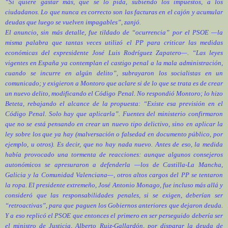
“Si quiere gastar más, que se lo pida, subiendo los impuestos, a los
ciudadanos. Lo que nunca es correcto son las facturas en el cajón y acumular
deudas que luego se vuelven impagables”, zanjó.
El anuncio, sin más detalle, fue tildado de “ocurrencia” por el PSOE —la
misma palabra que tantas veces utilizó el PP para criticar las medidas
económicas del expresidente
José Luis Rodríguez Zapatero
—. “Las leyes
vigentes en España ya contemplan el castigo penal a la mala administración,
cuando se incurre en algún delito”, subrayaron los socialistas en un
comunicado; y exigieron a Montoro que aclare si de lo que se trata es de crear
un nuevo delito, modificando el Código Penal. No respondió Montoro; lo hizo
Beteta, rebajando el alcance de la propuesta: “Existe esa previsión en el
Código Penal. Solo hay que aplicarla”. Fuentes del ministerio confirmaron
que no se está pensando en crear un nuevo tipo delictivo, sino en aplicar la
ley sobre los que ya hay (malversación o falsedad en documento público, por
ejemplo, u otros). Es decir, que no hay nada nuevo. Antes de eso, la medida
había provocado una tormenta de reacciones: aunque algunos consejeros
autonómicos se apresuraron a defenderla —los de Castilla-La Mancha,
Galicia y la Comunidad Valenciana—, otros altos cargos del PP se tentaron
la ropa. El presidente extremeño,
José Antonio Monago
, fue incluso más allá y
consideró que las responsabilidades penales, si se exigen,
deberían ser
“retroactivas”
, para que paguen los Gobiernos anteriores que dejaron deuda.
Y a eso replicó el PSOE que entonces el primero en ser perseguido debería ser
el ministro de Justicia,
Alberto Ruiz-Gallardón
, por disparar la deuda de