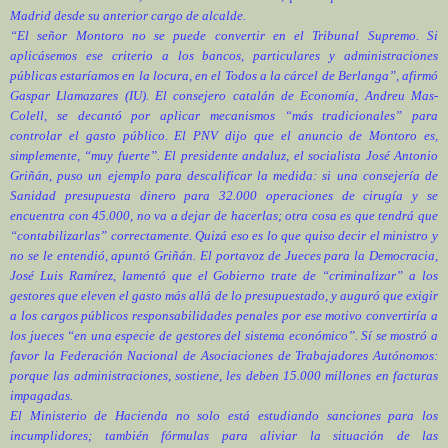
Madrid desde su anterior cargo de alcalde.
“El señor Montoro no se puede convertir en el Tribunal Supremo. Si
aplicásemos ese criterio a los bancos, particulares y administraciones
públicas estaríamos en la locura, en el Todos a la cárcel de Berlanga”, afirmó
Gaspar Llamazares
(IU). El consejero catalán de Economía,
Andreu Mas-
Colell
, se decantó por aplicar mecanismos “más tradicionales” para
controlar el gasto público. El
PNV
dijo que el anuncio de Montoro es,
simplemente, “muy fuerte”. El presidente andaluz, el socialista
José Antonio
Griñán
, puso un ejemplo para descalificar la medida: si una consejería de
Sanidad presupuesta dinero para 32.000 operaciones de cirugía y se
encuentra con 45.000, no va a dejar de hacerlas; otra cosa es que tendrá que
“contabilizarlas” correctamente. Quizá eso es lo que quiso decir el ministro y
no se le entendió, apuntó Griñán. El portavoz de Jueces para la Democracia,
José Luis Ramírez, lamentó que el Gobierno trate de “criminalizar” a los
gestores que eleven el gasto más allá de lo presupuestado, y auguró que exigir
a los cargos públicos responsabilidades penales por ese motivo convertiría a
los jueces “en una especie de gestores del sistema económico”. Sí se mostró a
favor la Federación Nacional de Asociaciones de Trabajadores Autónomos:
porque las administraciones, sostiene, les deben 15.000 millones en facturas
impagadas.
El Ministerio de Hacienda no solo está estudiando sanciones para los
incumplidores; también fórmulas para aliviar la situación de las