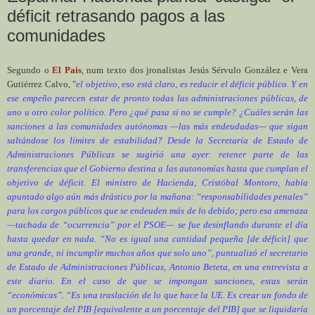
déficit retrasando pagos a las
comunidades
Segundo o
El Pais
, num texto dos jronalistas Jesús Sérvulo González e Vera
Gutiérrez Calvo, "
el objetivo, eso está claro, es reducir el déficit público. Y en
ese empeño parecen estar de pronto todas las administraciones públicas, de
uno u otro color político. Pero ¿qué pasa si no se cumple? ¿Cuáles serán las
sanciones a las comunidades autónomas —las más endeudadas— que sigan
saltándose los límites de estabilidad? Desde la Secretaría de Estado de
Administraciones Públicas se sugirió una ayer: retener parte de las
transferencias que el Gobierno destina a las autonomías hasta que cumplan el
objetivo de déficit. El ministro de Hacienda,
Cristóbal Montoro
, había
apuntado algo aún más drástico por la mañana:
“responsabilidades penales”
para los cargos públicos que se endeuden más de lo debido; pero esa amenaza
—
tachada de “ocurrencia”
por el
PSOE
— se fue desinflando durante el día
hasta quedar en nada. “No es igual una cantidad pequeña [de déficit] que
una grande, ni incumplir muchos años que solo uno”, puntualizó el secretario
de Estado de Administraciones Públicas,
Antonio Beteta
, en una entrevista a
este diario. En el caso de que se impongan sanciones, estas serán
“económicas”. “Es una traslación de lo que hace la UE. Es crear un fondo de
un porcentaje del PIB [equivalente a un porcentaje del PIB] que se liquidaría