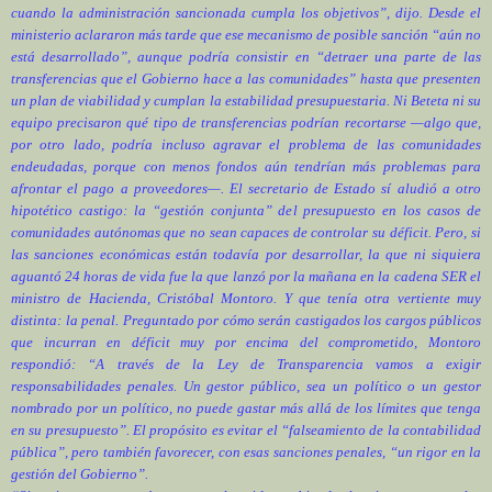
cuando la administración sancionada cumpla los objetivos”, dijo. Desde el
ministerio aclararon más tarde que ese mecanismo de posible sanción “aún no
está desarrollado”, aunque podría consistir en “detraer una parte de las
transferencias que el Gobierno hace a las comunidades” hasta que presenten
un plan de viabilidad y cumplan la estabilidad presupuestaria. Ni Beteta ni su
equipo precisaron qué tipo de transferencias podrían recortarse —algo que,
por otro lado, podría incluso agravar el problema de las comunidades
endeudadas, porque con menos fondos aún tendrían más problemas para
afrontar el pago a proveedores—. El secretario de Estado sí aludió a otro
hipotético castigo: la “gestión conjunta” del presupuesto en los casos de
comunidades autónomas que no sean capaces de controlar su déficit. Pero, si
las sanciones económicas están todavía por desarrollar, la que ni siquiera
aguantó 24 horas de vida fue la que lanzó por la mañana en la cadena SER el
ministro de Hacienda, Cristóbal Montoro. Y que tenía otra vertiente muy
distinta: la penal. Preguntado por cómo serán castigados los cargos públicos
que incurran en déficit muy por encima del comprometido, Montoro
respondió: “A través de la Ley de Transparencia vamos a exigir
responsabilidades penales. Un gestor público, sea un político o un gestor
nombrado por un político, no puede gastar más allá de los límites que tenga
en su presupuesto”. El propósito es evitar el “falseamiento de la contabilidad
pública”, pero también favorecer, con esas sanciones penales, “un rigor en la
gestión del Gobierno”.