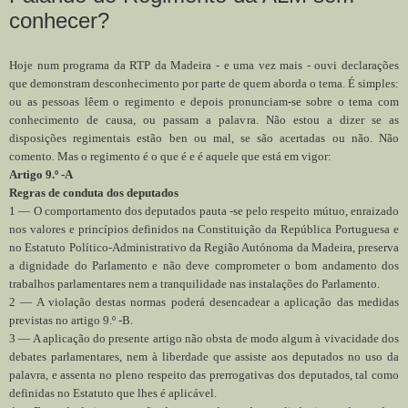
conhecer?
Hoje num programa da RTP da Madeira - e uma vez mais - ouvi declarações
que demonstram desconhecimento por parte de quem aborda o tema. É simples:
ou as pessoas lêem o regimento e depois pronunciam-se sobre o tema com
conhecimento de causa, ou passam a palavra. Não estou a dizer se as
disposições regimentais estão ben ou mal, se são acertadas ou não. Não
comento. Mas o regimento é o que é e é aquele que está em vigor:
Artigo 9.º -A
Regras de conduta dos deputados
1 — O comportamento dos deputados pauta -se pelo respeito mútuo, enraizado
nos valores e princípios definidos na Constituição da República Portuguesa e
no Estatuto Político-Administrativo da Região Autónoma da Madeira, preserva
a dignidade do Parlamento e não deve comprometer o bom andamento dos
trabalhos parlamentares nem a tranquilidade nas instalações do Parlamento.
2 — A violação destas normas poderá desencadear a aplicação das medidas
previstas no artigo 9.º -B.
3 — A aplicação do presente artigo não obsta de modo algum à vivacidade dos
debates parlamentares, nem à liberdade que assiste aos deputados no uso da
palavra, e assenta no pleno respeito das prerrogativas dos deputados, tal como
definidas no Estatuto que lhes é aplicável.