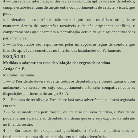
4 — Em sede de interpretação das regras de conduta aplicáveis aos deputados,
cumpre estabelecer uma distinção entre comportamentos de carácter visual, que
podem
ser tolerados na condição de não serem injuriosos e ou difamatórios, de se
manterem dentro de proporções razoáveis e de não originarem conflitos, e
comportamentos que acarretem a perturbação activa de quaisquer actividades
parlamentares.
5 — Os deputados são responsáveis pelas infracções às regras de conduta que
lhes são aplicáveis cometidas no interior das instalações do Parlamento.
SECÇÃO III
Medidas a adoptar em caso de violação das regras de conduta
Artigo 9.º -B
Medidas imediatas
1 — O Presidente deverá advertir todos os deputados que prejudiquem o bom
andamento da sessão ou cujo comportamento não seja compatível com as
disposições pertinentes do artigo 9.º -A.
2 — Em caso de recidiva, o Presidente fará nova advertência, que será registada
em acta.
3 — Se se mantiver a perturbação, ou em caso de nova recidiva, o Presidente
poderá retirar a palavra ao deputado e ordenar que este seja expulso da sala até
ao final da sessão.
4 — Em casos de excepcional gravidade, o Presidente poderá recorrer
imediatamente a esta última medida, sem segunda advertência.