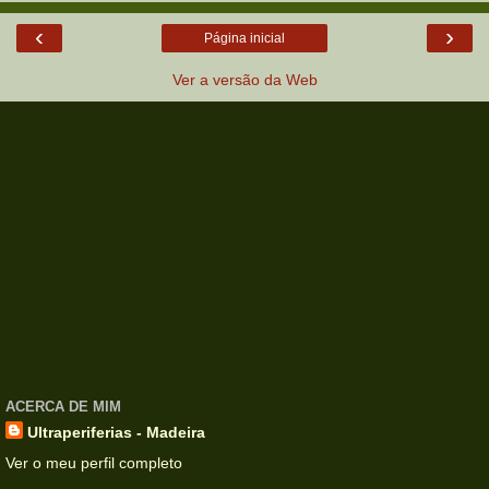
‹
›
Página inicial
Ver a versão da Web
ACERCA DE MIM
Ultraperiferias - Madeira
Ver o meu perfil completo