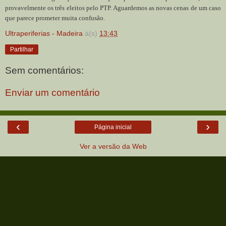
provavelmente os três eleitos pelo PTP. Aguardemos as novas cenas de um caso
que parece prometer muita confusão.
Ultraperiferias - Madeira
à(s)
13:43
Partilhar
Sem comentários:
Enviar um comentário
‹
›
Página inicial
Ver a versão da Web