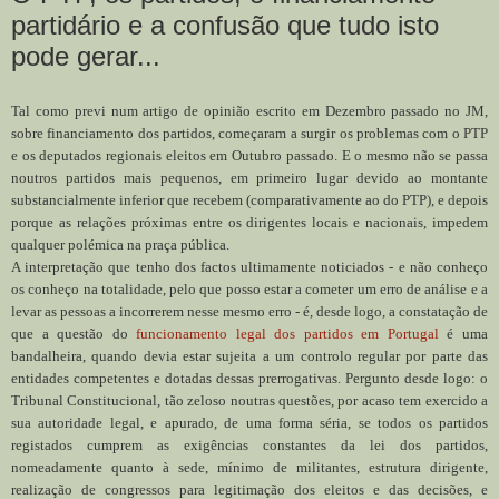
partidário e a confusão que tudo isto
pode gerar...
Tal como previ num artigo de opinião escrito em Dezembro passado no JM,
sobre financiamento dos partidos, começaram a surgir os problemas com o PTP
e os deputados regionais eleitos em Outubro passado. E o mesmo não se passa
noutros partidos mais pequenos, em primeiro lugar devido ao montante
substancialmente inferior que recebem (comparativamente ao do PTP), e depois
porque as relações próximas entre os dirigentes locais e nacionais, impedem
qualquer polémica na praça pública.
A interpretação que tenho dos factos ultimamente noticiados - e não conheço
os conheço na totalidade, pelo que posso estar a cometer um erro de análise e a
levar as pessoas a incorrerem nesse mesmo erro - é, desde logo, a constatação de
que a questão do
funcionamento legal dos partidos em Portugal
é uma
bandalheira, quando devia estar sujeita a um controlo regular por parte das
entidades competentes e dotadas dessas prerrogativas. Pergunto desde logo: o
Tribunal Constitucional, tão zeloso noutras questões, por acaso tem exercido a
sua autoridade legal, e apurado, de uma forma séria, se todos os partidos
registados cumprem as exigências constantes da lei dos partidos,
nomeadamente quanto à sede, mínimo de militantes, estrutura dirigente,
realização de congressos para legitimação dos eleitos e das decisões, e