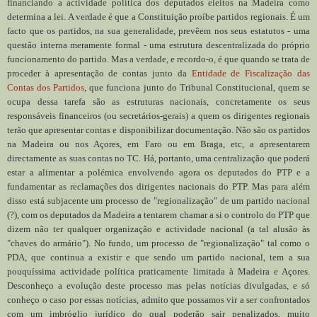
financiando a actividade política dos deputados eleitos na Madeira como
determina a lei. A verdade é que a Constituição proíbe partidos regionais. É um
facto que os partidos, na sua generalidade, prevêem nos seus estatutos - uma
questão interna meramente formal - uma estrutura descentralizada do próprio
funcionamento do partido. Mas a verdade, e recordo-o, é que quando se trata de
proceder à apresentação de contas junto da
Entidade de Fiscalização das
Contas dos Partidos
, que funciona junto do Tribunal Constitucional, quem se
ocupa dessa tarefa são as estruturas nacionais, concretamente os seus
responsáveis financeiros (ou secretários-gerais) a quem os dirigentes regionais
terão que apresentar contas e disponibilizar documentação. Não são os partidos
na Madeira ou nos Açores, em Faro ou em Braga, etc, a apresentarem
directamente as suas contas no TC. Há, portanto, uma centralização que poderá
estar a alimentar a polémica envolvendo agora os deputados do PTP e a
fundamentar as reclamações dos dirigentes nacionais do PTP. Mas para além
disso está subjacente um processo de "regionalização" de um partido nacional
(?), com os deputados da Madeira a tentarem chamar a si o controlo do PTP que
dizem não ter qualquer organização e actividade nacional (a tal alusão às
"chaves do armário"). No fundo, um processo de "regionalização" tal como o
PDA, que continua a existir e que sendo um partido nacional, tem a sua
pouquíssima actividade política praticamente limitada à Madeira e Açores.
Desconheço a evolução deste processo mas pelas notícias divulgadas, e só
conheço o caso por essas notícias, admito que possamos vir a ser confrontados
com um imbróglio jurídico do qual poderão sair penalizados, muito