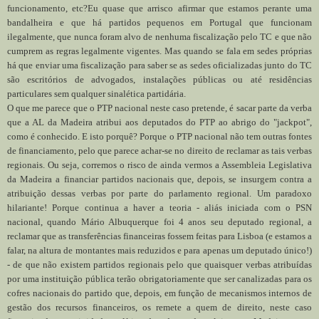
funcionamento, etc?Eu quase que arrisco afirmar que estamos perante uma
bandalheira e que há partidos pequenos em Portugal que funcionam
ilegalmente, que nunca foram alvo de nenhuma fiscalização pelo TC e que não
cumprem as regras legalmente vigentes. Mas quando se fala em sedes próprias
há que enviar uma fiscalização para saber se as sedes oficializadas junto do TC
são escritórios de advogados, instalações públicas ou até residências
particulares sem qualquer sinalética partidária.
O que me parece que o PTP nacional neste caso pretende, é sacar parte da verba
que a AL da Madeira atribui aos deputados do PTP ao abrigo do "jackpot",
como é conhecido. E isto porquê? Porque o PTP nacional não tem outras fontes
de financiamento, pelo que parece achar-se no direito de reclamar as tais verbas
regionais. Ou seja, corremos o risco de ainda vermos a Assembleia Legislativa
da Madeira a financiar partidos nacionais que, depois, se insurgem contra a
atribuição dessas verbas por parte do parlamento regional. Um paradoxo
hilariante! Porque continua a haver a teoria - aliás iniciada com o PSN
nacional, quando Mário Albuquerque foi 4 anos seu deputado regional, a
reclamar que as transferências financeiras fossem feitas para Lisboa (e estamos a
falar, na altura de montantes mais reduzidos e para apenas um deputado único!)
- de que não existem partidos regionais pelo que quaisquer verbas atribuídas
por uma instituição pública terão obrigatoriamente que ser canalizadas para os
cofres nacionais do partido que, depois, em função de mecanismos internos de
gestão dos recursos financeiros, os remete a quem de direito, neste caso