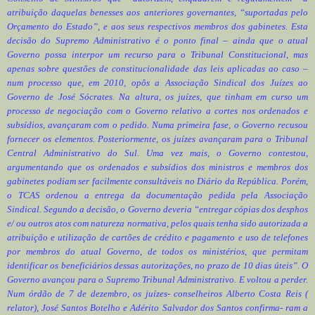
atribuição daquelas benesses aos anteriores governantes, “suportadas pelo
Orçamento do Estado”, e aos seus respectivos membros dos gabinetes. Esta
decisão do Supremo Administrativo é o ponto final – ainda que o atual
Governo possa interpor um recurso para o Tribunal Constitucional, mas
apenas sobre questões de constitucionalidade das leis aplicadas ao caso –
num processo que, em 2010, opôs a Associação Sindical dos Juízes ao
Governo de José Sócrates. Na altura, os juízes, que tinham em curso um
processo de negociação com o Governo relativo a cortes nos ordenados e
subsídios, avançaram com o pedido. Numa primeira fase, o Governo recusou
fornecer os elementos. Posteriormente, os juízes avançaram para o Tribunal
Central Administrativo do Sul. Uma vez mais, o Governo contestou,
argumentando que os ordenados e subsídios dos ministros e membros dos
gabinetes podiam ser facilmente consultáveis no Diário da República. Porém,
o TCAS ordenou a entrega da documentação pedida pela Associação
Sindical. Segundo a decisão, o Governo deveria “entregar cópias dos desphos
e/ ou outros atos com natureza normativa, pelos quais tenha sido autorizada a
atribuição e utilização de cartões de crédito e pagamento e uso de telefones
por membros do atual Governo, de todos os ministérios, que permitam
identificar os beneficiários dessas autorizações, no prazo de 10 dias úteis”. O
Governo avançou para o Supremo Tribunal Administrativo. E voltou a perder.
Num órdão de 7 de dezembro, os juízes- conselheiros Alberto Costa Reis (
relator), José Santos Botelho e Adérito Salvador dos Santos confirma- ram a