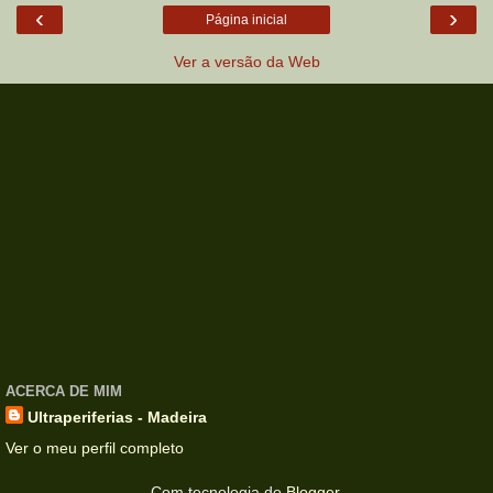
‹
›
Página inicial
Ver a versão da Web
ACERCA DE MIM
Ultraperiferias - Madeira
Ver o meu perfil completo
Com tecnologia do
Blogger
.