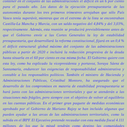
contener en el conjunto de las administraciones el déficit en un 6 por ciento
para el pasado año. Los datos de la ejecución presupuestaria de las
autonomías durante los tres primeros trimestres arrojaban que sólo País
Vasco tenía superávit, mientras que en el extremo de la lista se encontraban
Castilla-La Mancha y Murcia, con un saldo negativo del 4,84% y del 3,03%,
respectivamente. Además, esta reunión se producirá previsiblemente antes de
que el Gobierno envíe a las Cortes Generales la ley de estabilidad
presupuestaria, que desarrollará la reforma constitucional, fijará en un 0,4 %
el déficit estructural global máximo del conjunto de las administraciones
públicas a partir de 2020 e incluirá la reducción progresiva de la deuda
hasta situarla en el 60 por ciento en esa misma fecha. El Gobierno quiere con
esta ley, como ha explicado la vicepresidenta y portavoz, Soraya Sáenz de
Santamaría, endurecer las exigencias de responsabilidad administrativa y
contable a los responsables políticos. También el ministro de Hacienda y
Administraciones Públicas, Cristóbal Montoro, ha asegurado que el
desarrollo de los compromisos en materia de estabilidad presupuestaria se
hará junto con las administraciones territoriales y que se atenderán a las
situaciones más frágiles, pero siempre con el objetivo de volver al equilibrio
en las cuentas públicas. En el primer gran paquete de medidas económicas
aprobado por el Gobierno de Mariano Rajoy se han incluido algunas que
pueden ayudar a las arcas de las administraciones territoriales, como la
subida en el IRPF. El Ejecutivo pretende recaudar con esta medida fiscal 4.111
millones, de los que la mitad tendrán como destino las comunidades