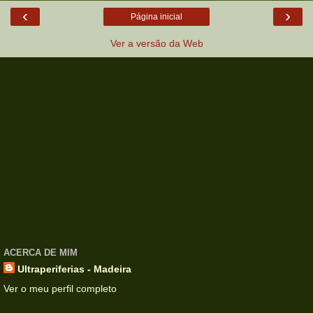
‹
›
Página inicial
Ver a versão da Web
ACERCA DE MIM
Ultraperiferias - Madeira
Ver o meu perfil completo