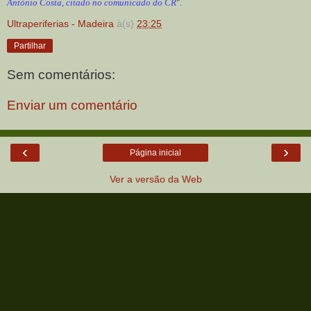
António Costa, citado no comunicado do CR
".
Ultraperiferias - Madeira
à(s)
23:25
Partilhar
Sem comentários:
Enviar um comentário
‹
›
Página inicial
Ver a versão da Web