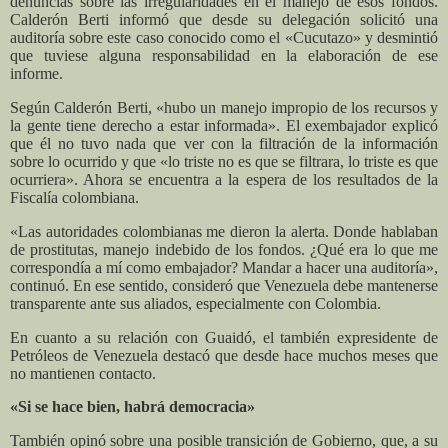
denuncias sobre las irregularidades en el manejo de esos fondos.
Calderón Berti informó que desde su delegación solicitó una
auditoría sobre este caso conocido como el «Cucutazo» y desmintió
que tuviese alguna responsabilidad en la elaboración de ese
informe.
Según Calderón Berti, «hubo un manejo impropio de los recursos y
la gente tiene derecho a estar informada». El exembajador explicó
que él no tuvo nada que ver con la filtración de la información
sobre lo ocurrido y que «lo triste no es que se filtrara, lo triste es que
ocurriera». Ahora se encuentra a la espera de los resultados de la
Fiscalía colombiana.
«Las autoridades colombianas me dieron la alerta. Donde hablaban
de prostitutas, manejo indebido de los fondos. ¿Qué era lo que me
correspondía a mí como embajador? Mandar a hacer una auditoría»,
continuó. En ese sentido, consideró que Venezuela debe mantenerse
transparente ante sus aliados, especialmente con Colombia.
En cuanto a su relación con Guaidó, el también expresidente de
Petróleos de Venezuela destacó que desde hace muchos meses que
no mantienen contacto.
«Si se hace bien, habrá democracia»
También opinó sobre una posible transición de Gobierno, que, a su