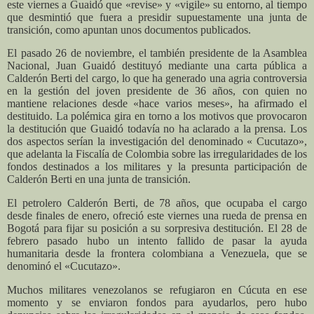
este viernes a Guaidó que «revise» y «vigile» su entorno, al tiempo
que desmintió que fuera a presidir supuestamente una junta de
transición, como apuntan unos documentos publicados.
El pasado 26 de noviembre, el también presidente de la Asamblea
Nacional, Juan Guaidó destituyó mediante una carta pública a
Calderón Berti del cargo, lo que ha generado una agria controversia
en la gestión del joven presidente de 36 años, con quien no
mantiene relaciones desde «hace varios meses», ha afirmado el
destituido.
La polémica gira en torno a los motivos que provocaron
la destitución que Guaidó todavía no ha aclarado a la prensa.
Los
dos aspectos serían la investigación del denominado « Cucutazo»,
que adelanta la Fiscalía de Colombia sobre las irregularidades de los
fondos destinados a los militares y la presunta participación de
Calderón Berti en una junta de transición.
El petrolero Calderón Berti, de 78 años, que ocupaba el cargo
desde finales de enero, ofreció este viernes una rueda de prensa en
Bogotá para fijar su posición a su sorpresiva destitución. El 28 de
febrero pasado hubo un intento fallido de pasar la ayuda
humanitaria desde la frontera colombiana a Venezuela, que se
denominó el «Cucutazo».
Muchos militares venezolanos se refugiaron en Cúcuta en ese
momento y se enviaron fondos para ayudarlos, pero hubo