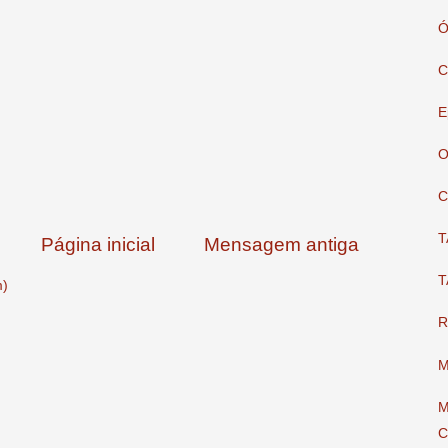
Ó
C
E
O
C
T
Página inicial
Mensagem antiga
T
m)
R
M
M
C