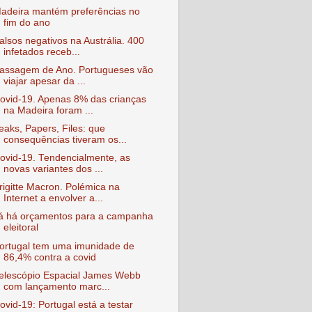
adeira mantém preferências no
fim do ano
alsos negativos na Austrália. 400
infetados receb...
assagem de Ano. Portugueses vão
viajar apesar da ...
ovid-19. Apenas 8% das crianças
na Madeira foram ...
eaks, Papers, Files: que
consequências tiveram os...
ovid-19. Tendencialmente, as
novas variantes dos ...
rigitte Macron. Polémica na
Internet a envolver a...
á há orçamentos para a campanha
eleitoral
ortugal tem uma imunidade de
86,4% contra a covid
elescópio Espacial James Webb
com lançamento marc...
ovid-19: Portugal está a testar