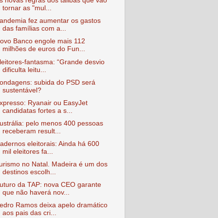
s novas regras dos talibãs que vão
tornar as "mul...
andemia fez aumentar os gastos
das famílias com a...
ovo Banco engole mais 112
milhões de euros do Fun...
leitores-fantasma: “Grande desvio
dificulta leitu...
ondagens: subida do PSD será
sustentável?
xpresso: Ryanair ou EasyJet
candidatas fortes a s...
ustrália: pelo menos 400 pessoas
receberam result...
adernos eleitorais: Ainda há 600
mil eleitores fa...
urismo no Natal. Madeira é um dos
destinos escolh...
uturo da TAP: nova CEO garante
que não haverá nov...
edro Ramos deixa apelo dramático
aos pais das cri...