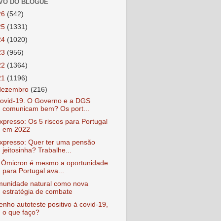
VO DO BLOGUE
26
(542)
25
(1331)
24
(1020)
23
(956)
22
(1364)
21
(1196)
dezembro
(216)
ovid-19. O Governo e a DGS
comunicam bem? Os port...
xpresso: Os 5 riscos para Portugal
em 2022
xpresso: Quer ter uma pensão
jeitosinha? Trabalhe...
 Ómicron é mesmo a oportunidade
para Portugal ava...
munidade natural como nova
estratégia de combate
enho autoteste positivo à covid-19,
o que faço?