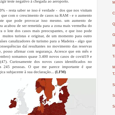
igir teste negativo à chegada ao aeroporto.
M
0% - resta saber se isso é verdade - dos que nos visitam
C
 é que com o crescimento de casos na RAM - e o aumento
nte que pode provocar isso mesmo. um aumento de
Q
eira acabou de ser remetida para a zona mais vermelha do
a o lote dos casos mais preocupantes, e que isso pode
G
o muitos turistas e originar, de um momento para outro
países canalizadores de turismo para a Madeira - algo que
M
onsequências daí resultantes no movimento das reservas
ade, posso afirmar com segurança. Acresce que em mês e
embro) somamos quase 3.400 novos casos de covid19 e
T
(47). Curiosamente dos novos casos identificados no
nas 245 pessoas. O que me parece importante é que
M
ica subjacente à sua declaração...
(LFM)
T
S
S
S