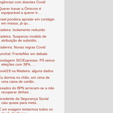
rgências com doentes Covid
Querer travar a Ómicron é
equiparável a querer tr...
srael pondera apostar em contágio
em massa, já qu...
adeira: Isolamento reduzido
adeira: Suspenso modelo de
atribuição de subsídio...
aderira: Novas regras Covid
unchal: FrenteMar em debate
ondagem SIC/Expresso: PS vence
eleições com 38%, ...
ovid19 na Madeira: alguns dados
Eu dormia no chão, em cima de
uma caixa de cartão...
esados do BPN arriscam-se a não
recuperar dinheir...
xcedente da Segurança Social
caiu quase para meta...
É um exagero testarmos todos os