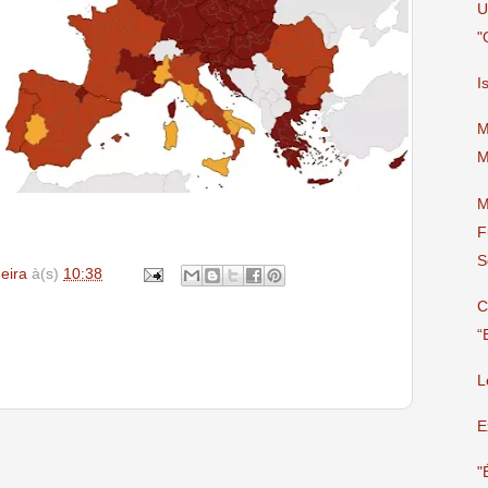
U
"
I
M
M
M
F
S
deira
à(s)
10:38
C
“
L
E
"