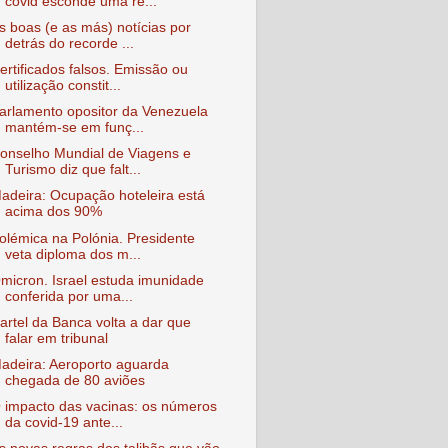
covid esconde uma re...
s boas (e as más) notícias por
detrás do recorde ...
ertificados falsos. Emissão ou
utilização constit...
arlamento opositor da Venezuela
mantém-se em funç...
onselho Mundial de Viagens e
Turismo diz que falt...
adeira: Ocupação hoteleira está
acima dos 90%
olémica na Polónia. Presidente
veta diploma dos m...
micron. Israel estuda imunidade
conferida por uma...
artel da Banca volta a dar que
falar em tribunal
adeira: Aeroporto aguarda
chegada de 80 aviões
 impacto das vacinas: os números
da covid-19 ante...