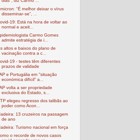
dias", diz Carmo ...
micron: “É melhor deixar o vírus
disseminar-se”, ...
ovid-19: Está na hora de voltar ao
normal e aceit...
pidemiologista Carmo Gomes
admite estratégia de i...
s altos e baixos do plano de
vacinação contra a c...
ovid-19 - testes têm diferentes
prazos de validade
AP e Portugália em "situação
económica difícil" a...
AP volta a ser propriedade
exclusiva do Estado, s...
TP elegeu regresso dos talibãs ao
poder como Acon...
adeira: 13 cruzeiros na passagem
de ano
adeira: Turismo nacional em força
omo o recorde de novos casos