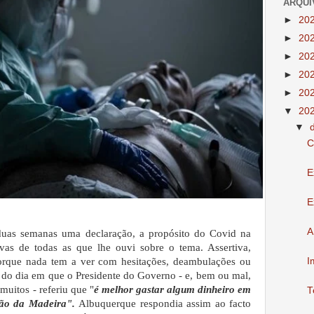
ARQUI
►
20
►
20
►
20
►
20
►
20
▼
20
▼
C
E
E
A
duas semanas uma declaração, a propósito do Covid na
ivas de todas as que lhe ouvi sobre o tema. Assertiva,
porque nada tem a ver com hesitações, deambulações ou
I
lo do dia em que o Presidente do Governo - e, bem ou mal,
muitos - referiu que "
é melhor gastar algum dinheiro em
T
ção da Madeira".
Albuquerque respondia assim ao facto