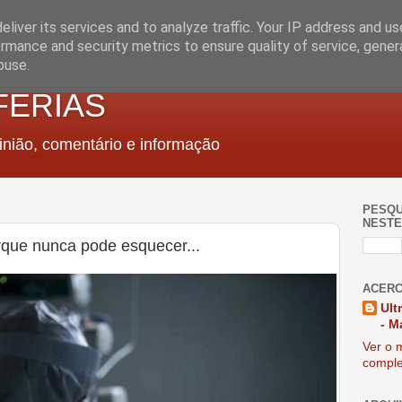
liver its services and to analyze traffic. Your IP address and u
rmance and security metrics to ensure quality of service, gene
buse.
FERIAS
nião, comentário e informação
PESQU
NESTE
rque nunca pode esquecer...
ACERC
Ult
- M
Ver o m
comple