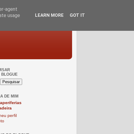
ser-agent
rate usage
LEARN MORE
GOT IT
ISAR
 BLOGUE
A DE MIM
raperiferias
adeira
eu perfil
to