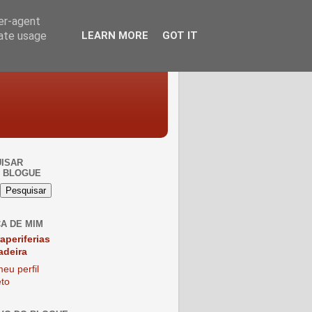
ser-agent
rate usage
LEARN MORE
GOT IT
ISAR
 BLOGUE
A DE MIM
raperiferias
adeira
eu perfil
to