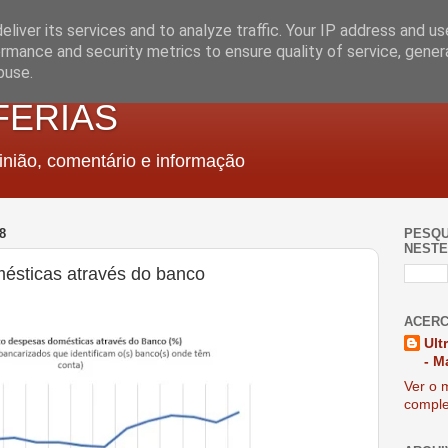
liver its services and to analyze traffic. Your IP address and u
rmance and security metrics to ensure quality of service, gene
buse.
FERIAS
nião, comentário e informação
8
PESQU
NESTE
ésticas através do banco
ACERC
Ult
- M
Ver o m
comple