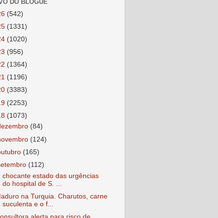
VO DO BLOGUE
26
(542)
25
(1331)
24
(1020)
23
(956)
22
(1364)
21
(1196)
20
(3383)
19
(2253)
18
(1073)
dezembro
(84)
novembro
(124)
outubro
(165)
setembro
(112)
 chocante estado das urgências
do hospital de S. ...
aduro na Turquia. Charutos, carne
suculenta e o f...
onsultora alerta para risco de