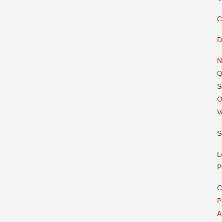
C
D
N
Q
S
O
V
S
L
P
C
P
A