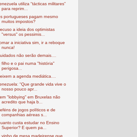
enezuela utiliza “tácticas militares”
para reprim...
s portugueses pagam mesmo
muitos impostos?
ecuso a ideia dos optimistas
"versus" os pessimis...
omar a iniciativa sim, ir a reboque
nunca!
uidados não serão demais....
 filho e o pai numa "história"
perigosa...
eixem a agenda mediática....
enezuela: “Que grande vida vive o
nosso pouco apr...
em "lobbying" em Bruxelas não
acredito que haja b...
eféns de jogos políticos e de
companhias aéreas s...
uanto custa estudar no Ensino
Superior? E quem pa...
 vinho de mesa madeirense que