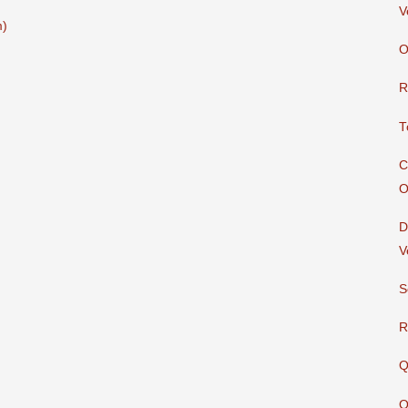
V
m)
O
R
T
C
O
D
V
S
R
Q
O