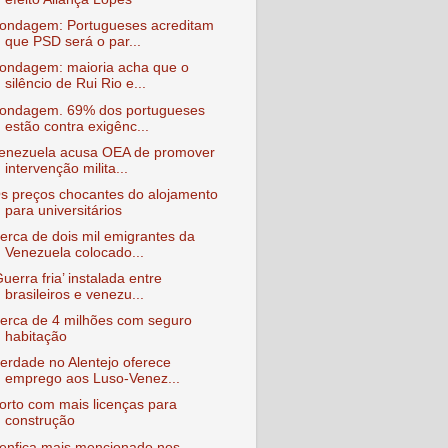
ondagem: Portugueses acreditam
que PSD será o par...
ondagem: maioria acha que o
silêncio de Rui Rio e...
ondagem. 69% dos portugueses
estão contra exigênc...
enezuela acusa OEA de promover
intervenção milita...
s preços chocantes do alojamento
para universitários
erca de dois mil emigrantes da
Venezuela colocado...
Guerra fria’ instalada entre
brasileiros e venezu...
erca de 4 milhões com seguro
habitação
erdade no Alentejo oferece
emprego aos Luso-Venez...
orto com mais licenças para
construção
enfica mais mencionado nos