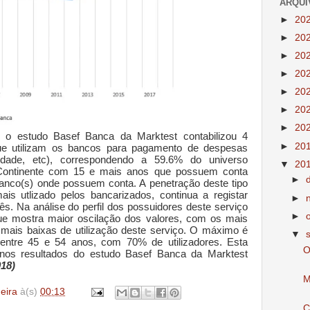
ARQUI
►
20
►
20
►
20
►
20
►
20
►
20
►
20
 o estudo Basef Banca da Marktest contabilizou 4
►
20
que utilizam os bancos para pagamento de despesas
cidade, etc), correspondendo a 59.6% do universo
▼
20
 Continente com 15 e mais anos que possuem conta
►
 banco(s) onde possuem conta. A penetração deste tipo
is utlizado pelos bancarizados, continua a registar
►
s. Na análise do perfil dos possuidores deste serviço
►
que mostra maior oscilação dos valores, com os mais
mais baixas de utilização deste serviço. O máximo é
▼
 entre 45 e 54 anos, com 70% de utilizadores. Esta
O
 nos resultados do estudo Basef Banca da Marktest
18)
M
deira
à(s)
00:13
C