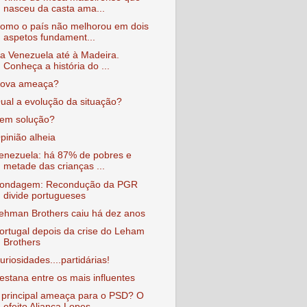
nasceu da casta ama...
omo o país não melhorou em dois
aspetos fundament...
a Venezuela até à Madeira.
Conheça a história do ...
ova ameaça?
ual a evolução da situação?
em solução?
pinião alheia
enezuela: há 87% de pobres e
metade das crianças ...
ondagem: Recondução da PGR
divide portugueses
ehman Brothers caiu há dez anos
ortugal depois da crise do Leham
Brothers
uriosidades....partidárias!
estana entre os mais influentes
 principal ameaça para o PSD? O
efeito Aliança Lopes