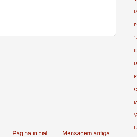
M
P
1
E
D
P
C
M
V
L
Página inicial
Mensagem antiga