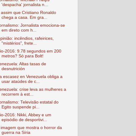
'despacha' jornalista n...
 assim que Cristiano Ronaldo
chega a casa. Em gra...
ornalismo: Jornalista emociona-se
em direto com h...
pinião: incêndios, rafeirices,
"mistérios", frete...
io-2016: 9.78 segundos em 200
metros? Só para Bolt!
enezuela: Altas tasas de
desnutrición
a escasez en Venezuela obliga a
usar ataúdes de c...
enezuela: crise leva as mulheres a
recorrem à est...
ornalismo: Televisão estatal do
Egito suspende pi...
io-2016: Nikki, Abbey e um
episódio de desportivi...
 imagem que mostra o horror da
guerra na Síria