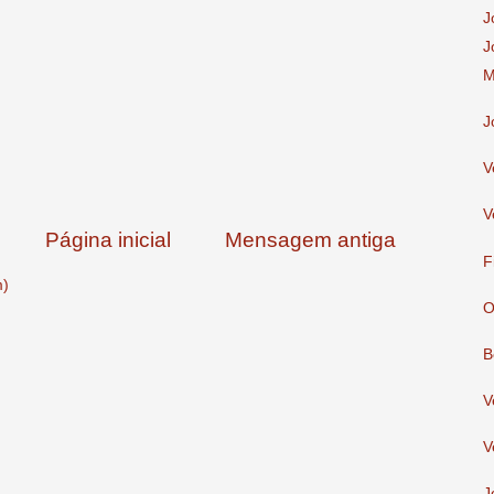
J
J
M
J
V
V
Página inicial
Mensagem antiga
F
m)
O
B
V
V
J