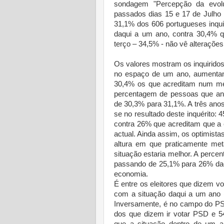
sondagem "Percepção da evolu
passados dias 15 e 17 de Julho
31,1% dos 606 portugueses inqui
daqui a um ano, contra 30,4% q
terço – 34,5% - não vê alterações
Os valores mostram os inquirido
no espaço de um ano, aumentand
30,4% os que acreditam num m
percentagem de pessoas que an
de 30,3% para 31,1%. A três ano
se no resultado deste inquérito:
contra 26% que acreditam que a 
actual. Ainda assim, os optimist
altura em que praticamente met
situação estaria melhor. A perc
passando de 25,1% para 26% da
economia.
É entre os eleitores que dizem v
com a situação daqui a um ano (
Inversamente, é no campo do PS
dos que dizem ir votar PSD e 5