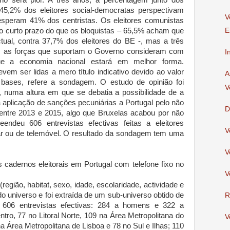
o será pior. A três anos, a percentagem junto dos
 45,2% dos eleitores social-democratas perspectivam
V
esperam 41% dos centristas. Os eleitores comunistas
o curto prazo do que os bloquistas – 65,5% acham que
E
tual, contra 37,7% dos eleitores do BE -, mas a três
s as forças que suportam o Governo consideram com
I
ue a economia nacional estará em melhor forma.
vem ser lidas a mero título indicativo devido ao valor
A
 bases, refere a sondagem. O estudo de opinião foi
V
o, numa altura em que se debatia a possibilidade de a
 aplicação de sanções pecuniárias a Portugal pelo não
D
entre 2013 e 2015, algo que Bruxelas acabou por não
endeu 606 entrevistas efectivas feitas a eleitores
V
 lar ou de telemóvel. O resultado da sondagem tem uma
V
s cadernos eleitorais em Portugal com telefone fixo no
V
(região, habitat, sexo, idade, escolaridade, actividade e
 do universo e foi extraída de um sub-universo obtido de
R
e 606 entrevistas efectivas: 284 a homens e 322 a
ntro, 77 no Litoral Norte, 109 na Área Metropolitana do
V
na Área Metropolitana de Lisboa e 78 no Sul e Ilhas; 110