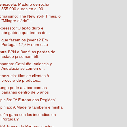
enezuela: Maduro derrocha
355.000 euros en el 90 ...
ornalismo: The New York Times, o
"Milagre diário"...
xpresso: "O texto duro e
obrigatório que temos de...
 que fazem os jovens? Em
Portugal, 17,5% nem estu...
ntre BPN e Banif, as perdas do
Estado já somam 58...
spanha: Cataluña, Valencia y
Andalucía se comen e...
enezuela: filas de clientes à
procura de produtos...
ungo pode acabar com as
bananas dentro de 5 anos
pinião: "A Europa das Regiões"
pinião: A Madeira também é minha
uién gana con los incendios en
Portugal?
ES: Banco de Portugal gastou