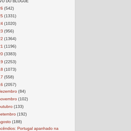
VO DO BLOGUE
26
(542)
25
(1331)
24
(1020)
23
(956)
22
(1364)
21
(1196)
20
(3383)
19
(2253)
18
(1073)
17
(558)
16
(2057)
dezembro
(84)
novembro
(102)
outubro
(133)
setembro
(192)
agosto
(188)
ncêndios: Portugal apanhado na