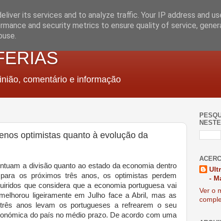
liver its services and to analyze traffic. Your IP address and u
rmance and security metrics to ensure quality of service, gene
buse.
FERIAS
nião, comentário e informação
PESQU
NESTE
nos optimistas quanto à evolução da
ACERC
ntuam a divisão quanto ao estado da economia dentro
Ult
para os próximos três anos, os optimistas perdem
- M
uiridos que considera que a economia portuguesa vai
Ver o m
melhorou ligeiramente em Julho face a Abril, mas as
comple
 três anos levam os portugueses a refrearem o seu
conómica do país no médio prazo. De acordo com uma