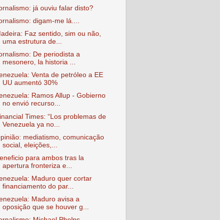
ornalismo: já ouviu falar disto?
ornalismo: digam-me lá....
adeira: Faz sentido, sim ou não,
uma estrutura de...
ornalismo: De periodista a
mesonero, la historia ...
enezuela: Venta de petróleo a EE
UU aumentó 30%
enezuela: Ramos Allup - Gobierno
no envió recurso...
inancial Times: “Los problemas de
Venezuela ya no...
pinião: mediatismo, comunicação
social, eleições,...
eneficio para ambos tras la
apertura fronteriza e...
enezuela: Maduro quer cortar
financiamento do par...
enezuela: Maduro avisa a
oposição que se houver g...
ornalismo: Michael Phelps