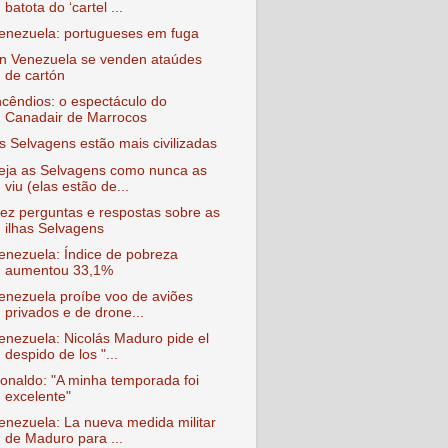
batota do ‘cartel ...
enezuela: portugueses em fuga
n Venezuela se venden ataúdes
de cartón
ncêndios: o espectáculo do
Canadair de Marrocos
s Selvagens estão mais civilizadas
eja as Selvagens como nunca as
viu (elas estão de...
ez perguntas e respostas sobre as
ilhas Selvagens
enezuela: Índice de pobreza
aumentou 33,1%
enezuela proíbe voo de aviões
privados e de drone...
enezuela: Nicolás Maduro pide el
despido de los "...
onaldo: "A minha temporada foi
excelente"
enezuela: La nueva medida militar
de Maduro para ...