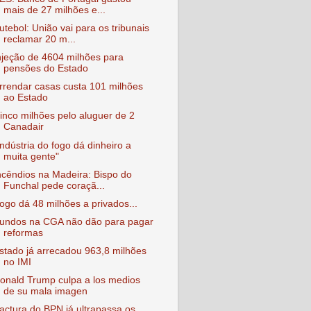
mais de 27 milhões e...
utebol: União vai para os tribunais
reclamar 20 m...
njeção de 4604 milhões para
pensões do Estado
rrendar casas custa 101 milhões
ao Estado
inco milhões pelo aluguer de 2
Canadair
Indústria do fogo dá dinheiro a
muita gente"
ncêndios na Madeira: Bispo do
Funchal pede coraçã...
ogo dá 48 milhões a privados...
undos na CGA não dão para pagar
reformas
stado já arrecadou 963,8 milhões
no IMI
onald Trump culpa a los medios
de su mala imagen
actura do BPN já ultrapassa os