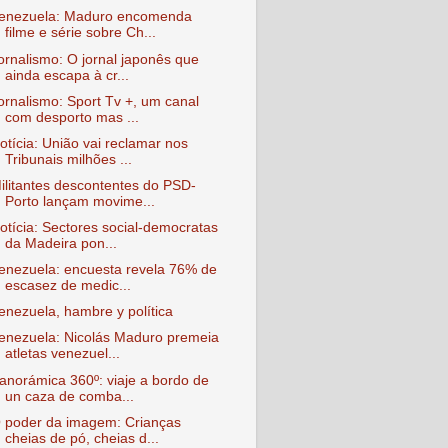
enezuela: Maduro encomenda
filme e série sobre Ch...
ornalismo: O jornal japonês que
ainda escapa à cr...
ornalismo: Sport Tv +, um canal
com desporto mas ...
otícia: União vai reclamar nos
Tribunais milhões ...
ilitantes descontentes do PSD-
Porto lançam movime...
otícia: Sectores social-democratas
da Madeira pon...
enezuela: encuesta revela 76% de
escasez de medic...
enezuela, hambre y política
enezuela: Nicolás Maduro premeia
atletas venezuel...
anorámica 360º: viaje a bordo de
un caza de comba...
 poder da imagem: Crianças
cheias de pó, cheias d...