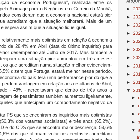
ARQUI
ção da economia Portuguesa", realizada entre os
 pela Aximage para o Negócios e o Correio da Manhã,
►
20
ridos consideram que a economia nacional estará pior
►
20
ue acreditam que a situação melhorará. Mais de um
►
20
 e espera assim que a situação fique igual.
►
20
s relativamente mais optimistas em relação à economia
►
20
o de 28,4% em Abril (data do último inquérito) para
►
20
elhor desempenho até Julho de 2017. Mas também a
►
20
tecipam uma situação pior aumentou em três meses:
s, os que acreditam numa situação melhor evidenciam-
►
20
 45,5% dizem que Portugal estará melhor nesse período,
►
20
economia do país terá uma performance pior do que a
►
20
as perdem vantagem em relação aos resultados de Abril,
ade - 49% - acreditavam que dentro de três anos a
▼
20
entagem de pessimistas também aumentou ligeiramente,
►
queles que antecipam um comportamento negativo da
►
►
otar PS que se encontram os inquiridos mais optimistas
50,3% dos votantes socialistas) e três anos (65,2%).
►
D e do CDS que se encontra maior descrença: 59,6%
▼
4,6% dos que afirmam votar nos centristas acreditam
I