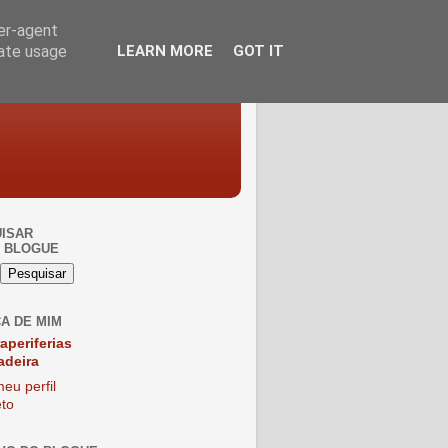
ser-agent
rate usage
LEARN MORE
GOT IT
ISAR
 BLOGUE
A DE MIM
raperiferias
adeira
eu perfil
to