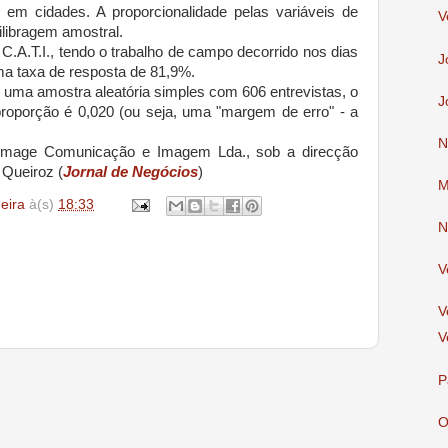
 em cidades. A proporcionalidade pelas variáveis de
V
uilibragem amostral.
r C.A.T.I., tendo o trabalho de campo decorrido nos dias
J
ma taxa de resposta de 81,9%.
 de uma amostra aleatória simples com 606 entrevistas, o
J
oporção é 0,020 (ou seja, uma "margem de erro" - a
N
ximage Comunicação e Imagem Lda., sob a direcção
 Queiroz (
Jornal de Negócios
)
M
deira
à(s)
18:33
N
V
V
V
P
O