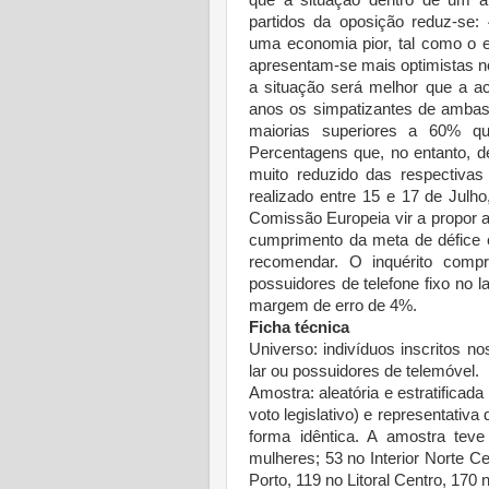
que a situação dentro de um an
partidos da oposição reduz-se:
uma economia pior, tal como o 
apresentam-se mais optimistas n
a situação será melhor que a ac
anos os simpatizantes de amba
maiorias superiores a 60% q
Percentagens que, no entanto, de
muito reduzido das respectivas
realizado entre 15 e 17 de Julh
Comissão Europeia vir a propor a
cumprimento da meta de défice 
recomendar. O inquérito compre
possuidores de telefone fixo no
margem de erro de 4%.
Ficha técnica
Universo: indivíduos inscritos no
lar ou possuidores de telemóvel.
Amostra: aleatória e estratificada 
voto legislativo) e representativa
forma idêntica. A amostra tev
mulheres; 53 no Interior Norte Ce
Porto, 119 no Litoral Centro, 170 