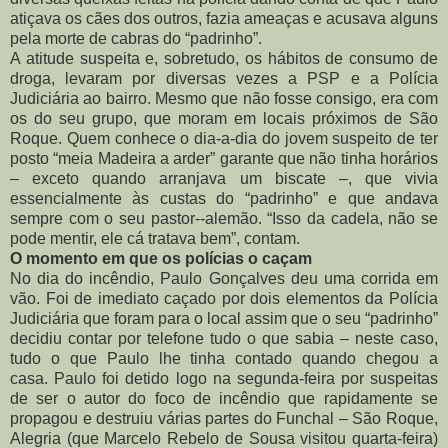
atiçava os cães dos outros, fazia ameaças e acusava alguns
pela morte de cabras do “padrinho”.
A atitude suspeita e, sobretudo, os hábitos de consumo de
droga, levaram por diversas vezes a PSP e a Polícia
Judiciária ao bairro. Mesmo que não fosse consigo, era com
os do seu grupo, que moram em locais próximos de São
Roque.
Quem conhece o dia-a-dia do jovem suspeito de ter
posto “meia Madeira a arder” garante que não tinha horários
– exceto quando arranjava um biscate –, que vivia
essencialmente às custas do “padrinho” e que andava
sempre com o seu pastor--alemão. “Isso da cadela, não se
pode mentir, ele cá tratava bem”, contam.
O momento em que os polícias o caçam
No dia do incêndio, Paulo Gonçalves deu uma corrida em
vão. Foi de imediato caçado por dois elementos da Polícia
Judiciária que foram para o local assim que o seu “padrinho”
decidiu contar por telefone tudo o que sabia – neste caso,
tudo o que Paulo lhe tinha contado quando chegou a
casa.
Paulo foi detido logo na segunda-feira por suspeitas
de ser o autor do foco de incêndio que rapidamente se
propagou e destruiu várias partes do Funchal – São Roque,
Alegria (que Marcelo Rebelo de Sousa visitou quarta-feira)