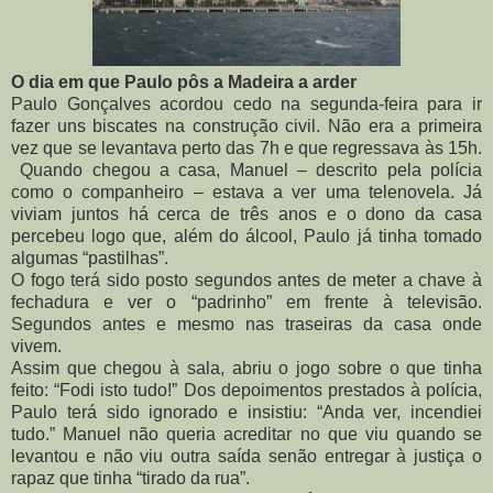
O dia em que Paulo pôs a Madeira a arder
Paulo Gonçalves acordou cedo na segunda-feira para ir
fazer uns biscates na construção civil. Não era a primeira
vez que se levantava perto das 7h e que regressava às 15h.
Quando chegou a casa, Manuel – descrito pela polícia
como o companheiro – estava a ver uma telenovela. Já
viviam juntos há cerca de três anos e o dono da casa
percebeu logo que, além do álcool, Paulo já tinha tomado
algumas “pastilhas”.
O fogo terá sido posto segundos antes de meter a chave à
fechadura e ver o “padrinho” em frente à televisão.
Segundos antes e mesmo nas traseiras da casa onde
vivem.
Assim que chegou à sala, abriu o jogo sobre o que tinha
feito: “Fodi isto tudo!” Dos depoimentos prestados à polícia,
Paulo terá sido ignorado e insistiu: “Anda ver, incendiei
tudo.” Manuel não queria acreditar no que viu quando se
levantou e não viu outra saída senão entregar à justiça o
rapaz que tinha “tirado da rua”.