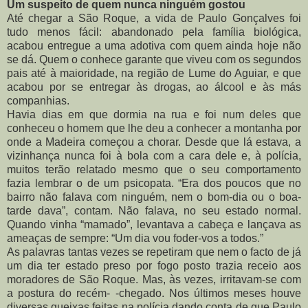
Um suspeito de quem nunca ninguém gostou
Até chegar a São Roque, a vida de Paulo Gonçalves foi
tudo menos fácil: abandonado pela família biológica,
acabou entregue a uma adotiva com quem ainda hoje não
se dá. Quem o conhece garante que viveu com os segundos
pais até à maioridade, na região de Lume do Aguiar, e que
acabou por se entregar às drogas, ao álcool e às más
companhias.
Havia dias em que dormia na rua e foi num deles que
conheceu o homem que lhe deu a conhecer a montanha por
onde a Madeira começou a chorar.
Desde que lá estava, a
vizinhança nunca foi à bola com a cara dele e, à polícia,
muitos terão relatado mesmo que o seu comportamento
fazia lembrar o de um psicopata. “Era dos poucos que no
bairro não falava com ninguém, nem o bom-dia ou o boa-
tarde dava”, contam. Não falava, no seu estado normal.
Quando vinha “mamado”, levantava a cabeça e lançava as
ameaças de sempre: “Um dia vou foder-vos a todos.”
As palavras tantas vezes se repetiram que nem o facto de já
um dia ter estado preso por fogo posto trazia receio aos
moradores de São Roque. Mas, às vezes, irritavam-se com
a postura do recém- -chegado. Nos últimos meses houve
diversas queixas feitas na polícia dando conta de que Paulo