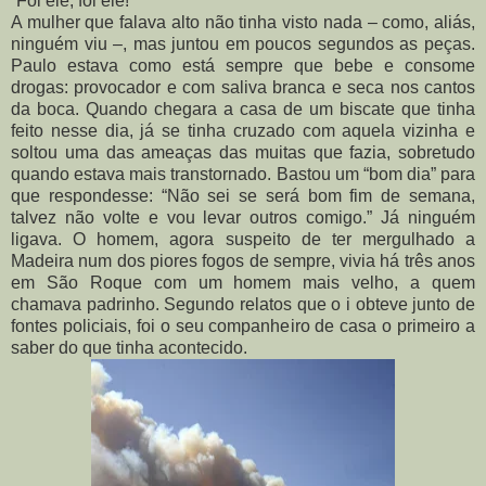
“Foi ele, foi ele!”
A mulher que falava alto não tinha visto nada – como, aliás,
ninguém viu –, mas juntou em poucos segundos as peças.
Paulo estava como está sempre que bebe e consome
drogas: provocador e com saliva branca e seca nos cantos
da boca.
Quando chegara a casa de um biscate que tinha
feito nesse dia, já se tinha cruzado com aquela vizinha e
soltou uma das ameaças das muitas que fazia, sobretudo
quando estava mais transtornado. Bastou um “bom dia” para
que respondesse: “Não sei se será bom fim de semana,
talvez não volte e vou levar outros comigo.” Já ninguém
ligava.
O homem, agora suspeito de ter mergulhado a
Madeira num dos piores fogos de sempre, vivia há três anos
em São Roque com um homem mais velho, a quem
chamava padrinho. Segundo relatos que o i obteve junto de
fontes policiais, foi o seu companheiro de casa o primeiro a
saber do que tinha acontecido.