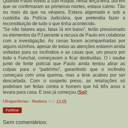
Quando Paulo voltou a São Roque, nesta terça-feira, dia em
que se confirmaram as primeiras mortes, estava calmo. Tão
ou mais do que na véspera. Estava algemado e sob a
custódia da Polícia Judiciária, que pretendia fazer a
reconstituição de tudo o que tinha acontecido.
“Se não falares aqui, falas lá em baixo”, terão pressionado
os elementos da PJ perante a recusa de Paulo em colaborar
com a investigação. As cenas foram acompanhadas por
alguns vizinhos, apesar de todas as atenções estarem ainda
voltadas para os incêndios e as casas que, um pouco por
todo o Funchal, começavam a ficar destruídas.
O i soube
junto de fonte policial que Paulo ainda tentou atirar as
culpas para o “padrinho”, garantindo que o incêndio
começara com uma queima, mas a tese acabou por ser
descartada.
Com o suspeito preso, as retaliações só
poderiam ser feitas contra o homem que há três anos o
levara para casa. E isso já começou (
Sol
)
Ultraperiferias - Madeira
à(s)
13:05
Partilhar
Sem comentários: