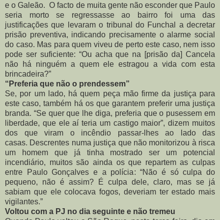
e o Galeão.
O facto de muita gente não esconder que Paulo
seria morto se regressasse ao bairro foi uma das
justificações que levaram o tribunal do Funchal a decretar
prisão preventiva, indicando precisamente o alarme social
do caso. Mas para quem viveu de perto este caso, nem isso
pode ser suficiente: “Ou acha que na [prisão da] Cancela
não há ninguém a quem ele estragou a vida com esta
brincadeira?”
“Preferia que não o prendessem”
Se, por um lado, há quem peça mão firme da justiça para
este caso, também há os que garantem preferir uma justiça
branda. “Se quer que lhe diga, preferia que o pusessem em
liberdade, que ele aí teria um castigo maior”, dizem muitos
dos que viram o incêndio passar-lhes ao lado das
casas.
Descrentes numa justiça que não monitorizou à risca
um homem que já tinha mostrado ser um potencial
incendiário, muitos são ainda os que repartem as culpas
entre Paulo Gonçalves e a polícia: “Não é só culpa do
pequeno, não é assim? É culpa dele, claro, mas se já
sabiam que ele colocava fogos, deveriam ter estado mais
vigilantes.”
Voltou com a PJ no dia seguinte e não tremeu