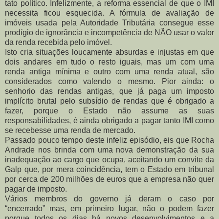
tato político. Infelizmente, a reforma essencial de que o IMI
necessita ficou esquecida. A fórmula de avaliação de
imóveis usada pela Autoridade Tributária consegue esse
prodígio de ignorância e incompetência de NÃO usar o valor
da renda recebida pelo imóvel.
Isto cria situações loucamente absurdas e injustas em que
dois andares em tudo o resto iguais, mas um com uma
renda antiga mínima e outro com uma renda atual, são
considerados como valendo o mesmo. Pior ainda: o
senhorio das rendas antigas, que já paga um imposto
implícito brutal pelo subsídio de rendas que é obrigado a
fazer, porque o Estado não assume as suas
responsabilidades, é ainda obrigado a pagar tanto IMI como
se recebesse uma renda de mercado.
Passado pouco tempo deste infeliz episódio, eis que Rocha
Andrade nos brinda com uma nova demonstração da sua
inadequação ao cargo que ocupa, aceitando um convite da
Galp que, por mera coincidência, tem o Estado em tribunal
por cerca de 200 milhões de euros que a empresa não quer
pagar de imposto.
Vários membros do governo já deram o caso por
“encerrado” mas, em primeiro lugar, não o podem fazer
porque todos os dias há novos desenvolvimentos e a