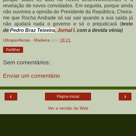
revelação de novos convidados. Em seguida, porque ainda
não ouvimos a opinião do Presidente da República. Cheira-
me que Rocha Andrade só vai sair quando a sua saída já
não ajudará nada o governo e só o prejudicará (
texto
de
Pedro Braz Teixeira
,
Jornal I
, com a devida vénia
)
Ultraperiferias - Madeira
à(s)
18:21
Partilhar
Sem comentários:
Enviar um comentário
‹
›
Página inicial
Ver a versão da Web