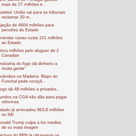
mais de 27 milhões e...
utebol: União vai para os tribunais
reclamar 20 m...
njeção de 4604 milhões para
pensões do Estado
rrendar casas custa 101 milhões
ao Estado
inco milhões pelo aluguer de 2
Canadair
Indústria do fogo dá dinheiro a
muita gente"
ncêndios na Madeira: Bispo do
Funchal pede coraçã...
ogo dá 48 milhões a privados...
undos na CGA não dão para pagar
reformas
stado já arrecadou 963,8 milhões
no IMI
onald Trump culpa a los medios
de su mala imagen
actura do BPN já ultrapassa os