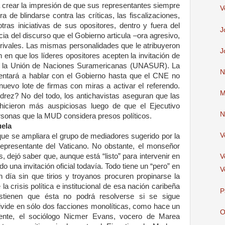
ra crear la impresión de que sus representantes siempre
V
a de blindarse contra las críticas, las fiscalizaciones,
tras iniciativas de sus opositores, dentro y fuera del
J
ia del discurso que el Gobierno articula –ora agresivo,
us rivales. Las mismas personalidades que le atribuyeron
J
n en que los líderes opositores acepten la invitación de
r la Unión de Naciones Suramericanas (UNASUR). La
N
ntará a hablar con el Gobierno hasta que el CNE no
nuevo lote de firmas con miras a activar el referendo.
M
drez? No del todo, los antichavistas aseguran que las
 hicieron más auspiciosas luego de que el Ejecutivo
N
ersonas que la MUD considera presos políticos.
uela
V
que se ampliara el grupo de mediadores sugerido por la
presentante del Vaticano. No obstante, el monseñor
 dejó saber que, aunque está “listo” para intervenir en
V
ido una invitación oficial todavía. Todo tiene un “pero” en
V
día sin que tirios y troyanos procuren propinarse la
la crisis política e institucional de esa nación caribeña
P
ostienen que ésta no podrá resolverse si se sigue
ivide en sólo dos facciones monolíticas, como hace un
O
iente, el sociólogo Nicmer Evans, vocero de Marea