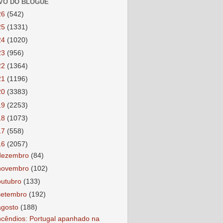
VO DO BLOGUE
26
(542)
25
(1331)
24
(1020)
23
(956)
22
(1364)
21
(1196)
20
(3383)
19
(2253)
18
(1073)
17
(558)
16
(2057)
dezembro
(84)
novembro
(102)
outubro
(133)
setembro
(192)
agosto
(188)
ncêndios: Portugal apanhado na