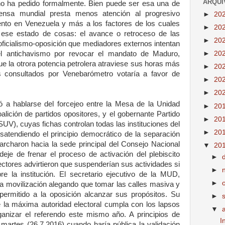
ARQUI
o ha pedido formalmente. Bien puede ser esa una de
ensa mundial presta menos atención al progresivo
►
20
nto en Venezuela y más a los factores de los cuales
►
20
 ese estado de cosas: el avance o retroceso de las
►
20
oficialismo-oposición que mediadores externos intentan
el antichavismo por revocar el mandato de Maduro,
►
20
 la otrora potencia petrolera atraviese sus horas más
►
20
os consultados por Venebarómetro votaría a favor de
►
20
►
20
ió a hablarse del forcejeo entre la Mesa de la Unidad
►
20
ición de partidos opositores, y el gobernante Partido
►
20
UV), cuyas fichas controlan todas las instituciones del
►
20
atendiendo el principio democrático de la separación
archaron hacia la sede principal del Consejo Nacional
▼
20
deje de frenar el proceso de activación del plebiscito
►
ectores advirtieron que suspenderían sus actividades si
►
re la institución. El secretario ejecutivo de la MUD,
►
 la movilización alegando que tomar las calles masiva y
permitido a la oposición alcanzar sus propósitos. Su
►
e la máxima autoridad electoral cumpla con los lapsos
▼
anizar el referendo este mismo año. A principios de
I
 martes (26.7.2016) cuando haría pública la validación