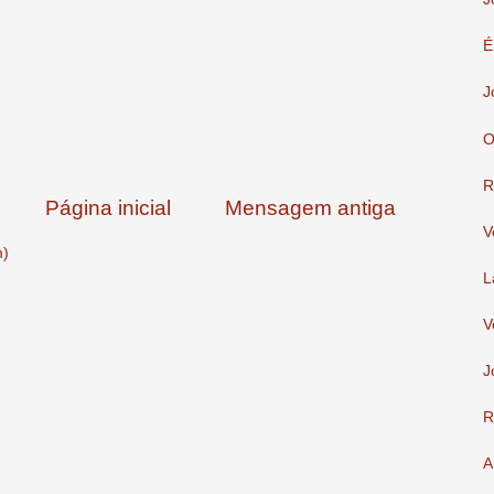
É
J
O
R
Página inicial
Mensagem antiga
V
m)
L
V
J
R
A