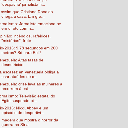
'despacha' jornalista n...
 assim que Cristiano Ronaldo
chega a casa. Em gra...
ornalismo: Jornalista emociona-se
em direto com h...
pinião: incêndios, rafeirices,
"mistérios", frete...
io-2016: 9.78 segundos em 200
metros? Só para Bolt!
enezuela: Altas tasas de
desnutrición
a escasez en Venezuela obliga a
usar ataúdes de c...
enezuela: crise leva as mulheres a
recorrem à est...
ornalismo: Televisão estatal do
Egito suspende pi...
io-2016: Nikki, Abbey e um
episódio de desportivi...
 imagem que mostra o horror da
guerra na Síria