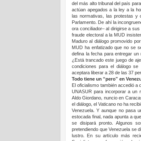
del más alto tribunal del país pa
actúan apegados a la ley a la hor
las normativas, las protestas y o
Parlamento. De ahí la incongruenc
ora conciliador– al dirigirse a s
fraude electoral a la MUD insiste
Maduro al diálogo promovido po
MUD ha enfatizado que no se se
defina la fecha para entregar un 
¿Está trancado este juego de aje
condiciones para el diálogo se
aceptara liberar a 28 de las 37 p
Todo tiene un “pero” en Venez
El oficialismo también accedió a 
UNASUR para incorporar a un re
Aldo Giordano, nuncio en Caracas,
el diálogo, el Vaticano no ha recib
Venezuela. Y aunque no pasa un 
estocada final, nada apunta a que 
se disipará pronto. Algunos s
pretendiendo que Venezuela se d
lustro. En su artículo más rec