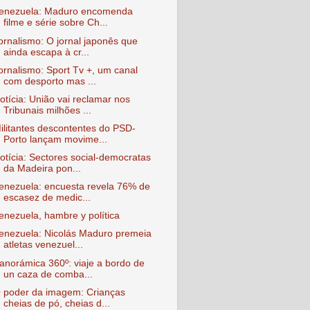
enezuela: Maduro encomenda
filme e série sobre Ch...
ornalismo: O jornal japonês que
ainda escapa à cr...
ornalismo: Sport Tv +, um canal
com desporto mas ...
otícia: União vai reclamar nos
Tribunais milhões ...
ilitantes descontentes do PSD-
Porto lançam movime...
otícia: Sectores social-democratas
da Madeira pon...
enezuela: encuesta revela 76% de
escasez de medic...
enezuela, hambre y política
enezuela: Nicolás Maduro premeia
atletas venezuel...
anorámica 360º: viaje a bordo de
un caza de comba...
 poder da imagem: Crianças
cheias de pó, cheias d...