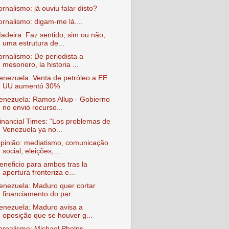
ornalismo: já ouviu falar disto?
ornalismo: digam-me lá....
adeira: Faz sentido, sim ou não,
uma estrutura de...
ornalismo: De periodista a
mesonero, la historia ...
enezuela: Venta de petróleo a EE
UU aumentó 30%
enezuela: Ramos Allup - Gobierno
no envió recurso...
inancial Times: “Los problemas de
Venezuela ya no...
pinião: mediatismo, comunicação
social, eleições,...
eneficio para ambos tras la
apertura fronteriza e...
enezuela: Maduro quer cortar
financiamento do par...
enezuela: Maduro avisa a
oposição que se houver g...
ornalismo: Michael Phelps