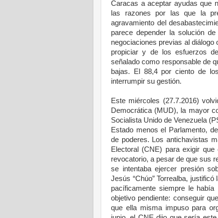
Caracas a aceptar ayudas que n
las razones por las que la pr
agravamiento del desabastecimie
parece depender la solución de
negociaciones previas al diálogo 
propiciar y de los esfuerzos d
señalado como responsable de que
bajas. El 88,4 por ciento de l
interrumpir su gestión.
Este miércoles (27.7.2016) volv
Democrática (MUD), la mayor coal
Socialista Unido de Venezuela (PS
Estado menos el Parlamento, des
de poderes. Los antichavistas m
Electoral (CNE) para exigir que 
revocatorio, a pesar de que sus r
se intentaba ejercer presión sob
Jesús “Chúo” Torrealba, justificó
pacíficamente siempre le había 
objetivo pendiente: conseguir qu
que ella misma impuso para org
junio, el CNE dijo que sería este