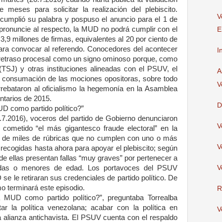
 meses para solicitar la realización del plebiscito.
V
ncumplió su palabra y pospuso el anuncio para el 1 de
pronuncie al respecto, la MUD no podrá cumplir con el
E
 3,9 millones de firmas, equivalentes al 20 por ciento de
para convocar al referendo. Conocedores del acontecer
I
retraso procesal como un signo ominoso porque, como
(TSJ) y otras instituciones alineadas con el PSUV, el
A
a consumación de las mociones opositoras, sobre todo
V
rrebataron al oficialismo la hegemonía en la Asamblea
ntarios de 2015.
D
MUD como partido político?”
.2016), voceros del partido de Gobierno denunciaron
V
ometido “el más gigantesco fraude electoral” en la
ntos de miles de rúbricas que no cumplen con uno o más
V
s recogidas hasta ahora para apoyar el plebiscito; según
 de ellas presentan fallas “muy graves” por pertenecer a
tradas o menores de edad. Los portavoces del PSUV
V
se le retiraran sus credenciales de partido político. De
 terminará este episodio.
R
a MUD como partido político?”, preguntaba Torrealba
itar la política venezolana; acabar con la política en
V
a alianza antichavista. El PSUV cuenta con el respaldo