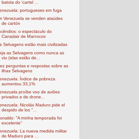
batota do ‘cartel ...
enezuela: portugueses em fuga
n Venezuela se venden ataúdes
de cartón
ncêndios: o espectáculo do
Canadair de Marrocos
s Selvagens estão mais civilizadas
eja as Selvagens como nunca as
viu (elas estão de...
ez perguntas e respostas sobre as
ilhas Selvagens
enezuela: Índice de pobreza
aumentou 33,1%
enezuela proíbe voo de aviões
privados e de drone...
enezuela: Nicolás Maduro pide el
despido de los "...
onaldo: "A minha temporada foi
excelente"
enezuela: La nueva medida militar
de Maduro para ...