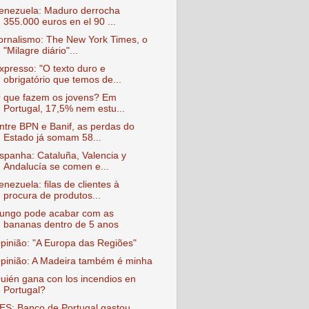
enezuela: Maduro derrocha
355.000 euros en el 90 ...
ornalismo: The New York Times, o
"Milagre diário"...
xpresso: "O texto duro e
obrigatório que temos de...
 que fazem os jovens? Em
Portugal, 17,5% nem estu...
ntre BPN e Banif, as perdas do
Estado já somam 58...
spanha: Cataluña, Valencia y
Andalucía se comen e...
enezuela: filas de clientes à
procura de produtos...
ungo pode acabar com as
bananas dentro de 5 anos
pinião: "A Europa das Regiões"
pinião: A Madeira também é minha
uién gana con los incendios en
Portugal?
ES: Banco de Portugal gastou