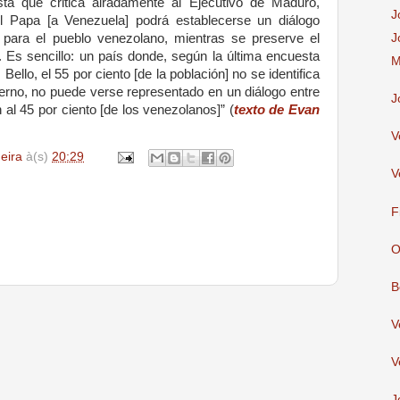
sta que critica airadamente al Ejecutivo de Maduro,
J
 Papa [a Venezuela] podrá establecerse un diálogo
J
 para el pueblo venezolano, mientras se preserve el
 Es sencillo: un país donde, según la última encuesta
M
ello, el 55 por ciento [de la población] no se identifica
ierno, no puede verse representado en un diálogo entre
J
al 45 por ciento [de los venezolanos]” (
texto de Evan
V
deira
à(s)
20:29
V
F
O
B
V
V
J