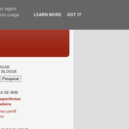
ser-agent
rate usage
LEARN MORE
GOT IT
ISAR
 BLOGUE
A DE MIM
raperiferias
adeira
eu perfil
to