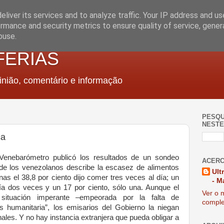
liver its services and to analyze traffic. Your IP address and u
rmance and security metrics to ensure quality of service, gene
buse.
FERIAS
nião, comentário e informação
PESQU
NESTE
ca
Venebarómetro publicó los resultados de un sondeo
ACERC
o de los venezolanos describe la escasez de alimentos
Ult
as el 38,8 por ciento dijo comer tres veces al día; un
- M
cía dos veces y un 17 por ciento, sólo una. Aunque el
Ver o m
situación imperante –empeorada por la falta de
comple
 humanitaria”, los emisarios del Gobierno la niegan
nales. Y no hay instancia extranjera que pueda obligar a