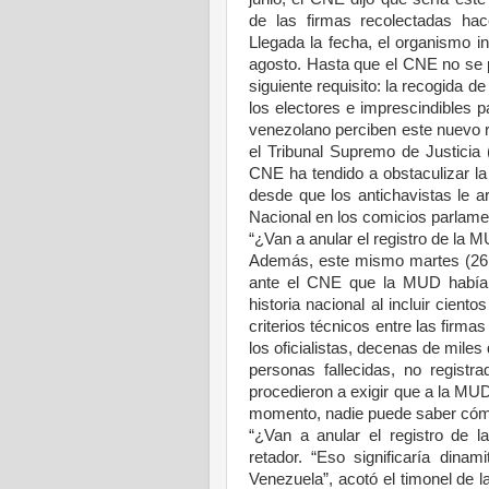
de las firmas recolectadas hace
Llegada la fecha, el organismo i
agosto. Hasta que el CNE no se 
siguiente requisito: la recogida de
los electores e imprescindibles 
venezolano perciben este nuevo 
el Tribunal Supremo de Justicia 
CNE ha tendido a obstaculizar l
desde que los antichavistas le a
Nacional en los comicios parlame
“¿Van a anular el registro de la 
Además, este mismo martes (26.7
ante el CNE que la MUD había c
historia nacional al incluir cie
criterios técnicos entre las firma
los oficialistas, decenas de miles
personas fallecidas, no regis
procedieron a exigir que a la MUD 
momento, nadie puede saber cómo
“¿Van a anular el registro de l
retador. “Eso significaría dinam
Venezuela”, acotó el timonel de l