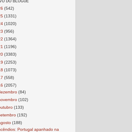
VO DO BLOGUE
26
(542)
25
(1331)
24
(1020)
23
(956)
22
(1364)
21
(1196)
20
(3383)
19
(2253)
18
(1073)
17
(558)
16
(2057)
dezembro
(84)
novembro
(102)
outubro
(133)
setembro
(192)
agosto
(188)
ncêndios: Portugal apanhado na