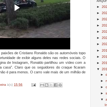
ARQUI
►
20
►
20
►
20
►
20
►
20
►
20
►
20
►
20
paixões de Cristiano Ronaldo são os automóveis topo
►
20
rtunidade de exibir alguns deles nas redes sociais. O
ágina de Instagram, Ronaldo partilhou um vídeo com a
►
20
 a casa”. Claro que os seguidores do craque ficaram
▼
20
 não é para menos. O carro vale mais de um milhão de
►
►
deira
à(s)
15:56
►
►
▼
I