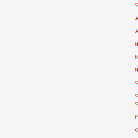
V
J
J
N
M
N
V
V
V
P
O