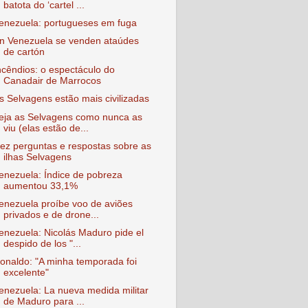
batota do ‘cartel ...
enezuela: portugueses em fuga
n Venezuela se venden ataúdes
de cartón
ncêndios: o espectáculo do
Canadair de Marrocos
s Selvagens estão mais civilizadas
eja as Selvagens como nunca as
viu (elas estão de...
ez perguntas e respostas sobre as
ilhas Selvagens
enezuela: Índice de pobreza
aumentou 33,1%
enezuela proíbe voo de aviões
privados e de drone...
enezuela: Nicolás Maduro pide el
despido de los "...
onaldo: "A minha temporada foi
excelente"
enezuela: La nueva medida militar
de Maduro para ...