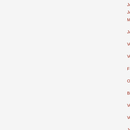
J
J
M
J
V
V
F
O
B
V
V
J