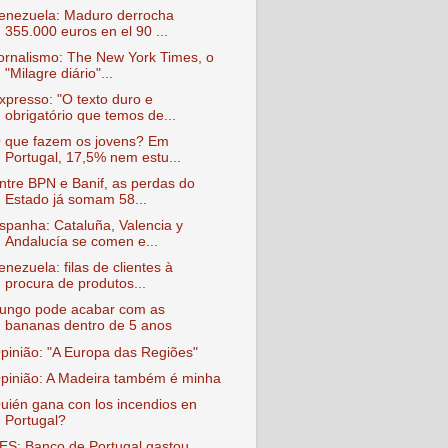
enezuela: Maduro derrocha
355.000 euros en el 90 ...
ornalismo: The New York Times, o
"Milagre diário"...
xpresso: "O texto duro e
obrigatório que temos de...
 que fazem os jovens? Em
Portugal, 17,5% nem estu...
ntre BPN e Banif, as perdas do
Estado já somam 58...
spanha: Cataluña, Valencia y
Andalucía se comen e...
enezuela: filas de clientes à
procura de produtos...
ungo pode acabar com as
bananas dentro de 5 anos
pinião: "A Europa das Regiões"
pinião: A Madeira também é minha
uién gana con los incendios en
Portugal?
ES: Banco de Portugal gastou