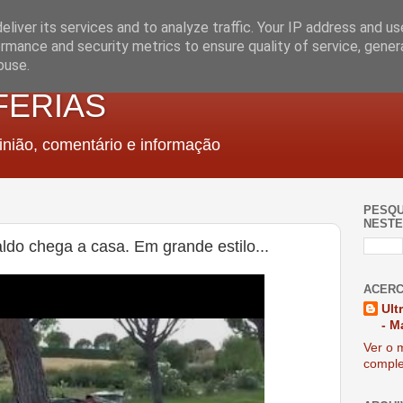
liver its services and to analyze traffic. Your IP address and u
rmance and security metrics to ensure quality of service, gene
buse.
FERIAS
nião, comentário e informação
PESQU
NESTE
ldo chega a casa. Em grande estilo...
ACERC
Ult
- M
Ver o m
comple