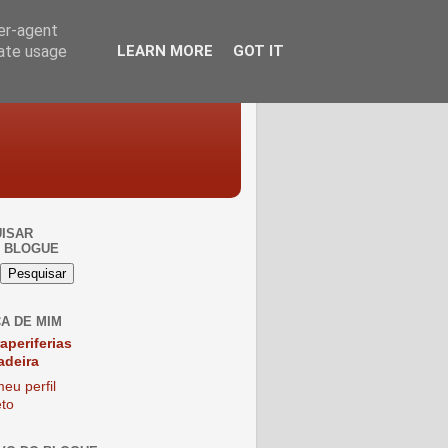
ser-agent
rate usage
LEARN MORE
GOT IT
ISAR
 BLOGUE
A DE MIM
raperiferias
adeira
eu perfil
to