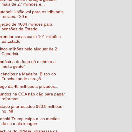
mais de 27 milhões e...
utebol: União vai para os tribunais
reclamar 20 m...
njeção de 4604 milhões para
pensões do Estado
rrendar casas custa 101 milhões
ao Estado
inco milhões pelo aluguer de 2
Canadair
Indústria do fogo dá dinheiro a
muita gente"
ncêndios na Madeira: Bispo do
Funchal pede coraçã...
ogo dá 48 milhões a privados...
undos na CGA não dão para pagar
reformas
stado já arrecadou 963,8 milhões
no IMI
onald Trump culpa a los medios
de su mala imagen
actura do BPN já ultrapassa os