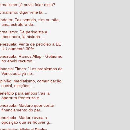
ornalismo: já ouviu falar disto?
ornalismo: digam-me lá....
adeira: Faz sentido, sim ou não,
uma estrutura de...
ornalismo: De periodista a
mesonero, la historia ...
enezuela: Venta de petróleo a EE
UU aumentó 30%
enezuela: Ramos Allup - Gobierno
no envió recurso...
inancial Times: “Los problemas de
Venezuela ya no...
pinião: mediatismo, comunicação
social, eleições,...
eneficio para ambos tras la
apertura fronteriza e...
enezuela: Maduro quer cortar
financiamento do par...
enezuela: Maduro avisa a
oposição que se houver g...
ornalismo: Michael Phelps