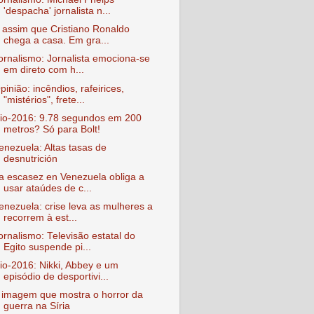
'despacha' jornalista n...
 assim que Cristiano Ronaldo
chega a casa. Em gra...
ornalismo: Jornalista emociona-se
em direto com h...
pinião: incêndios, rafeirices,
"mistérios", frete...
io-2016: 9.78 segundos em 200
metros? Só para Bolt!
enezuela: Altas tasas de
desnutrición
a escasez en Venezuela obliga a
usar ataúdes de c...
enezuela: crise leva as mulheres a
recorrem à est...
ornalismo: Televisão estatal do
Egito suspende pi...
io-2016: Nikki, Abbey e um
episódio de desportivi...
 imagem que mostra o horror da
guerra na Síria