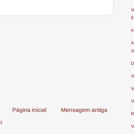
V
E
I
A
V
D
V
V
V
Página inicial
Mensagem antiga
R
m)
V