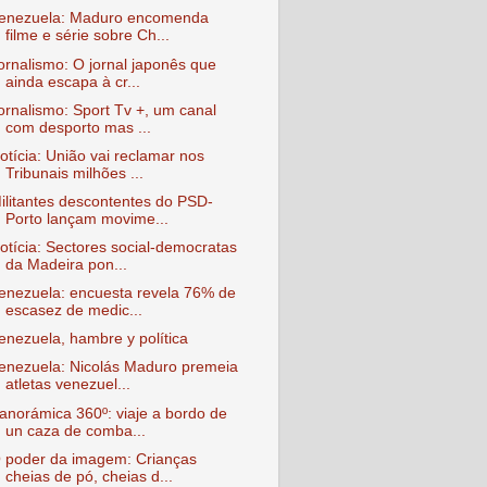
enezuela: Maduro encomenda
filme e série sobre Ch...
ornalismo: O jornal japonês que
ainda escapa à cr...
ornalismo: Sport Tv +, um canal
com desporto mas ...
otícia: União vai reclamar nos
Tribunais milhões ...
ilitantes descontentes do PSD-
Porto lançam movime...
otícia: Sectores social-democratas
da Madeira pon...
enezuela: encuesta revela 76% de
escasez de medic...
enezuela, hambre y política
enezuela: Nicolás Maduro premeia
atletas venezuel...
anorámica 360º: viaje a bordo de
un caza de comba...
 poder da imagem: Crianças
cheias de pó, cheias d...