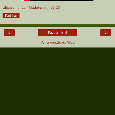
Ultraperiferias - Madeira
à(s)
23:23
Partilhar
‹
›
Página inicial
Ver a versão da Web