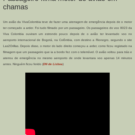
chamas
Um avião da VivaColombia teve de fazer uma aterragem de emergência depois de o motor
ter começado a arder. Foi tudo filmado por um passageiro. Os passageiros do voo 8023 da
Viva Colombia ouviram um estrondo pouco depois de o avião ter levantado voo no
aeroporto internacional de Bogotá, na Colômbia, com destino a Rionegro, segundo o site
Las2Orillas. Depois disso, o motor do lado direito começou a arder, como ficou registado na
filmagem que um passageiro que ia a bordo fez com o telemóvel. O avião voltou para trás e
aterrou de emergência no mesmo aeroporto de onde levantara voo apenas 14 minutos
antes. Ninguém ficou ferido (
DN de Lisboa
)