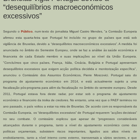
“desequilíbrios macroeconómicos
excessivos”
Segundo o
Público
, num texto do jornalista Miguel Castro Mendes, "a Comissão Europeia
afirmou esta quarta-feira que Portugal foi incluído no grupo de países que está sob
vigilância de Bruxelas, devido a “desequilíbrios macroeconómicos excessivos”. A medida foi
anunciada no âmbito do Semestre Europeu, onde se faz a análise às saúde económica e
financeira de cada Estado membro e suas implicações ao nível da União Europeia.
"Concluímos que cinco países, França, Itália, Croácia, Bulgária e Portugal apresentam
desequilíbrios excessivos que exigem acção política decidida e monitorização específica",
anunciou o Comissário dos Assuntos Económicos, Pierre Moscovici. Portugal saiu do
programa de ajustamento económico em 2014, e está actualmente sujeito a uma
fiscalização pós-programa para além da fiscalização no âmbito do semestre europeu. Desde
2011, Portugal estava fora deste radar, por estar sob o programa de ajustamento
económico e financeiro da troika de credores. No entanto, uma vez que o PAEF terminou no
ano passado, o país voltou a estar na mira de Bruxelas. De acordo com os responsáveis da
Comissão Europeia, os “desequilíbrios excessivos” de Portugal requerem “acções decisivas”
no seu combate. O comissário explicou que apesar de “progressos consideráveis
alcançados durante o programa, tanto a nível do ajustamento económico como das
políticas orçamentais, subsistem riscos importantes, ligados aos altos níveis de
endividamento, tanto a nível interno como externo, transversais a vários sectores, e que