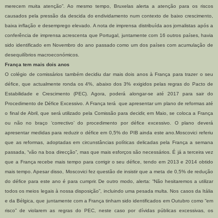
merecem muita atenção”. Ao mesmo tempo, Bruxelas alerta a atenção para os riscos
causados pela pressão da descida do endividamento num contexto de baixo crescimento,
baixa inflação e desemprego elevado. A nota de imprensa distribuída aos jornalistas após a
conferência de imprensa acrescenta que Portugal, juntamente com 16 outros países, havia
sido identificado em Novembro do ano passado como um dos países com acumulação de
desequilíbrios macroeconómicos.
França tem mais dois anos
O colégio de comissários também decidiu dar mais dois anos à França para trazer o seu
défice, que actualmente ronda os 4%, abaixo dos 3% exigidos pelas regras do Pacto de
Estabilidade e Crescimento (PEC). Agora, poderá alongar-se até 2017 para sair do
Procedimento de Défice Excessivo. A França terá que apresentar um plano de reformas até
o final de Abril, que será utilizado pela Comissão para decidir, em Maio, se coloca a França
ou não no braço ‘correctivo’ do procedimento por défice excessivo. O plano deverá
apresentar medidas para reduzir o défice em 0,5% do PIB ainda este ano.Moscovici referiu
que as reformas, adoptadas em circunstâncias políticas delicadas pela França a semana
passada, “vão na boa direcção”, mas que mais esforços são necessários. É já a terceira vez
que a França recebe mais tempo para corrigir o seu défice, tendo em 2013 e 2014 obtido
mais tempo. Apesar disso, Moscovici fez questão de insistir que a meta de 0,5% de redução
do défice para este ano é para cumprir. De outro modo, alerta: “Não hesitaremos a utilizar
todos os meios legais à nossa disposição”, incluindo uma pesada multa. Nos casos da Itália
e da Bélgica, que juntamente com a França tinham sido identificados em Outubro como “em
risco” de violarem as regras do PEC, neste caso por dívidas públicas excessivas, os