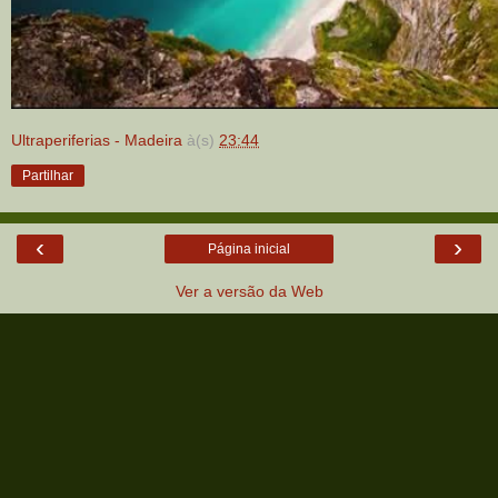
Ultraperiferias - Madeira
à(s)
23:44
Partilhar
‹
›
Página inicial
Ver a versão da Web