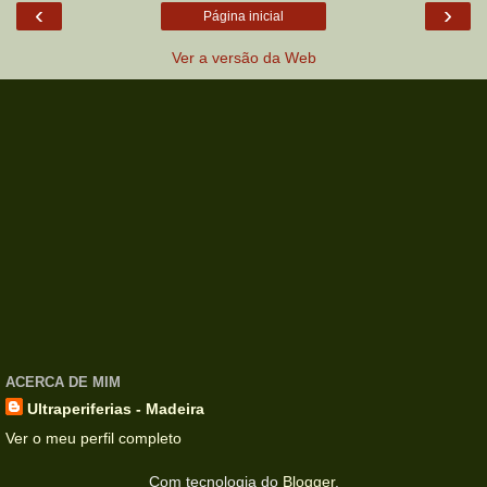
‹
›
Página inicial
Ver a versão da Web
ACERCA DE MIM
Ultraperiferias - Madeira
Ver o meu perfil completo
Com tecnologia do
Blogger
.