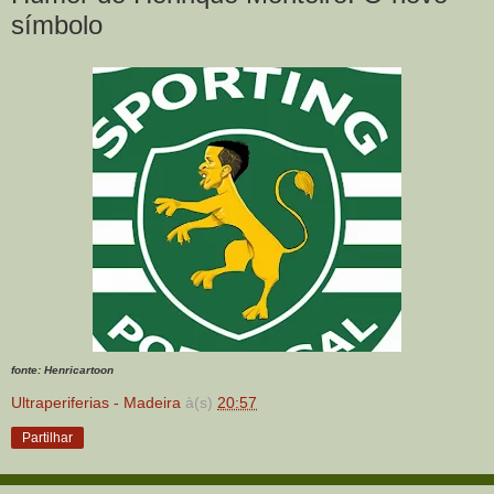
símbolo
fonte: Henricartoon
Ultraperiferias - Madeira
à(s)
20:57
Partilhar