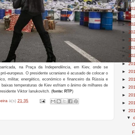
ARQUI
►
20
►
20
►
20
►
20
►
20
►
20
►
20
►
20
arricada, na Praça da Independência, em Kiev, onde se
►
20
pró-europeus. O presidente ucraniano é acusado de colocar o
co, militar, energético, económico e financeiro da Rússia e
►
20
as baixas temperaturas de Kiev esfriam o ânimo de milhares de
►
20
sidente Viktor Ianukovitch. (
fonte: RTP
)
►
20
deira
à(s)
21:35
►
20
▼
20
▼
O
F