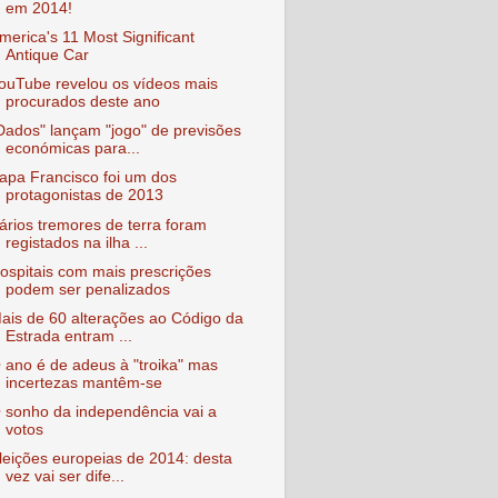
em 2014!
merica's 11 Most Significant
Antique Car
ouTube revelou os vídeos mais
procurados deste ano
Dados" lançam "jogo" de previsões
económicas para...
apa Francisco foi um dos
protagonistas de 2013
ários tremores de terra foram
registados na ilha ...
ospitais com mais prescrições
podem ser penalizados
ais de 60 alterações ao Código da
Estrada entram ...
 ano é de adeus à "troika" mas
incertezas mantêm-se
 sonho da independência vai a
votos
leições europeias de 2014: desta
vez vai ser dife...