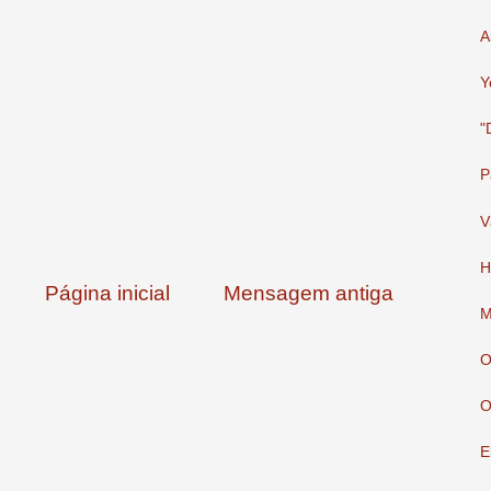
A
Y
"
P
V
H
Página inicial
Mensagem antiga
M
O
O
E