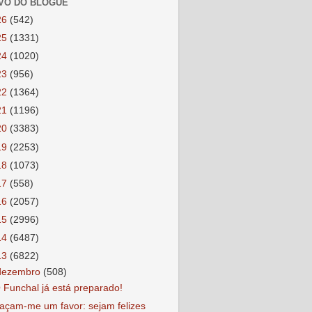
VO DO BLOGUE
26
(542)
25
(1331)
24
(1020)
23
(956)
22
(1364)
21
(1196)
20
(3383)
19
(2253)
18
(1073)
17
(558)
16
(2057)
15
(2996)
14
(6487)
13
(6822)
dezembro
(508)
 Funchal já está preparado!
açam-me um favor: sejam felizes