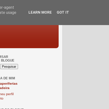
ser-agent
rate usage
LEARN MORE
GOT IT
ISAR
 BLOGUE
A DE MIM
raperiferias
adeira
eu perfil
to