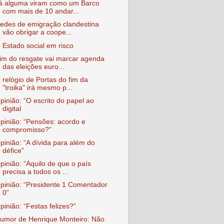
á alguma viram como um Barco
com mais de 10 andar...
edes de emigração clandestina
vão obrigar a coope...
 Estado social em risco
im do resgate vai marcar agenda
das eleições euro...
 relógio de Portas do fim da
"troika" irá mesmo p...
pinião: “O escrito do papel ao
digital
pinião: “Pensões: acordo e
compromisso?”
pinião: “A dívida para além do
défice”
pinião: “Aquilo de que o país
precisa a todos os ...
pinião: “Presidente 1 Comentador
0”
pinião: “Festas felizes?”
umor de Henrique Monteiro: Não