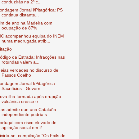
conduzirás na 2ª c...
ondagem Jornal i/Pitagórica: PS
continua distante...
im de ano na Madeira com
ocupação de 87%
IC acompanhou equipa do INEM
numa madrugada atrib...
itação
ódigo da Estrada: Infracções nas
rotundas valem a...
eias verdades no discurso de
Passos Coelho
ondagem Jornal I/Pitagórica:
Sacrifícios - Govern...
ova ilha formada após erupção
vulcânica cresce e ...
as admite que una Cataluña
independiente podría s...
ortugal com risco elevado de
agitação social em 2...
ivirta-se: compilação "Os Fails de