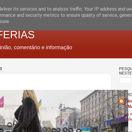
liver its services and to analyze traffic. Your IP address and u
rmance and security metrics to ensure quality of service, gene
buse.
FERIAS
nião, comentário e informação
3
PESQU
NESTE
ACERC
Ult
- M
Ver o m
comple