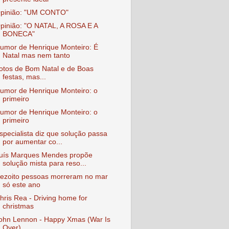
pinião: "UM CONTO"
pinião: "O NATAL, A ROSA E A
BONECA"
umor de Henrique Monteiro: É
Natal mas nem tanto
otos de Bom Natal e de Boas
festas, mas...
umor de Henrique Monteiro: o
primeiro
umor de Henrique Monteiro: o
primeiro
specialista diz que solução passa
por aumentar co...
uís Marques Mendes propõe
solução mista para reso...
ezoito pessoas morreram no mar
só este ano
hris Rea - Driving home for
christmas
ohn Lennon - Happy Xmas (War Is
Over)