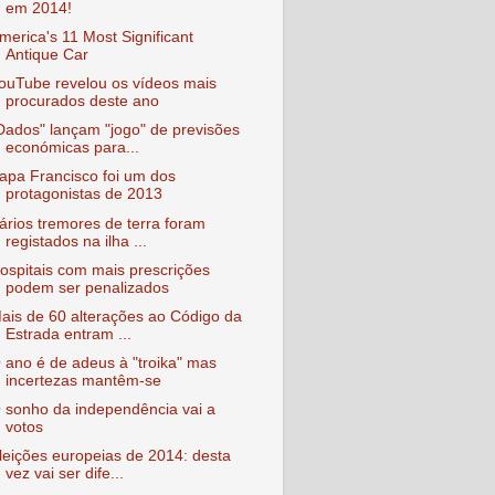
em 2014!
merica's 11 Most Significant
Antique Car
ouTube revelou os vídeos mais
procurados deste ano
Dados" lançam "jogo" de previsões
económicas para...
apa Francisco foi um dos
protagonistas de 2013
ários tremores de terra foram
registados na ilha ...
ospitais com mais prescrições
podem ser penalizados
ais de 60 alterações ao Código da
Estrada entram ...
 ano é de adeus à "troika" mas
incertezas mantêm-se
 sonho da independência vai a
votos
leições europeias de 2014: desta
vez vai ser dife...