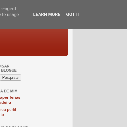
ser-agent
rate usage
LEARN MORE
GOT IT
ISAR
 BLOGUE
A DE MIM
raperiferias
adeira
eu perfil
to