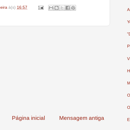
deira
à(s)
16:57
A
Y
"
P
V
H
M
O
O
Página inicial
Mensagem antiga
E