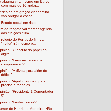
á alguma viram como um Barco
com mais de 10 andar...
edes de emigração clandestina
vão obrigar a coope...
 Estado social em risco
im do resgate vai marcar agenda
das eleições euro...
 relógio de Portas do fim da
"troika" irá mesmo p...
pinião: “O escrito do papel ao
digital
pinião: “Pensões: acordo e
compromisso?”
pinião: “A dívida para além do
défice”
pinião: “Aquilo de que o país
precisa a todos os ...
pinião: “Presidente 1 Comentador
0”
pinião: “Festas felizes?”
umor de Henrique Monteiro: Não