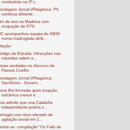
conduzirás na 2ª c...
ondagem Jornal i/Pitagórica: PS
continua distante...
im de ano na Madeira com
ocupação de 87%
IC acompanhou equipa do INEM
numa madrugada atrib...
itação
ódigo da Estrada: Infracções nas
rotundas valem a...
eias verdades no discurso de
Passos Coelho
ondagem Jornal I/Pitagórica:
Sacrifícios - Govern...
ova ilha formada após erupção
vulcânica cresce e ...
as admite que una Cataluña
independiente podría s...
ortugal com risco elevado de
agitação social em 2...
ivirta-se: compilação "Os Fails de