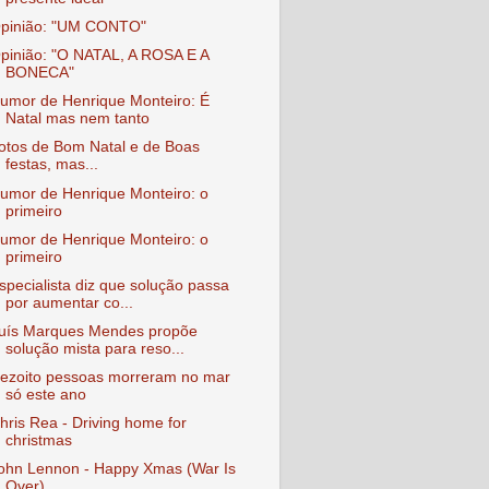
pinião: "UM CONTO"
pinião: "O NATAL, A ROSA E A
BONECA"
umor de Henrique Monteiro: É
Natal mas nem tanto
otos de Bom Natal e de Boas
festas, mas...
umor de Henrique Monteiro: o
primeiro
umor de Henrique Monteiro: o
primeiro
specialista diz que solução passa
por aumentar co...
uís Marques Mendes propõe
solução mista para reso...
ezoito pessoas morreram no mar
só este ano
hris Rea - Driving home for
christmas
ohn Lennon - Happy Xmas (War Is
Over)