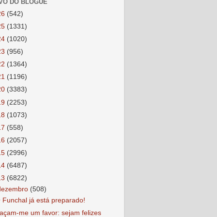
VO DO BLOGUE
26
(542)
25
(1331)
24
(1020)
23
(956)
22
(1364)
21
(1196)
20
(3383)
19
(2253)
18
(1073)
17
(558)
16
(2057)
15
(2996)
14
(6487)
13
(6822)
dezembro
(508)
 Funchal já está preparado!
açam-me um favor: sejam felizes