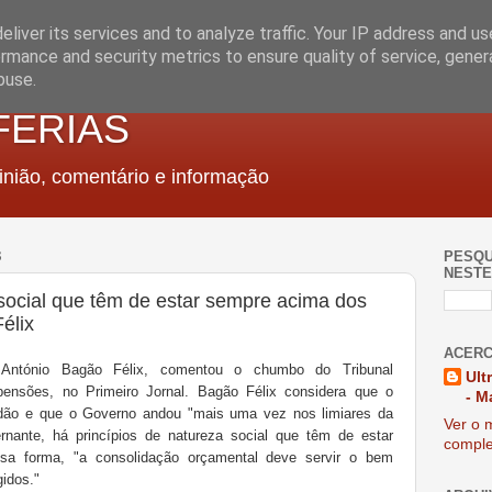
liver its services and to analyze traffic. Your IP address and u
rmance and security metrics to ensure quality of service, gene
buse.
FERIAS
nião, comentário e informação
3
PESQU
NESTE
 social que têm de estar sempre acima dos
élix
ACERC
 António Bagão Félix, comentou o chumbo do Tribunal
Ult
pensões, no Primeiro Jornal. Bagão Félix considera que o
- M
rdão e que o Governo andou "mais uma vez nos limiares da
Ver o m
ernante, há princípios de natureza social que têm de estar
comple
sa forma, "a consolidação orçamental deve servir o bem
idos."