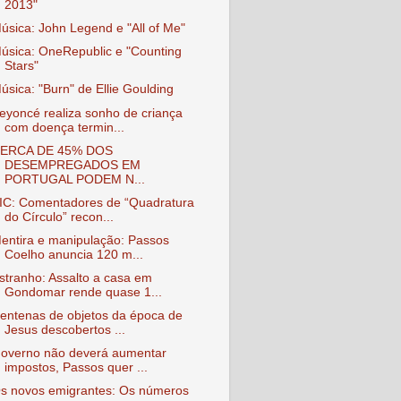
2013"
úsica: John Legend e "All of Me"
úsica: OneRepublic e "Counting
Stars"
úsica: "Burn" de Ellie Goulding
eyoncé realiza sonho de criança
com doença termin...
ERCA DE 45% DOS
DESEMPREGADOS EM
PORTUGAL PODEM N...
IC: Comentadores de “Quadratura
do Círculo” recon...
entira e manipulação: Passos
Coelho anuncia 120 m...
stranho: Assalto a casa em
Gondomar rende quase 1...
entenas de objetos da época de
Jesus descobertos ...
overno não deverá aumentar
impostos, Passos quer ...
s novos emigrantes: Os números