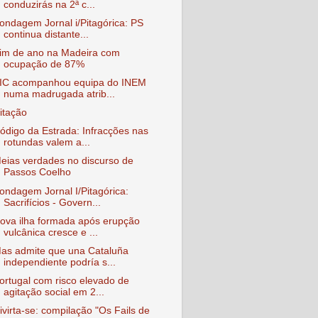
conduzirás na 2ª c...
ondagem Jornal i/Pitagórica: PS
continua distante...
im de ano na Madeira com
ocupação de 87%
IC acompanhou equipa do INEM
numa madrugada atrib...
itação
ódigo da Estrada: Infracções nas
rotundas valem a...
eias verdades no discurso de
Passos Coelho
ondagem Jornal I/Pitagórica:
Sacrifícios - Govern...
ova ilha formada após erupção
vulcânica cresce e ...
as admite que una Cataluña
independiente podría s...
ortugal com risco elevado de
agitação social em 2...
ivirta-se: compilação "Os Fails de