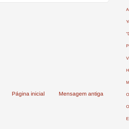
A
Y
"
P
V
H
M
Página inicial
Mensagem antiga
O
O
E