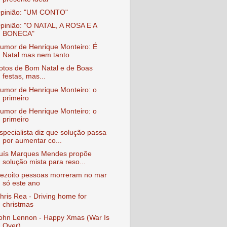
pinião: "UM CONTO"
pinião: "O NATAL, A ROSA E A
BONECA"
umor de Henrique Monteiro: É
Natal mas nem tanto
otos de Bom Natal e de Boas
festas, mas...
umor de Henrique Monteiro: o
primeiro
umor de Henrique Monteiro: o
primeiro
specialista diz que solução passa
por aumentar co...
uís Marques Mendes propõe
solução mista para reso...
ezoito pessoas morreram no mar
só este ano
hris Rea - Driving home for
christmas
ohn Lennon - Happy Xmas (War Is
Over)