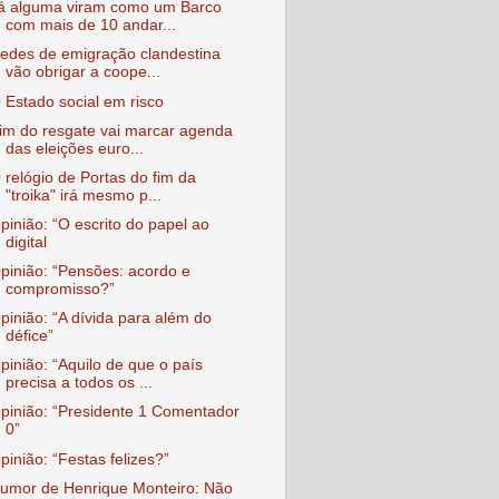
á alguma viram como um Barco
com mais de 10 andar...
edes de emigração clandestina
vão obrigar a coope...
 Estado social em risco
im do resgate vai marcar agenda
das eleições euro...
 relógio de Portas do fim da
"troika" irá mesmo p...
pinião: “O escrito do papel ao
digital
pinião: “Pensões: acordo e
compromisso?”
pinião: “A dívida para além do
défice”
pinião: “Aquilo de que o país
precisa a todos os ...
pinião: “Presidente 1 Comentador
0”
pinião: “Festas felizes?”
umor de Henrique Monteiro: Não