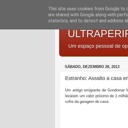
This site uses cookies from Google to de
are shared with Google along with perfo
statistics, and to detect and address a
ULTRAPERI
Um espaço pessoal de opi
SÁBADO, DEZEMBRO 28, 2013
Estranho: Assalto a casa 
Um antigo emigrante de Gondomar foi
levaram um valor próximo de 1 milhã
cofre da garagem de casa.