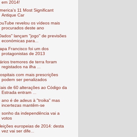
em 2014!
merica's 11 Most Significant
Antique Car
ouTube revelou os vídeos mais
procurados deste ano
Dados" lançam "jogo" de previsões
económicas para...
apa Francisco foi um dos
protagonistas de 2013
ários tremores de terra foram
registados na ilha ...
ospitais com mais prescrições
podem ser penalizados
ais de 60 alterações ao Código da
Estrada entram ...
 ano é de adeus à "troika" mas
incertezas mantêm-se
 sonho da independência vai a
votos
leições europeias de 2014: desta
vez vai ser dife...