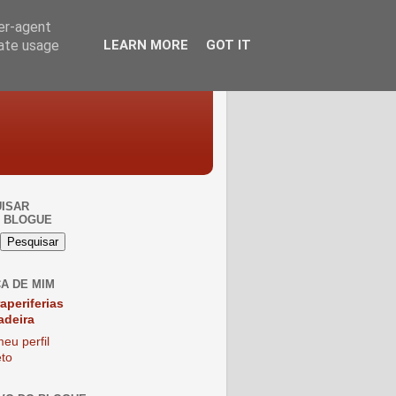
ser-agent
rate usage
LEARN MORE
GOT IT
ISAR
 BLOGUE
A DE MIM
raperiferias
adeira
eu perfil
to