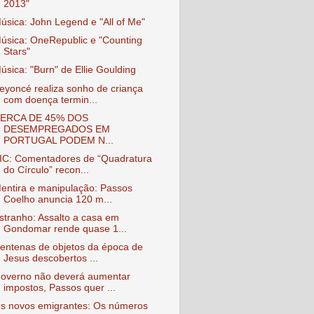
2013"
úsica: John Legend e "All of Me"
úsica: OneRepublic e "Counting
Stars"
úsica: "Burn" de Ellie Goulding
eyoncé realiza sonho de criança
com doença termin...
ERCA DE 45% DOS
DESEMPREGADOS EM
PORTUGAL PODEM N...
IC: Comentadores de “Quadratura
do Círculo” recon...
entira e manipulação: Passos
Coelho anuncia 120 m...
stranho: Assalto a casa em
Gondomar rende quase 1...
entenas de objetos da época de
Jesus descobertos ...
overno não deverá aumentar
impostos, Passos quer ...
s novos emigrantes: Os números