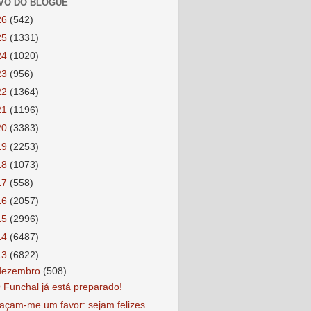
VO DO BLOGUE
26
(542)
25
(1331)
24
(1020)
23
(956)
22
(1364)
21
(1196)
20
(3383)
19
(2253)
18
(1073)
17
(558)
16
(2057)
15
(2996)
14
(6487)
13
(6822)
dezembro
(508)
 Funchal já está preparado!
açam-me um favor: sejam felizes