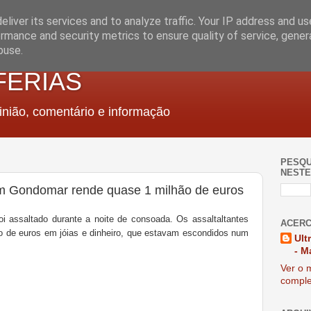
liver its services and to analyze traffic. Your IP address and u
rmance and security metrics to ensure quality of service, gene
buse.
FERIAS
nião, comentário e informação
PESQU
NESTE
em Gondomar rende quase 1 milhão de euros
 assaltado durante a noite de consoada. Os assaltaltantes
ACERC
o de euros em jóias e dinheiro, que estavam escondidos num
Ult
- M
Ver o m
comple