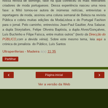
nossa revista de domingo, fase na qual conheceu os mais relevantes
criadores de moda portugueses. Dessa experiência nasceu uma nova
fase: a Mitó tornou-se autora de inúmeras notícias, entrevistas e
reportagens de moda, assinou uma coluna semanal de Beleza na revista
Pública e cobriu muitas edições da ModaLisboa e do Portugal Fashion
para o jornal. Pelo caminho, entrevistou Jean-Paul Gaultier, Ana Salazar,
a dupla Storytailors, Felipe Oliveira Baptista, a dupla Alves/Gonçalves,
Luís Buchinho e Filipe Faísca, entre muitos outros" (
texto da
Direcção do
PÚBLICO
,com a devida vénia
). Sobre este mesmo tema, leia
aqui
a
crónica do jornalista do Público, Luís Santos
Ultraperiferias - Madeira
à(s)
11:35
Partilhar
‹
›
Página inicial
Ver a versão da Web