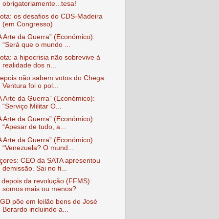
obrigatoriamente...tesa!
ota: os desafios do CDS-Madeira
(em Congresso)
A Arte da Guerra” (Económico):
“Será que o mundo ...
ota: a hipocrisia não sobrevive à
realidade dos n...
epois não sabem votos do Chega:
Ventura foi o pol...
A Arte da Guerra” (Económico):
“Serviço Militar O...
A Arte da Guerra” (Económico):
“Apesar de tudo, a...
A Arte da Guerra” (Económico):
“Venezuela? O mund...
çores: CEO da SATA apresentou
demissão. Sai no fi...
 depois da revolução (FFMS):
somos mais ou menos?
GD põe em leilão bens de José
Berardo incluindo a...