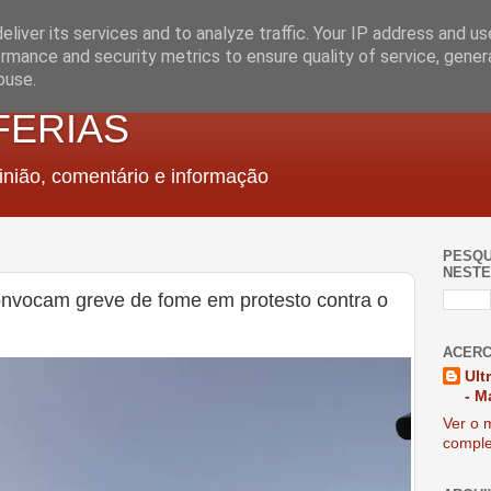
liver its services and to analyze traffic. Your IP address and u
rmance and security metrics to ensure quality of service, gene
buse.
FERIAS
nião, comentário e informação
PESQU
NESTE
onvocam greve de fome em protesto contra o
ACERC
Ult
- M
Ver o m
comple