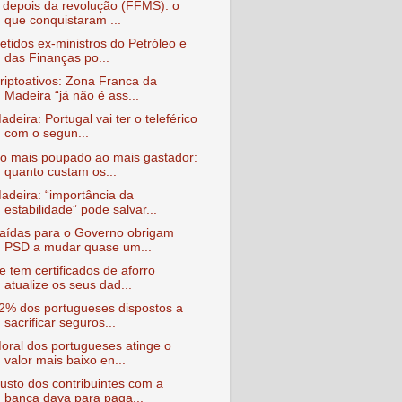
 depois da revolução (FFMS): o
que conquistaram ...
etidos ex-ministros do Petróleo e
das Finanças po...
riptoativos: Zona Franca da
Madeira “já não é ass...
adeira: Portugal vai ter o teleférico
com o segun...
o mais poupado ao mais gastador:
quanto custam os...
adeira: “importância da
estabilidade” pode salvar...
aídas para o Governo obrigam
PSD a mudar quase um...
e tem certificados de aforro
atualize os seus dad...
2% dos portugueses dispostos a
sacrificar seguros...
oral dos portugueses atinge o
valor mais baixo en...
usto dos contribuintes com a
banca dava para paga...