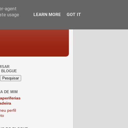
ser-agent
rate usage
LEARN MORE
GOT IT
ISAR
 BLOGUE
A DE MIM
raperiferias
adeira
eu perfil
to