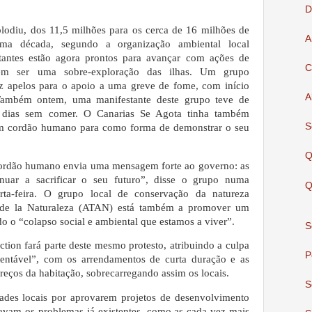
D
lodiu, dos 11,5 milhões para os cerca de 16 milhões de
A
ltima década, segundo a organização ambiental local
tantes estão agora prontos para avançar com ações de
C
zem ser uma sobre-exploração das ilhas.
Um grupo
z apelos para o apoio a uma greve de fome, com início
A
 Também ontem, uma manifestante deste grupo teve de
s dias sem comer. O Canarias Se Agota tinha também
S
um cordão humano para como forma de demonstrar o seu
Q
 cordão humano envia uma mensagem forte ao governo: as
nuar a sacrificar o seu futuro”, disse o grupo numa
Q
ta-feira.
O grupo local de conservação da natureza
 de la Naturaleza (ATAN) está também a promover um
do o “colapso social e ambiental que estamos a viver”.
S
ction fará parte deste mesmo protesto, atribuindo a culpa
P
tentável”, com os arrendamentos de curta duração e as
 preços da habitação, sobrecarregando assim os locais.
S
ades locais por aprovarem projetos de desenvolvimento
gravam os problemas já existentes, como as cada vez mais