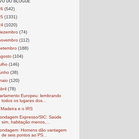
VO DO BLOGUE
26
(542)
25
(1331)
24
(1020)
dezembro
(74)
novembro
(112)
setembro
(188)
agosto
(104)
julho
(146)
junho
(38)
maio
(120)
abril
(78)
arlamento Europeu: lembrando
todos os lugares dos...
 Madeira e o IRS
ondagem Expresso/SIC: Saúde
sim, habitação menos,...
ondagem: Homens dão vantagem
de seis pontos ao PS...