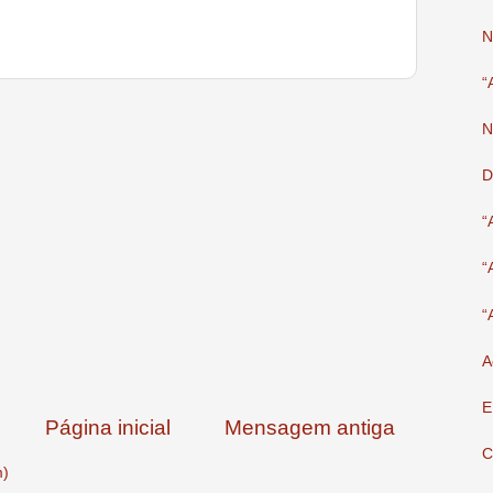
N
“
N
D
“
“
“
A
E
Página inicial
Mensagem antiga
C
m)