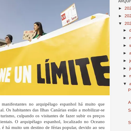
ARQUI
►
20
►
20
▼
20
►
►
►
►
►
►
►
▼
P
A
anifestantes no arquipélago espanhol há muito que
l. Os habitantes das Ilhas Canárias estão a mobilizar-se
S
turismo, culpando os visitantes de fazer subir os preços
ientais.
O arquipélago espanhol, localizado no Oceano
S
a, é há muito um destino de férias popular, devido ao seu