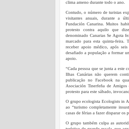
clima ameno durante todo o ano.
Contudo, o número de turistas exp
visitantes anuais, durante a ú
Fundación Canarina. Muitos habi
protesto contra aquilo que di
denominado Canarias Se Agota fe
marcado para esta quinta-feira.
receber apoio médico, após sei
desafiado a população a formar 
apoio.
“Cada pessoa que se junta a este
Ilhas Canárias não querem conti
publicação no Facebook na quar
Asociación Tinerfeña de Amigos
protesto para este sábado, invocan
O grupo ecologista Ecologists in A
ao “turismo completamente insus
casas de férias a fazer disparar os
O grupo também culpa as autorid
turístico de grande escala, que a