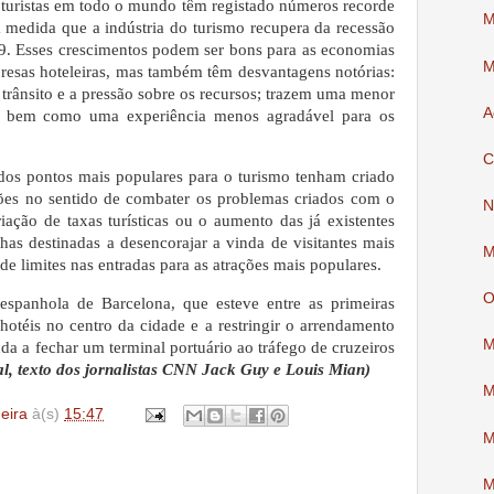
s turistas em todo o mundo têm registado números recorde
M
à medida que a indústria do turismo recupera da recessão
9. Esses crescimentos podem ser bons para as economias
M
presas hoteleiras, mas também têm desvantagens notórias:
trânsito e a pressão sobre os recursos; trazem uma menor
A
s; bem como uma experiência menos agradável para os
C
dos pontos mais populares para o turismo tenham criado
ções no sentido de combater os problemas criados com o
N
iação de taxas turísticas ou o aumento das já existentes
as destinadas a desencorajar a vinda de visitantes mais
M
de limites nas entradas para as atrações mais populares.
O
spanhola de Barcelona, que esteve entre as primeiras
hotéis no centro da cidade e a restringir o arrendamento
M
inda a fechar um terminal portuário ao tráfego de cruzeiros
, texto dos jornalistas CNN Jack Guy e Louis Mian)
M
deira
à(s)
15:47
M
M