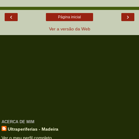
‹
›
Página inicial
Ver a versão da Web
ACERCA DE MIM
Ultraperiferias - Madeira
Ver o meu perfil completo