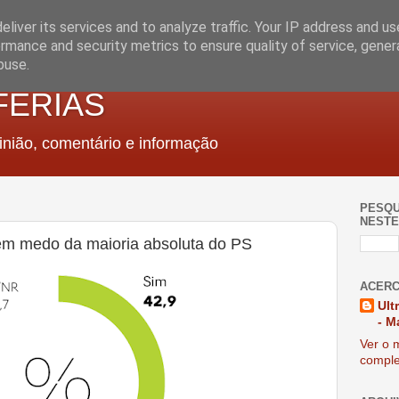
liver its services and to analyze traffic. Your IP address and u
rmance and security metrics to ensure quality of service, gene
buse.
FERIAS
nião, comentário e informação
PESQU
NESTE
m medo da maioria absoluta do PS
ACERC
Ult
- M
Ver o m
comple