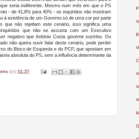
 que seria indiferente. Mesmo num mês em que o PS
P
 voto - de 41,8% para 40% - os inquiridos não mostram
o à existência de um Governo só de uma cor por parte
V
que não rejeitam este cenário, isso significa uma
 inquiridos que não se assusta com um Executivo
B
ser negativo que António Costa governe sozinho. Ou
ado não queira ouvir falar deste cenário, pode perder
V
curso do Bloco de Esquerda e do PCP, que apostam em
ioria absoluta do PS, sem a influência determinante da
C
deira
à(s)
01:37
V
V
V
M
O