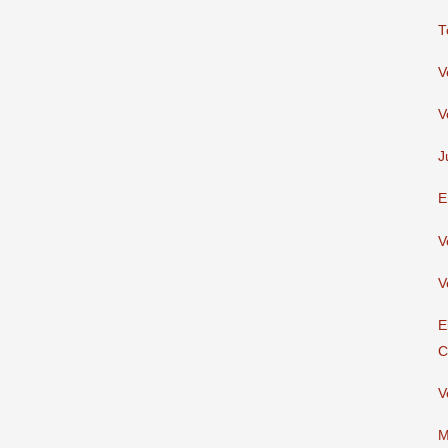
T
V
V
J
E
V
V
E
C
V
M