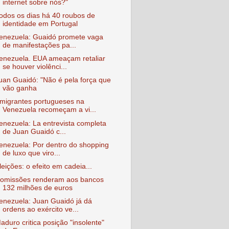
internet sobre nós?"
odos os dias há 40 roubos de
identidade em Portugal
enezuela: Guaidó promete vaga
de manifestações pa...
enezuela. EUA ameaçam retaliar
se houver violênci...
uan Guaidó: "Não é pela força que
vão ganha
migrantes portugueses na
Venezuela recomeçam a vi...
enezuela: La entrevista completa
de Juan Guaidó c...
enezuela: Por dentro do shopping
de luxo que viro...
leições: o efeito em cadeia...
omissões renderam aos bancos
132 milhões de euros
enezuela: Juan Guaidó já dá
ordens ao exército ve...
aduro critica posição "insolente"