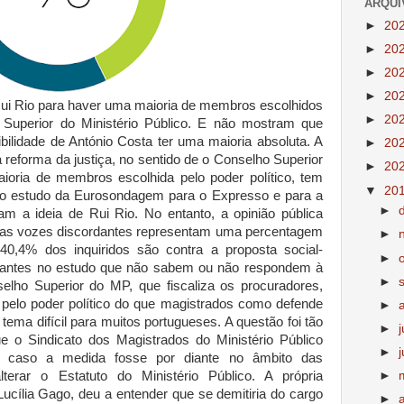
ARQUI
►
20
►
20
►
20
►
20
Rui Rio para haver uma maioria de membros escolhidos
►
20
o Superior do Ministério Público. E não mostram que
ilidade de António Costa ter uma maioria absoluta. A
►
20
reforma da justiça, no sentido de o Conselho Superior
►
20
aioria de membros escolhida pelo poder político, tem
▼
20
 do estudo da Eurosondagem para o Expresso e para a
►
m a ideia de Rui Rio. No entanto, a opinião pública
e as vozes discordantes representam uma percentagem
►
0,4% dos inquiridos são contra a proposta social-
►
pantes no estudo que não sabem ou não respondem à
►
elho Superior do MP, que fiscaliza os procuradores,
pelo poder político do que magistrados como defende
►
tema difícil para muitos portugueses. A questão foi tão
►
ue o Sindicato dos Magistrados do Ministério Público
►
caso a medida fosse por diante no âmbito das
lterar o Estatuto do Ministério Público. A própria
►
Lucília Gago, deu a entender que se demitiria do cargo
►