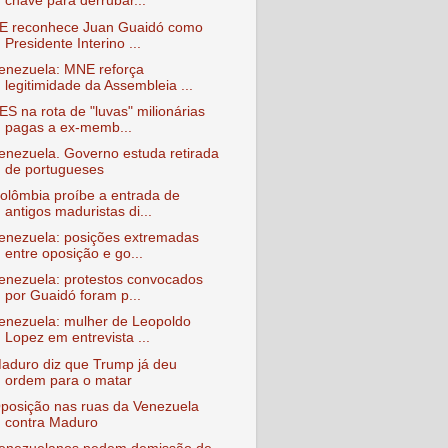
chave para derrubar...
E reconhece Juan Guaidó como
Presidente Interino ...
enezuela: MNE reforça
legitimidade da Assembleia ...
ES na rota de "luvas" milionárias
pagas a ex-memb...
enezuela. Governo estuda retirada
de portugueses
olômbia proíbe a entrada de
antigos maduristas di...
enezuela: posições extremadas
entre oposição e go...
enezuela: protestos convocados
por Guaidó foram p...
enezuela: mulher de Leopoldo
Lopez em entrevista ...
aduro diz que Trump já deu
ordem para o matar
posição nas ruas da Venezuela
contra Maduro