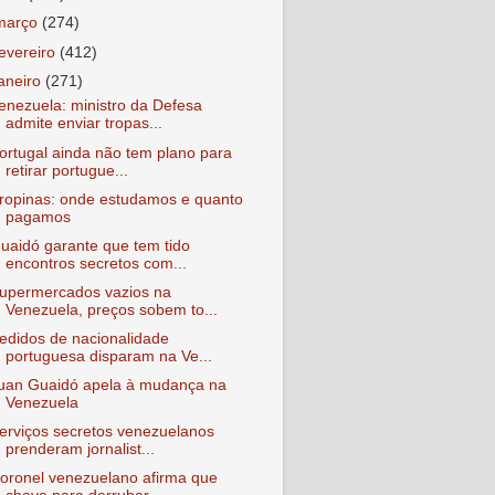
março
(274)
fevereiro
(412)
janeiro
(271)
enezuela: ministro da Defesa
admite enviar tropas...
ortugal ainda não tem plano para
retirar portugue...
ropinas: onde estudamos e quanto
pagamos
uaidó garante que tem tido
encontros secretos com...
upermercados vazios na
Venezuela, preços sobem to...
edidos de nacionalidade
portuguesa disparam na Ve...
uan Guaidó apela à mudança na
Venezuela
erviços secretos venezuelanos
prenderam jornalist...
oronel venezuelano afirma que