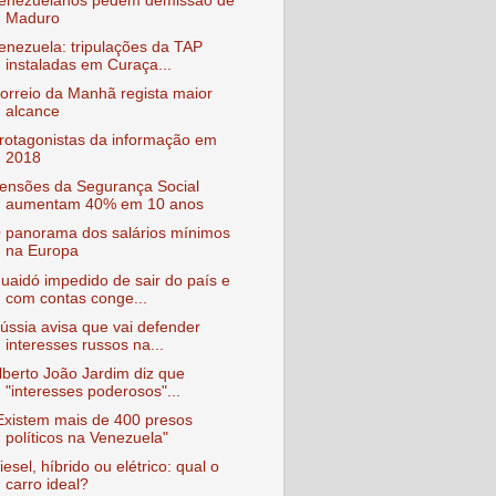
enezuelanos pedem demissão de
Maduro
enezuela: tripulações da TAP
instaladas em Curaça...
orreio da Manhã regista maior
alcance
rotagonistas da informação em
2018
ensões da Segurança Social
aumentam 40% em 10 anos
 panorama dos salários mínimos
na Europa
uaidó impedido de sair do país e
com contas conge...
ússia avisa que vai defender
interesses russos na...
lberto João Jardim diz que
"interesses poderosos"...
Existem mais de 400 presos
políticos na Venezuela"
iesel, híbrido ou elétrico: qual o
carro ideal?