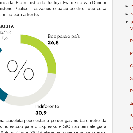
omeada. E a ministra da Justiça, Francisca van Dunem
►
stério Público - esvaziou o balão ao dizer que essa
►
 iria para a frente.
▼
SUSTA
V
P
P
G
S
P
J
S
oria absoluta pode estar a perder gás no barómetro da
s no estudo para o Expresso e SIC não têm alergia a
C
e António Costa: 26,8% até acham que seria bom para o