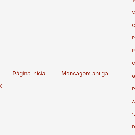
V
V
C
P
P
O
Página inicial
Mensagem antiga
G
m)
R
A
"
D