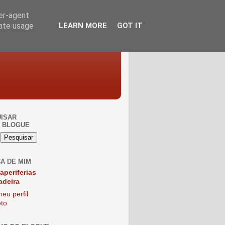
ser-agent
rate usage
LEARN MORE
GOT IT
ISAR
 BLOGUE
A DE MIM
raperiferias
adeira
eu perfil
to