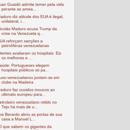
uan Guaidó admite temer pela vida
perante as amea...
aduro diz atitude dos EUA é ilegal,
unilateral, i...
icolás Maduro acusa Trump da
crise na Venezuela q...
UA reforçam sanções a
petrolíferas venezuelanas
tentes avaliaram os hospitais: Eis
os melhores e ...
aúde: Portugueses elegem
hospitais públicos só pa...
uso-venezuelanos juntam-se em
clube na Madeira
aduro faz ouvidos moucos ao
ultimato europeu para...
etroleiro venezuelano retido no
Tejo há mais de u...
oe Berardo abriu as portas de sua
casa a Manuel L...
O que sabem os gigantes da