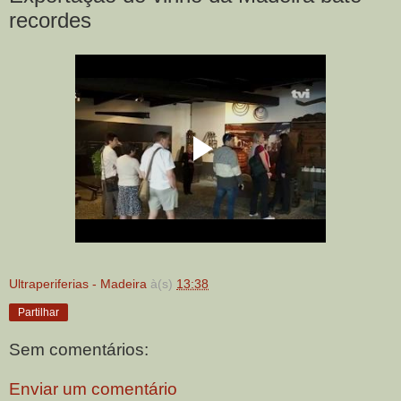
recordes
Ultraperiferias - Madeira
à(s)
13:38
Partilhar
Sem comentários:
Enviar um comentário