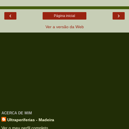
‹
›
Página inicial
Ver a versão da Web
ACERCA DE MIM
Ultraperiferias - Madeira
Ver o meu perfil completo