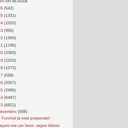
VO DO BLOGUE
26
(542)
25
(1331)
24
(1020)
23
(956)
22
(1364)
21
(1196)
20
(3383)
19
(2253)
18
(1073)
17
(558)
16
(2057)
15
(2996)
14
(6487)
13
(6822)
dezembro
(508)
 Funchal já está preparado!
açam-me um favor: sejam felizes