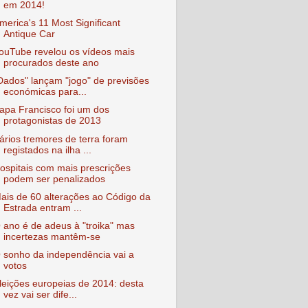
em 2014!
merica's 11 Most Significant
Antique Car
ouTube revelou os vídeos mais
procurados deste ano
Dados" lançam "jogo" de previsões
económicas para...
apa Francisco foi um dos
protagonistas de 2013
ários tremores de terra foram
registados na ilha ...
ospitais com mais prescrições
podem ser penalizados
ais de 60 alterações ao Código da
Estrada entram ...
 ano é de adeus à "troika" mas
incertezas mantêm-se
 sonho da independência vai a
votos
leições europeias de 2014: desta
vez vai ser dife...