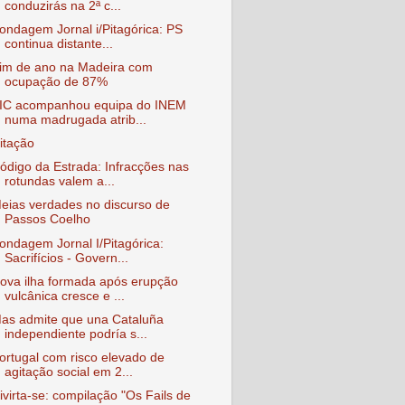
conduzirás na 2ª c...
ondagem Jornal i/Pitagórica: PS
continua distante...
im de ano na Madeira com
ocupação de 87%
IC acompanhou equipa do INEM
numa madrugada atrib...
itação
ódigo da Estrada: Infracções nas
rotundas valem a...
eias verdades no discurso de
Passos Coelho
ondagem Jornal I/Pitagórica:
Sacrifícios - Govern...
ova ilha formada após erupção
vulcânica cresce e ...
as admite que una Cataluña
independiente podría s...
ortugal com risco elevado de
agitação social em 2...
ivirta-se: compilação "Os Fails de