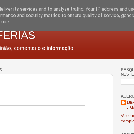
liver its services and to analyze traffic. Your IP address and u
rmance and security metrics to ensure quality of service, gene
buse.
FERIAS
nião, comentário e informação
3
PESQU
NESTE
ACERC
Ult
- M
Ver o m
comple