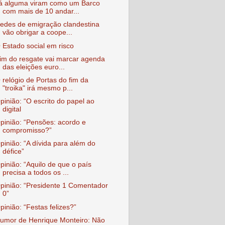
á alguma viram como um Barco
com mais de 10 andar...
edes de emigração clandestina
vão obrigar a coope...
 Estado social em risco
im do resgate vai marcar agenda
das eleições euro...
 relógio de Portas do fim da
"troika" irá mesmo p...
pinião: “O escrito do papel ao
digital
pinião: “Pensões: acordo e
compromisso?”
pinião: “A dívida para além do
défice”
pinião: “Aquilo de que o país
precisa a todos os ...
pinião: “Presidente 1 Comentador
0”
pinião: “Festas felizes?”
umor de Henrique Monteiro: Não