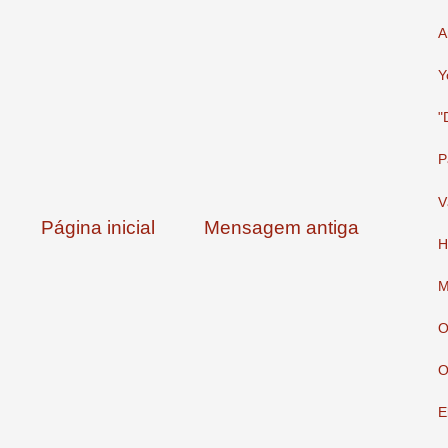
A
Y
"
P
V
Página inicial
Mensagem antiga
H
M
O
O
E