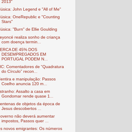
2013"
úsica: John Legend e "All of Me"
úsica: OneRepublic e "Counting
Stars"
úsica: "Burn" de Ellie Goulding
eyoncé realiza sonho de criança
com doença termin...
ERCA DE 45% DOS
DESEMPREGADOS EM
PORTUGAL PODEM N...
IC: Comentadores de “Quadratura
do Círculo” recon...
entira e manipulação: Passos
Coelho anuncia 120 m...
stranho: Assalto a casa em
Gondomar rende quase 1...
entenas de objetos da época de
Jesus descobertos ...
overno não deverá aumentar
impostos, Passos quer ...
s novos emigrantes: Os números