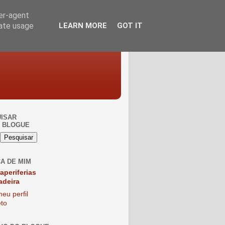
ser-agent
rate usage
LEARN MORE
GOT IT
ISAR
 BLOGUE
A DE MIM
raperiferias
adeira
eu perfil
to