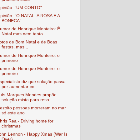
pinião: "UM CONTO"
pinião: "O NATAL, A ROSA E A
BONECA"
umor de Henrique Monteiro: É
Natal mas nem tanto
otos de Bom Natal e de Boas
festas, mas...
umor de Henrique Monteiro: o
primeiro
umor de Henrique Monteiro: o
primeiro
specialista diz que solução passa
por aumentar co...
uís Marques Mendes propõe
solução mista para reso...
ezoito pessoas morreram no mar
só este ano
hris Rea - Driving home for
christmas
ohn Lennon - Happy Xmas (War Is
Over)