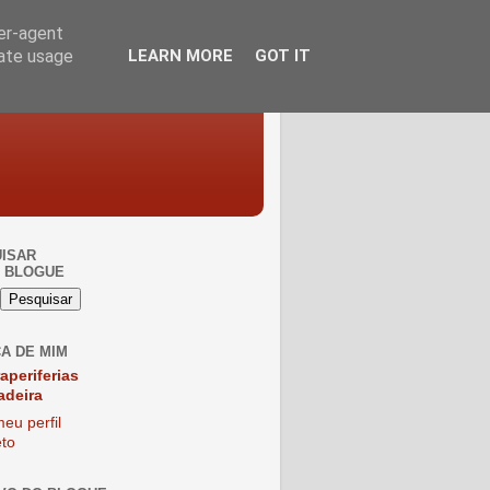
ser-agent
rate usage
LEARN MORE
GOT IT
ISAR
 BLOGUE
A DE MIM
raperiferias
adeira
eu perfil
to