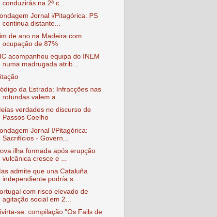
conduzirás na 2ª c...
ondagem Jornal i/Pitagórica: PS
continua distante...
im de ano na Madeira com
ocupação de 87%
IC acompanhou equipa do INEM
numa madrugada atrib...
itação
ódigo da Estrada: Infracções nas
rotundas valem a...
eias verdades no discurso de
Passos Coelho
ondagem Jornal I/Pitagórica:
Sacrifícios - Govern...
ova ilha formada após erupção
vulcânica cresce e ...
as admite que una Cataluña
independiente podría s...
ortugal com risco elevado de
agitação social em 2...
ivirta-se: compilação "Os Fails de