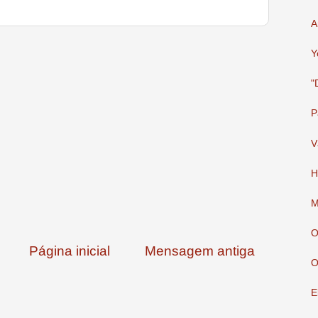
A
Y
"
P
V
H
M
O
Página inicial
Mensagem antiga
O
E