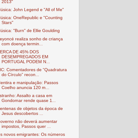
2013"
úsica: John Legend e "All of Me"
úsica: OneRepublic e "Counting
Stars"
úsica: "Burn" de Ellie Goulding
eyoncé realiza sonho de criança
com doença termin...
ERCA DE 45% DOS
DESEMPREGADOS EM
PORTUGAL PODEM N...
IC: Comentadores de “Quadratura
do Círculo” recon...
entira e manipulação: Passos
Coelho anuncia 120 m...
stranho: Assalto a casa em
Gondomar rende quase 1...
entenas de objetos da época de
Jesus descobertos ...
overno não deverá aumentar
impostos, Passos quer ...
s novos emigrantes: Os números