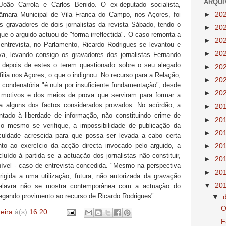
ARQUI
oão Carrola e Carlos Benido. O ex-deputado socialista,
►
20
Câmara Municipal de Vila Franca do Campo, nos Açores, foi
s gravadores de dois jornalistas da revista Sábado, tendo o
►
20
que o arguido actuou de "forma irreflectida". O caso remonta a
►
20
entrevista, no Parlamento, Ricardo Rodrigues se levantou e
►
20
a, levando consigo os gravadores dos jornalistas Fernando
 depois de estes o terem questionado sobre o seu alegado
►
20
lia nos Açores, o que o indignou. No recurso para a Relação,
►
20
condenatória "é nula por insuficiente fundamentação", desde
►
20
 motivos e dos meios de prova que serviram para formar a
 a alguns dos factos considerados provados. No acórdão, a
►
20
tado à liberdade de informação, não constituindo crime de
►
20
 o mesmo se verifique, a impossibilidade de publicação da
►
20
iculdade acrescida para que possa ser levada a cabo certa
to ao exercício da acção directa invocado pelo arguido, a
►
20
ído à partida se a actuação dos jornalistas não constituir,
►
20
ível - caso de entrevista concedida. "Mesmo na perspectiva
►
20
rigida a uma utilização, futura, não autorizada da gravação
▼
20
 palavra não se mostra contemporânea com a actuação do
, negando provimento ao recurso de Ricardo Rodrigues"
▼
O
deira
à(s)
16:20
F