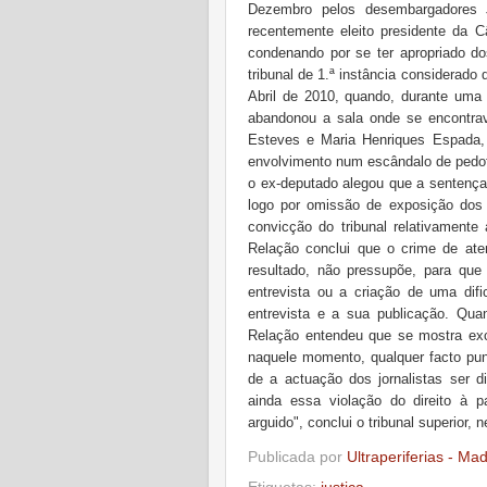
Dezembro pelos desembargadores J
recentemente eleito presidente da 
condenando por se ter apropriado do
tribunal de 1.ª instância considerado 
Abril de 2010, quando, durante uma 
abandonou a sala onde se encontrav
Esteves e Maria Henriques Espada,
envolvimento num escândalo de pedofi
o ex-deputado alegou que a sentença 
logo por omissão de exposição dos
convicção do tribunal relativamente
Relação conclui que o crime de aten
resultado, não pressupõe, para que
entrevista ou a criação de uma dif
entrevista e a sua publicação. Quan
Relação entendeu que se mostra exclu
naquele momento, qualquer facto pun
de a actuação dos jornalistas ser di
ainda essa violação do direito à
arguido", conclui o tribunal superior
Publicada por
Ultraperiferias - Ma