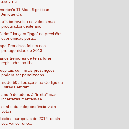
em 2014!
merica's 11 Most Significant
Antique Car
ouTube revelou os vídeos mais
procurados deste ano
Dados" lançam "jogo" de previsões
económicas para...
apa Francisco foi um dos
protagonistas de 2013
ários tremores de terra foram
registados na ilha ...
ospitais com mais prescrições
podem ser penalizados
ais de 60 alterações ao Código da
Estrada entram ...
 ano é de adeus à "troika" mas
incertezas mantêm-se
 sonho da independência vai a
votos
leições europeias de 2014: desta
vez vai ser dife...