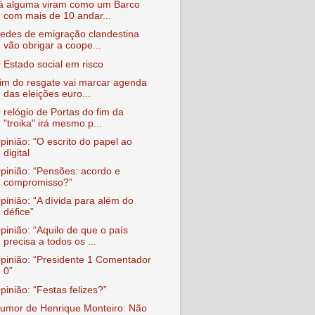
á alguma viram como um Barco
com mais de 10 andar...
edes de emigração clandestina
vão obrigar a coope...
 Estado social em risco
im do resgate vai marcar agenda
das eleições euro...
 relógio de Portas do fim da
"troika" irá mesmo p...
pinião: “O escrito do papel ao
digital
pinião: “Pensões: acordo e
compromisso?”
pinião: “A dívida para além do
défice”
pinião: “Aquilo de que o país
precisa a todos os ...
pinião: “Presidente 1 Comentador
0”
pinião: “Festas felizes?”
umor de Henrique Monteiro: Não