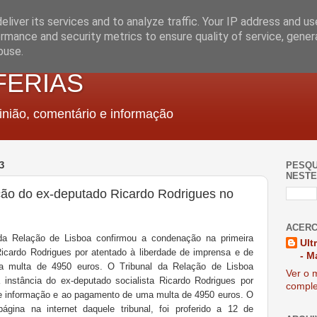
liver its services and to analyze traffic. Your IP address and u
rmance and security metrics to ensure quality of service, gene
buse.
FERIAS
nião, comentário e informação
3
PESQU
NESTE
ção do ex-deputado Ricardo Rodrigues no
ACERC
da Relação de Lisboa confirmou a condenação na primeira
Ult
Ricardo Rodrigues por atentado à liberdade de imprensa e de
- M
 multa de 4950 euros. O Tribunal da Relação de Lisboa
Ver o m
instância do ex-deputado socialista Ricardo Rodrigues por
comple
de informação e ao pagamento de uma multa de 4950 euros. O
ágina na internet daquele tribunal, foi proferido a 12 de