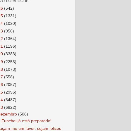
VO DO BLOGUE
26
(542)
25
(1331)
24
(1020)
23
(956)
22
(1364)
21
(1196)
20
(3383)
19
(2253)
18
(1073)
17
(558)
16
(2057)
15
(2996)
14
(6487)
13
(6822)
dezembro
(508)
 Funchal já está preparado!
açam-me um favor: sejam felizes