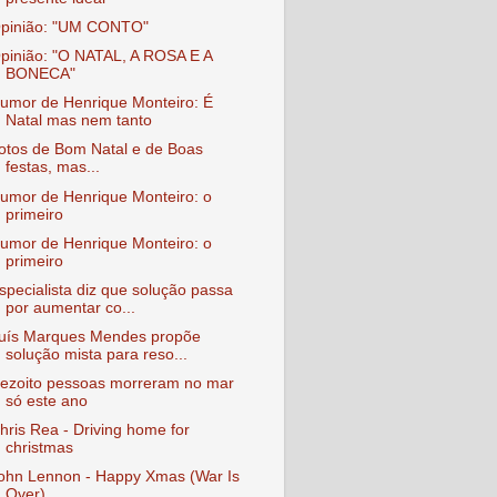
pinião: "UM CONTO"
pinião: "O NATAL, A ROSA E A
BONECA"
umor de Henrique Monteiro: É
Natal mas nem tanto
otos de Bom Natal e de Boas
festas, mas...
umor de Henrique Monteiro: o
primeiro
umor de Henrique Monteiro: o
primeiro
specialista diz que solução passa
por aumentar co...
uís Marques Mendes propõe
solução mista para reso...
ezoito pessoas morreram no mar
só este ano
hris Rea - Driving home for
christmas
ohn Lennon - Happy Xmas (War Is
Over)