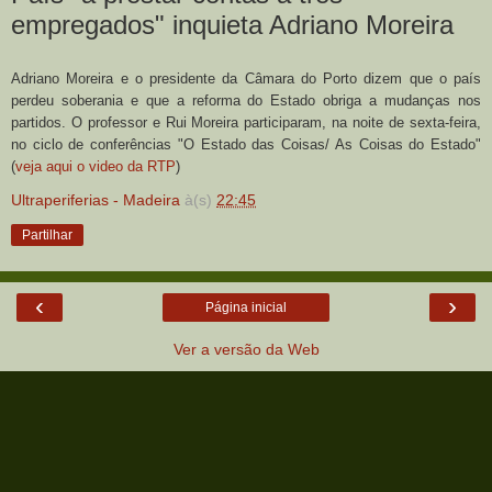
empregados" inquieta Adriano Moreira
Adriano Moreira e o presidente da Câmara do Porto dizem que o país
perdeu soberania e que a reforma do Estado obriga a mudanças nos
partidos. O professor e Rui Moreira participaram, na noite de sexta-feira,
no ciclo de conferências "O Estado das Coisas/ As Coisas do Estado"
(
veja aqui o video da RTP
)
Ultraperiferias - Madeira
à(s)
22:45
Partilhar
‹
›
Página inicial
Ver a versão da Web