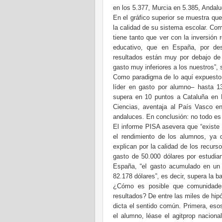
en los 5.377, Murcia en 5.385, Andalu
En el gráfico superior se muestra que
la calidad de su sistema escolar. Com
tiene tanto que ver con la inversión
educativo, que en España, por des
resultados están muy por debajo de
gasto muy inferiores a los nuestros”
Como paradigma de lo aquí expuesto
líder en gasto por alumno– hasta 1
supera en 10 puntos a Cataluña en L
Ciencias, aventaja al País Vasco 
andaluces. En conclusión: no todo es 
El informe PISA asevera que “existe 
el rendimiento de los alumnos, ya 
explican por la calidad de los recur
gasto de 50.000 dólares por estudian
España, “el gasto acumulado en un
82.178 dólares”, es decir, supera la ba
¿Cómo es posible que comunidades
resultados? De entre las miles de hip
dicta el sentido común. Primera, eso
el alumno, léase el agitprop naciona