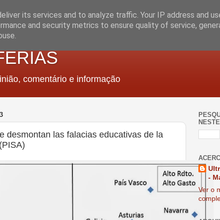
liver its services and to analyze traffic. Your IP address and u
rmance and security metrics to ensure quality of service, gene
buse.
FERIAS
nião, comentário e informação
3
PESQU
NESTE
e desmontan las falacias educativas de la
(PISA)
ACERC
Ult
- M
Ver o m
comple