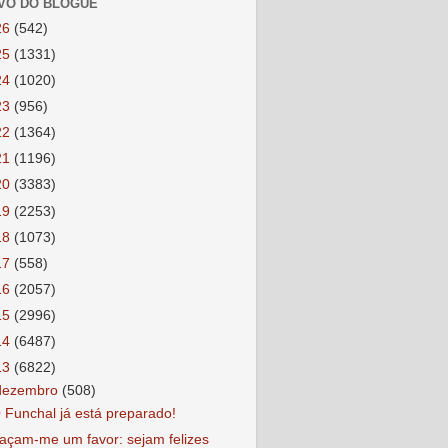
VO DO BLOGUE
26
(542)
25
(1331)
24
(1020)
23
(956)
22
(1364)
21
(1196)
20
(3383)
19
(2253)
18
(1073)
17
(558)
16
(2057)
15
(2996)
14
(6487)
13
(6822)
dezembro
(508)
 Funchal já está preparado!
açam-me um favor: sejam felizes