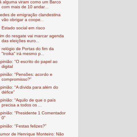
á alguma viram como um Barco
com mais de 10 andar...
edes de emigração clandestina
vão obrigar a coope...
 Estado social em risco
im do resgate vai marcar agenda
das eleições euro...
 relógio de Portas do fim da
"troika" irá mesmo p...
pinião: “O escrito do papel ao
digital
pinião: “Pensões: acordo e
compromisso?”
pinião: “A dívida para além do
défice”
pinião: “Aquilo de que o país
precisa a todos os ...
pinião: “Presidente 1 Comentador
0”
pinião: “Festas felizes?”
umor de Henrique Monteiro: Não