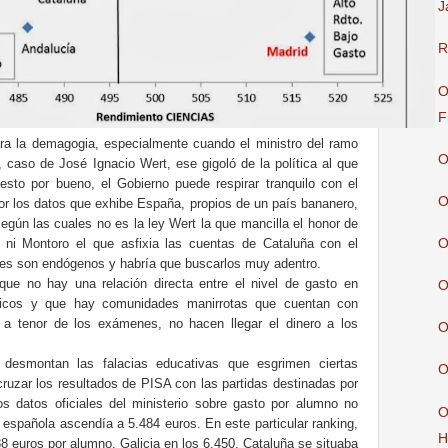
J
R
O
F
a la demagogia, especialmente cuando el ministro del ramo
O
 caso de José Ignacio Wert, ese gigoló de la política al que
esto por bueno, el Gobierno puede respirar tranquilo con el
O
r los datos que exhibe España, propios de un país bananero,
según las cuales no es la ley Wert la que mancilla el honor de
 ni Montoro el que asfixia las cuentas de Cataluña con el
O
ales son endógenos y habría que buscarlos muy adentro.
ue no hay una relación directa entre el nivel de gasto en
O
micos y que hay comunidades manirrotas que cuentan con
a tenor de los exámenes, no hacen llegar el dinero a los
O
 desmontan las falacias educativas que esgrimen ciertas
O
ruzar los resultados de PISA con las partidas destinadas por
 datos oficiales del ministerio sobre gasto por alumno no
O
 española ascendía a 5.484 euros. En este particular ranking,
H
8 euros por alumno, Galicia en los 6.450, Cataluña se situaba