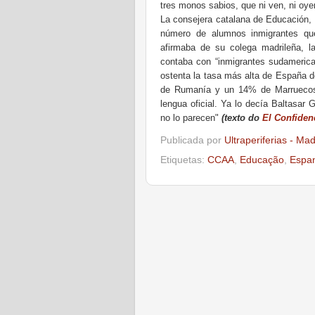
tres monos sabios, que ni ven, ni oyen
La consejera catalana de Educación, 
número de alumnos inmigrantes que
afirmaba de su colega madrileña, l
contaba con “inmigrantes sudamerica
ostenta la tasa más alta de España 
de Rumanía y un 14% de Marruecos,
lengua oficial. Ya lo decía Baltasar 
no lo parecen"
(texto do
El Confiden
Publicada por
Ultraperiferias - Ma
Etiquetas:
CCAA
,
Educação
,
Espa