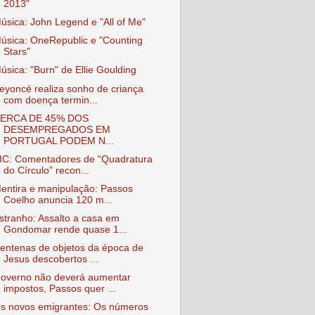
2013"
úsica: John Legend e "All of Me"
úsica: OneRepublic e "Counting
Stars"
úsica: "Burn" de Ellie Goulding
eyoncé realiza sonho de criança
com doença termin...
ERCA DE 45% DOS
DESEMPREGADOS EM
PORTUGAL PODEM N...
IC: Comentadores de “Quadratura
do Círculo” recon...
entira e manipulação: Passos
Coelho anuncia 120 m...
stranho: Assalto a casa em
Gondomar rende quase 1...
entenas de objetos da época de
Jesus descobertos ...
overno não deverá aumentar
impostos, Passos quer ...
s novos emigrantes: Os números