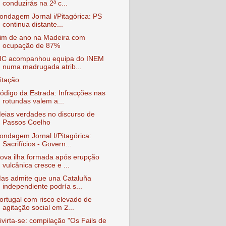
conduzirás na 2ª c...
ondagem Jornal i/Pitagórica: PS
continua distante...
im de ano na Madeira com
ocupação de 87%
IC acompanhou equipa do INEM
numa madrugada atrib...
itação
ódigo da Estrada: Infracções nas
rotundas valem a...
eias verdades no discurso de
Passos Coelho
ondagem Jornal I/Pitagórica:
Sacrifícios - Govern...
ova ilha formada após erupção
vulcânica cresce e ...
as admite que una Cataluña
independiente podría s...
ortugal com risco elevado de
agitação social em 2...
ivirta-se: compilação "Os Fails de