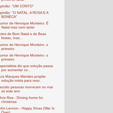
pinião: "UM CONTO"
pinião: "O NATAL, A ROSA E A
BONECA"
umor de Henrique Monteiro: É
Natal mas nem tanto
otos de Bom Natal e de Boas
festas, mas...
umor de Henrique Monteiro: o
primeiro
umor de Henrique Monteiro: o
primeiro
specialista diz que solução passa
por aumentar co...
uís Marques Mendes propõe
solução mista para reso...
ezoito pessoas morreram no mar
só este ano
hris Rea - Driving home for
christmas
ohn Lennon - Happy Xmas (War Is
Over)