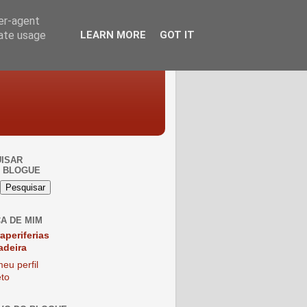
ser-agent
rate usage
LEARN MORE
GOT IT
ISAR
 BLOGUE
A DE MIM
raperiferias
adeira
eu perfil
to