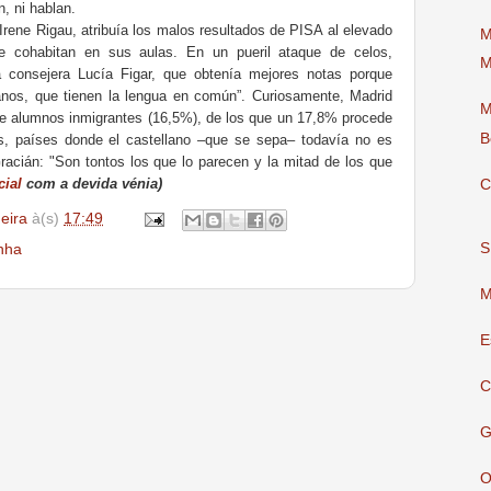
, ni hablan.
Irene Rigau, atribuía los malos resultados de PISA al elevado
M
 cohabitan en sus aulas. En un pueril ataque de celos,
M
a consejera Lucía Figar, que obtenía mejores notas porque
nos, que tienen la lengua en común”. Curiosamente, Madrid
M
de alumnos inmigrantes (16,5%), de los que un 17,8% procede
B
 países donde el castellano –que se sepa– todavía no es
Gracián: "Son tontos los que lo parecen y la mitad de los que
cial
com a devida vénia)
C
deira
à(s)
17:49
S
nha
M
E
C
G
O