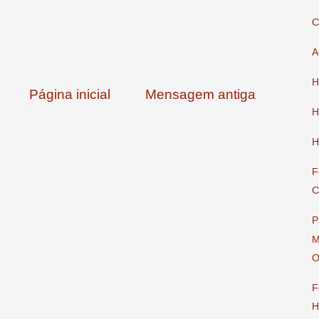
C
A
H
Página inicial
Mensagem antiga
H
H
F
C
P
M
O
F
H