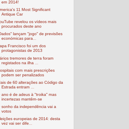
em 2014!
merica's 11 Most Significant
Antique Car
ouTube revelou os vídeos mais
procurados deste ano
Dados" lançam "jogo" de previsões
económicas para...
apa Francisco foi um dos
protagonistas de 2013
ários tremores de terra foram
registados na ilha ...
ospitais com mais prescrições
podem ser penalizados
ais de 60 alterações ao Código da
Estrada entram ...
 ano é de adeus à "troika" mas
incertezas mantêm-se
 sonho da independência vai a
votos
leições europeias de 2014: desta
vez vai ser dife...