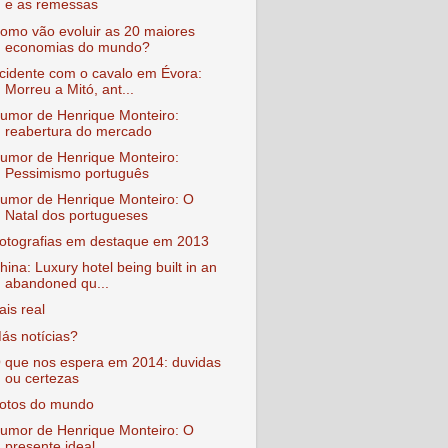
e as remessas
omo vão evoluir as 20 maiores
economias do mundo?
cidente com o cavalo em Évora:
Morreu a Mitó, ant...
umor de Henrique Monteiro:
reabertura do mercado
umor de Henrique Monteiro:
Pessimismo português
umor de Henrique Monteiro: O
Natal dos portugueses
otografias em destaque em 2013
hina: Luxury hotel being built in an
abandoned qu...
ais real
ás notícias?
 que nos espera em 2014: duvidas
ou certezas
otos do mundo
umor de Henrique Monteiro: O
presente ideal