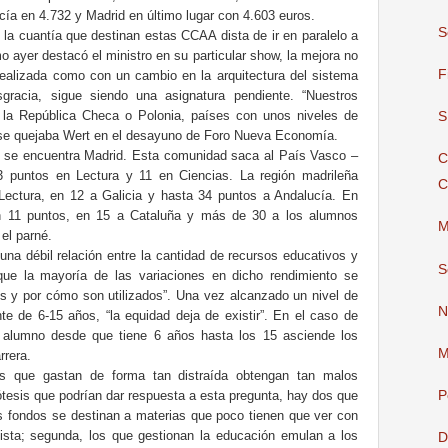
cía en 4.732 y Madrid en último lugar con 4.603 euros.
S
 la cuantía que destinan estas CCAA dista de ir en paralelo a
o ayer destacó el ministro en su particular show, la mejora no
F
 realizada como con un cambio en la arquitectura del sistema
gracia, sigue siendo una asignatura pendiente. “Nuestros
 la República Checa o Polonia, países con unos niveles de
S
, se quejaba Wert en el desayuno de Foro Nueva Economía.
 se encuentra Madrid. Esta comunidad saca al País Vasco –
C
3 puntos en Lectura y 11 en Ciencias. La región madrileña
C
ectura, en 12 a Galicia y hasta 34 puntos a Andalucía. En
en 11 puntos, en 15 a Cataluña y más de 30 a los alumnos
M
el parné.
una débil relación entre la cantidad de recursos educativos y
S
que la mayoría de las variaciones en dicho rendimiento se
sos y por cómo son utilizados”. Una vez alcanzado un nivel de
N
te de 6-15 años, “la equidad deja de existir”. En el caso de
 alumno desde que tiene 6 años hasta los 15 asciende los
M
rrera.
 que gastan de forma tan distraída obtengan tan malos
P
ótesis que podrían dar respuesta a esta pregunta, hay dos que
s fondos se destinan a materias que poco tienen que ver con
lista; segunda, los que gestionan la educación emulan a los
D