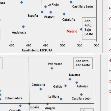
A
Y
"
P
V
H
M
O
O
E