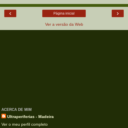
‹
›
Página inicial
Ver a versão da Web
ACERCA DE MIM
Ultraperiferias - Madeira
Ver o meu perfil completo