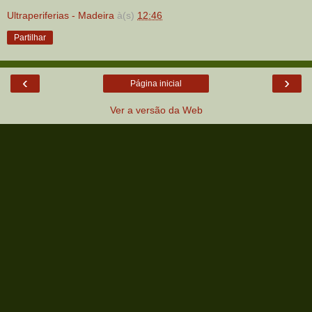
Ultraperiferias - Madeira
à(s)
12:46
Partilhar
‹
›
Página inicial
Ver a versão da Web