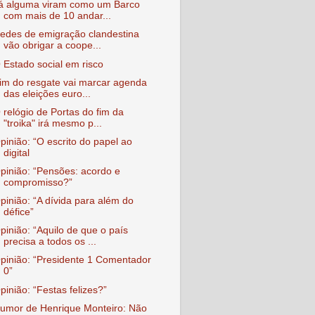
á alguma viram como um Barco
com mais de 10 andar...
edes de emigração clandestina
vão obrigar a coope...
 Estado social em risco
im do resgate vai marcar agenda
das eleições euro...
 relógio de Portas do fim da
"troika" irá mesmo p...
pinião: “O escrito do papel ao
digital
pinião: “Pensões: acordo e
compromisso?”
pinião: “A dívida para além do
défice”
pinião: “Aquilo de que o país
precisa a todos os ...
pinião: “Presidente 1 Comentador
0”
pinião: “Festas felizes?”
umor de Henrique Monteiro: Não