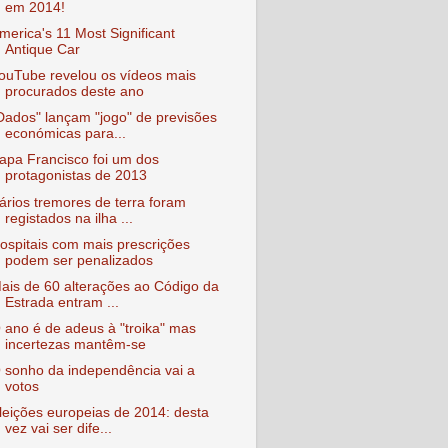
em 2014!
merica's 11 Most Significant
Antique Car
ouTube revelou os vídeos mais
procurados deste ano
Dados" lançam "jogo" de previsões
económicas para...
apa Francisco foi um dos
protagonistas de 2013
ários tremores de terra foram
registados na ilha ...
ospitais com mais prescrições
podem ser penalizados
ais de 60 alterações ao Código da
Estrada entram ...
 ano é de adeus à "troika" mas
incertezas mantêm-se
 sonho da independência vai a
votos
leições europeias de 2014: desta
vez vai ser dife...