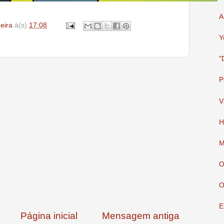
A
deira
à(s)
17:08
Y
"
P
V
H
M
O
O
E
Página inicial
Mensagem antiga