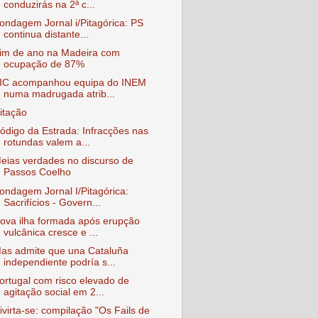
conduzirás na 2ª c...
ondagem Jornal i/Pitagórica: PS
continua distante...
im de ano na Madeira com
ocupação de 87%
IC acompanhou equipa do INEM
numa madrugada atrib...
itação
ódigo da Estrada: Infracções nas
rotundas valem a...
eias verdades no discurso de
Passos Coelho
ondagem Jornal I/Pitagórica:
Sacrifícios - Govern...
ova ilha formada após erupção
vulcânica cresce e ...
as admite que una Cataluña
independiente podría s...
ortugal com risco elevado de
agitação social em 2...
ivirta-se: compilação "Os Fails de