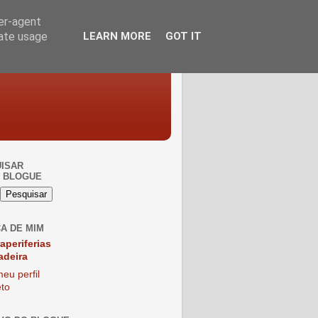
ser-agent
rate usage
LEARN MORE
GOT IT
ISAR
 BLOGUE
A DE MIM
raperiferias
adeira
eu perfil
to