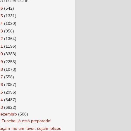
VO DO BLOGUE
26
(542)
25
(1331)
24
(1020)
23
(956)
22
(1364)
21
(1196)
20
(3383)
19
(2253)
18
(1073)
17
(558)
16
(2057)
15
(2996)
14
(6487)
13
(6822)
dezembro
(508)
 Funchal já está preparado!
açam-me um favor: sejam felizes