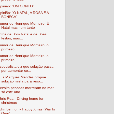
pinião: "UM CONTO"
pinião: "O NATAL, A ROSA E A
BONECA"
umor de Henrique Monteiro: É
Natal mas nem tanto
otos de Bom Natal e de Boas
festas, mas...
umor de Henrique Monteiro: o
primeiro
umor de Henrique Monteiro: o
primeiro
specialista diz que solução passa
por aumentar co...
uís Marques Mendes propõe
solução mista para reso...
ezoito pessoas morreram no mar
só este ano
hris Rea - Driving home for
christmas
ohn Lennon - Happy Xmas (War Is
Over)