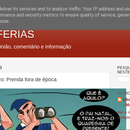
liver its services and to analyze traffic. Your IP address and u
rmance and security metrics to ensure quality of service, gene
buse.
FERIAS
nião, comentário e informação
3
PESQU
NESTE
o: Prenda fora de época
ACERC
Ult
- M
Ver o m
comple