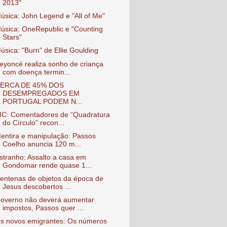
2013"
úsica: John Legend e "All of Me"
úsica: OneRepublic e "Counting
Stars"
úsica: "Burn" de Ellie Goulding
eyoncé realiza sonho de criança
com doença termin...
ERCA DE 45% DOS
DESEMPREGADOS EM
PORTUGAL PODEM N...
IC: Comentadores de “Quadratura
do Círculo” recon...
entira e manipulação: Passos
Coelho anuncia 120 m...
stranho: Assalto a casa em
Gondomar rende quase 1...
entenas de objetos da época de
Jesus descobertos ...
overno não deverá aumentar
impostos, Passos quer ...
s novos emigrantes: Os números