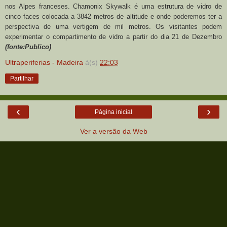
nos Alpes franceses. Chamonix Skywalk é uma estrutura de vidro de
cinco faces colocada a 3842 metros de altitude e onde poderemos ter a
perspectiva de uma vertigem de mil metros. Os visitantes podem
experimentar o compartimento de vidro a partir do dia 21 de Dezembro
(fonte:Publico)
Ultraperiferias - Madeira
à(s)
22:03
Partilhar
‹
›
Página inicial
Ver a versão da Web