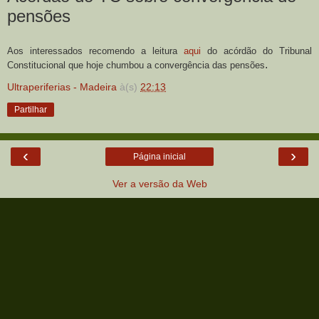
pensões
Aos interessados recomendo a leitura
aqui
do acórdão do Tribunal
.
Constitucional que hoje chumbou a convergência das pensões
Ultraperiferias - Madeira
à(s)
22:13
Partilhar
‹
›
Página inicial
Ver a versão da Web