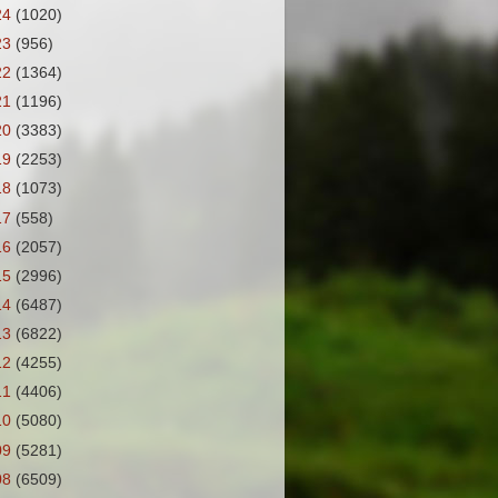
24
(1020)
23
(956)
22
(1364)
21
(1196)
20
(3383)
19
(2253)
18
(1073)
17
(558)
16
(2057)
15
(2996)
14
(6487)
13
(6822)
12
(4255)
11
(4406)
10
(5080)
09
(5281)
08
(6509)