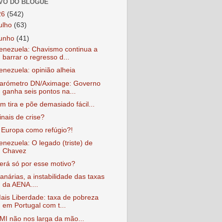
VO DO BLOGUE
26
(542)
julho
(63)
junho
(41)
enezuela: Chavismo continua a
barrar o regresso d...
enezuela: opinião alheia
arómetro DN/Aximage: Governo
ganha seis pontos na...
m tira e põe demasiado fácil...
inais de crise?
 Europa como refúgio?!
enezuela: O legado (triste) de
Chavez
erá só por esse motivo?
anárias, a instabilidade das taxas
da AENA....
ais Liberdade: taxa de pobreza
em Portugal com t...
MI não nos larga da mão...