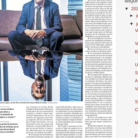
ARQUI
▼
20
►
▼
V
V
B
U
S
A
V
S
C
M
F