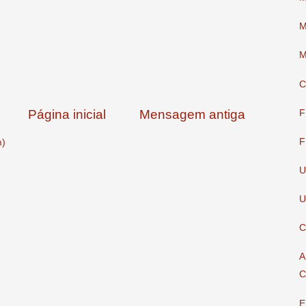
M
M
C
Página inicial
Mensagem antiga
F
F
m)
U
U
C
A
C
E