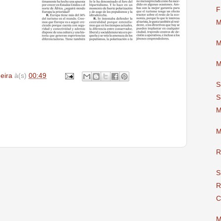
F
M
M
M
deira
à(s)
00:49
S
S
M
M
R
S
R
C
M