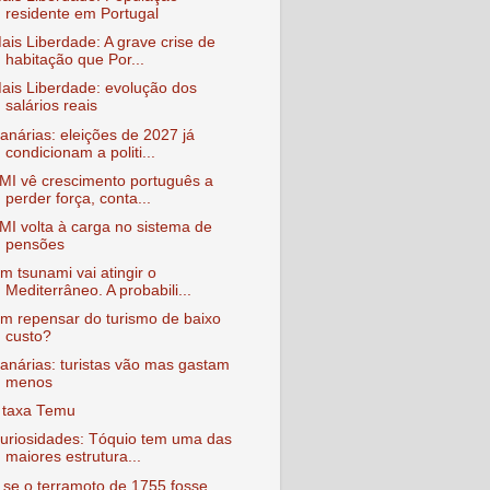
residente em Portugal
ais Liberdade: A grave crise de
habitação que Por...
ais Liberdade: evolução dos
salários reais
anárias: eleições de 2027 já
condicionam a politi...
MI vê crescimento português a
perder força, conta...
MI volta à carga no sistema de
pensões
m tsunami vai atingir o
Mediterrâneo. A probabili...
m repensar do turismo de baixo
custo?
anárias: turistas vão mas gastam
menos
 taxa Temu
uriosidades: Tóquio tem uma das
maiores estrutura...
 se o terramoto de 1755 fosse