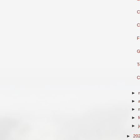
C
C
F
G
T
C
►
►
►
►
►
►
20