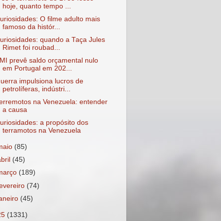
hoje, quanto tempo ...
uriosidades: O filme adulto mais
famoso da histór...
uriosidades: quando a Taça Jules
Rimet foi roubad...
MI prevê saldo orçamental nulo
em Portugal em 202...
uerra impulsiona lucros de
petrolíferas, indústri...
erremotos na Venezuela: entender
a causa
uriosidades: a propósito dos
terramotos na Venezuela
maio
(85)
abril
(45)
março
(189)
fevereiro
(74)
janeiro
(45)
25
(1331)