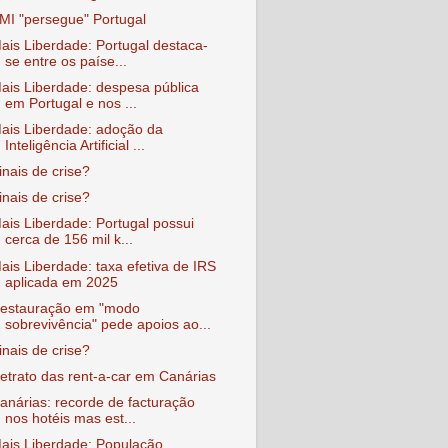
MI "persegue" Portugal
ais Liberdade: Portugal destaca-
se entre os paíse...
ais Liberdade: despesa pública
em Portugal e nos ...
ais Liberdade: adoção da
Inteligência Artificial ...
inais de crise?
inais de crise?
ais Liberdade: Portugal possui
cerca de 156 mil k...
ais Liberdade: taxa efetiva de IRS
aplicada em 2025
estauração em "modo
sobrevivência" pede apoios ao...
inais de crise?
etrato das rent-a-car em Canárias
anárias: recorde de facturação
nos hotéis mas est...
ais Liberdade: População