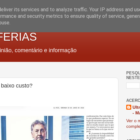
liver its services and to analyze traffic. Your IP address and u
rmance and security metrics to ensure quality of service, gene
buse.
FERIAS
nião, comentário e informação
PESQU
NESTE
 baixo custo?
ACERC
Ult
- M
Ver o m
comple