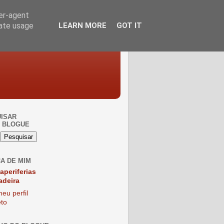
ser-agent
rate usage
LEARN MORE
GOT IT
ISAR
 BLOGUE
A DE MIM
raperiferias
adeira
eu perfil
to