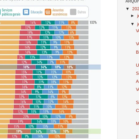
ARQUI
▼
20
►
▼
V
V
B
U
S
A
V
S
C
M
F