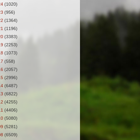
24
(1020)
23
(956)
22
(1364)
21
(1196)
20
(3383)
19
(2253)
18
(1073)
17
(558)
16
(2057)
15
(2996)
14
(6487)
13
(6822)
12
(4255)
11
(4406)
10
(5080)
09
(5281)
08
(6509)