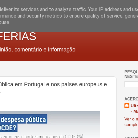
liver its services and to analyze traffic. Your IP address and u
rmance and security metrics to ensure quality of service, gene
buse.
FERIAS
nião, comentário e informação
PESQU
NESTE
ública em Portugal e nos países europeus e
E
ACERC
Ult
- M
Ver o m
comple