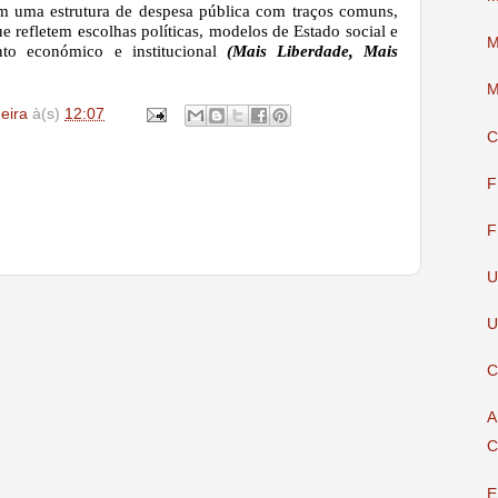
m uma estrutura de despesa pública com traços comuns,
ue refletem escolhas políticas, modelos de Estado social e
M
nto económico e institucional
(Mais Liberdade, Mais
M
deira
à(s)
12:07
C
F
F
U
U
C
A
C
E