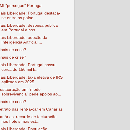
MI "persegue" Portugal
ais Liberdade: Portugal destaca-
se entre os paíse...
ais Liberdade: despesa pública
em Portugal e nos ...
ais Liberdade: adoção da
Inteligência Artificial ...
inais de crise?
inais de crise?
ais Liberdade: Portugal possui
cerca de 156 mil k...
ais Liberdade: taxa efetiva de IRS
aplicada em 2025
estauração em "modo
sobrevivência" pede apoios ao...
inais de crise?
etrato das rent-a-car em Canárias
anárias: recorde de facturação
nos hotéis mas est...
ais Liberdade: População