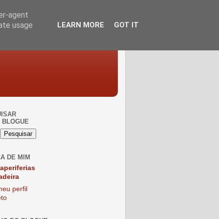
ser-agent
rate usage
LEARN MORE
GOT IT
ISAR
 BLOGUE
A DE MIM
raperiferias
adeira
eu perfil
to