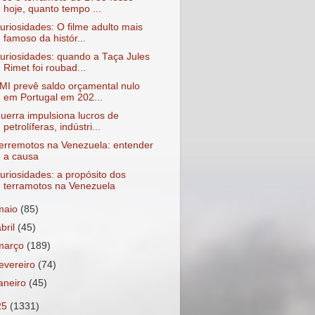
hoje, quanto tempo ...
uriosidades: O filme adulto mais
famoso da histór...
uriosidades: quando a Taça Jules
Rimet foi roubad...
MI prevê saldo orçamental nulo
em Portugal em 202...
uerra impulsiona lucros de
petrolíferas, indústri...
erremotos na Venezuela: entender
a causa
uriosidades: a propósito dos
terramotos na Venezuela
maio
(85)
abril
(45)
março
(189)
fevereiro
(74)
janeiro
(45)
25
(1331)