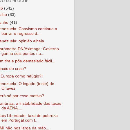
VO DO BLOGUE
26
(542)
julho
(63)
junho
(41)
enezuela: Chavismo continua a
barrar o regresso d...
enezuela: opinião alheia
arómetro DN/Aximage: Governo
ganha seis pontos na...
m tira e põe demasiado fácil...
inais de crise?
 Europa como refúgio?!
enezuela: O legado (triste) de
Chavez
erá só por esse motivo?
anárias, a instabilidade das taxas
da AENA....
ais Liberdade: taxa de pobreza
em Portugal com t...
MI não nos larga da mão...