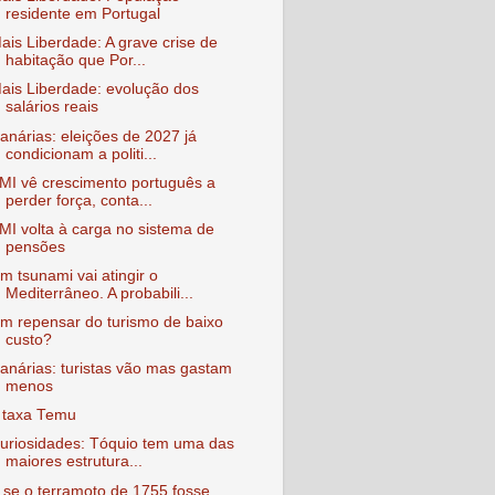
residente em Portugal
ais Liberdade: A grave crise de
habitação que Por...
ais Liberdade: evolução dos
salários reais
anárias: eleições de 2027 já
condicionam a politi...
MI vê crescimento português a
perder força, conta...
MI volta à carga no sistema de
pensões
m tsunami vai atingir o
Mediterrâneo. A probabili...
m repensar do turismo de baixo
custo?
anárias: turistas vão mas gastam
menos
 taxa Temu
uriosidades: Tóquio tem uma das
maiores estrutura...
 se o terramoto de 1755 fosse