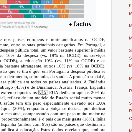
F
M
M
M
e nos países europeus e norte-americanos da OCDE,
rente, entre as suas principais categorias. Em Portugal, a
despesa pública total, um valor bastante superior à média
S
ve 16% da despesa (vs. 19% na OCDE), os serviços
S
 na OCDE), a educação 10% (vs. 11% na OCDE) e os
ia bastante abrangente, outros 10% (vs. 10% na OCDE).
M
são que se tira é que, em Portugal, a despesa pública se
 em detrimento, sobretudo, da saúde. A proteção social é,
M
esa pública em todos os países analisados. A Finlândia
mburgo (43%) e de Dinamarca, Áustria, França, Espanha
R
 extremo oposto, os
🇺🇸
EUA dedicam apenas 20% da
cial, reflexo de um modelo de Estado social muito menos
. A saúde tem um peso especialmente elevado nos EUA
S
équia (20%), enquanto a Suíça se destaca por dedicar
R
a a esta área, compensando com um peso muito maior na
C
proporcionalmente, é o país que mais gasta (18%). Itália
Espanha (ambos com 9%) são os países que destinam a
pública à educação. Estes dados revelam que, embora
M