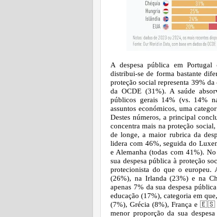
A despesa pública em Portugal 
distribui-se de forma bastante dife
proteção social representa 39% da 
da OCDE (31%). A saúde absor
públicos gerais 14% (vs. 14%
assuntos económicos, uma categor
Destes números, a principal conclu
concentra mais na proteção social,
de longe, a maior rubrica da desp
lidera com 46%, seguida do Luxe
e Alemanha (todas com 41%). No
sua despesa pública à proteção so
protecionista do que o europeu
(26%), na Irlanda (23%) e na Ch
apenas 7% da sua despesa públic
educação (17%), categoria em que, 
(7%), Grécia (8%), França e
🇪🇸
menor proporção da sua despesa 