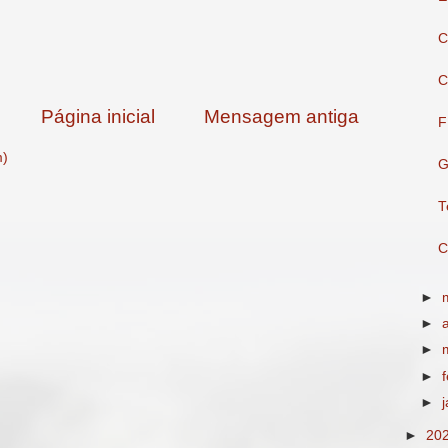
C
C
Página inicial
Mensagem antiga
F
m)
G
T
C
►
►
►
►
►
►
20