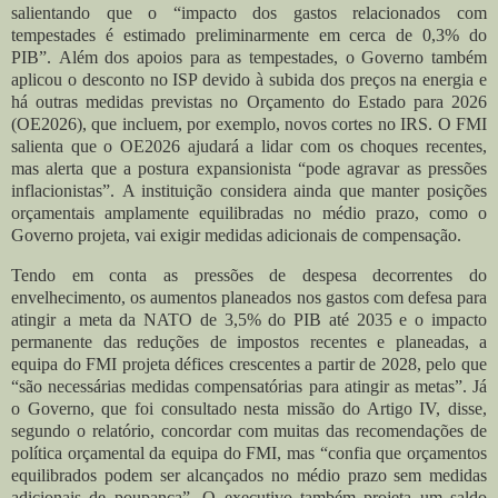
salientando que o “impacto dos gastos relacionados com
tempestades é estimado preliminarmente em cerca de 0,3% do
PIB”.
Além dos apoios para as tempestades, o Governo também
aplicou o desconto no ISP devido à subida dos preços na energia e
há outras medidas previstas no Orçamento do Estado para 2026
(OE2026), que incluem, por exemplo, novos cortes no IRS.
O FMI
salienta que o OE2026 ajudará a lidar com os choques recentes,
mas alerta que a postura expansionista “pode agravar as pressões
inflacionistas”.
A instituição considera ainda que manter posições
orçamentais amplamente equilibradas no médio prazo, como o
Governo projeta, vai exigir medidas adicionais de compensação.
Tendo em conta as pressões de despesa decorrentes do
envelhecimento, os aumentos planeados nos gastos com defesa para
atingir a meta da NATO de 3,5% do PIB até 2035 e o impacto
permanente das reduções de impostos recentes e planeadas, a
equipa do FMI projeta défices crescentes a partir de 2028, pelo que
“são necessárias medidas compensatórias para atingir as metas”.
Já
o Governo, que foi consultado nesta missão do Artigo IV, disse,
segundo o relatório, concordar com muitas das recomendações de
política orçamental da equipa do FMI, mas “confia que orçamentos
equilibrados podem ser alcançados no médio prazo sem medidas
adicionais de poupança”.
O executivo também projeta um saldo