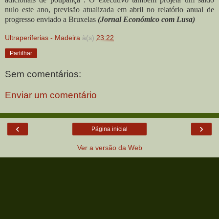
nulo este ano, previsão atualizada em abril no relatório anual de
progresso enviado a Bruxelas
(Jornal Económico com Lusa)
Ultraperiferias - Madeira
à(s)
23:22
Partilhar
Sem comentários:
Enviar um comentário
‹
›
Página inicial
Ver a versão da Web