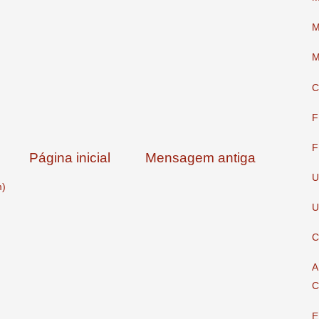
M
M
C
F
F
Página inicial
Mensagem antiga
U
m)
U
C
A
C
E