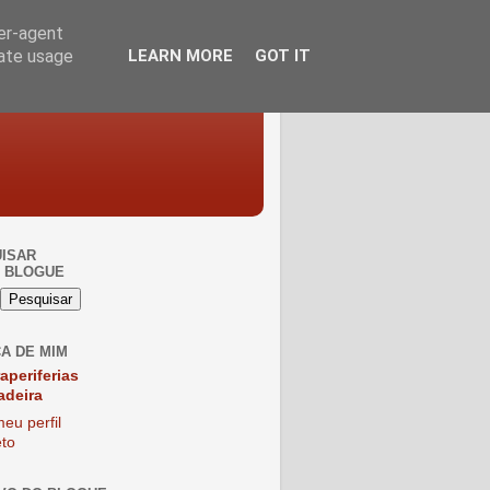
ser-agent
rate usage
LEARN MORE
GOT IT
ISAR
 BLOGUE
A DE MIM
raperiferias
adeira
eu perfil
to