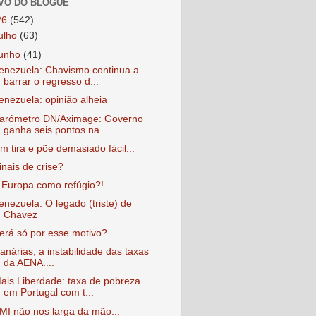
VO DO BLOGUE
26
(542)
julho
(63)
junho
(41)
enezuela: Chavismo continua a
barrar o regresso d...
enezuela: opinião alheia
arómetro DN/Aximage: Governo
ganha seis pontos na...
m tira e põe demasiado fácil...
inais de crise?
 Europa como refúgio?!
enezuela: O legado (triste) de
Chavez
erá só por esse motivo?
anárias, a instabilidade das taxas
da AENA....
ais Liberdade: taxa de pobreza
em Portugal com t...
MI não nos larga da mão...