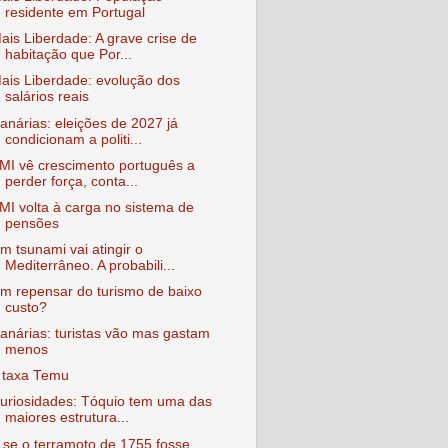
residente em Portugal
ais Liberdade: A grave crise de
habitação que Por...
ais Liberdade: evolução dos
salários reais
anárias: eleições de 2027 já
condicionam a politi...
MI vê crescimento português a
perder força, conta...
MI volta à carga no sistema de
pensões
m tsunami vai atingir o
Mediterrâneo. A probabili...
m repensar do turismo de baixo
custo?
anárias: turistas vão mas gastam
menos
 taxa Temu
uriosidades: Tóquio tem uma das
maiores estrutura...
 se o terramoto de 1755 fosse