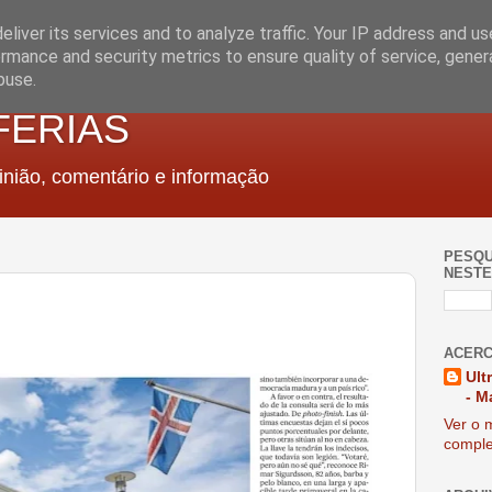
liver its services and to analyze traffic. Your IP address and u
rmance and security metrics to ensure quality of service, gene
buse.
FERIAS
nião, comentário e informação
PESQU
NESTE
ACERC
Ult
- M
Ver o m
comple