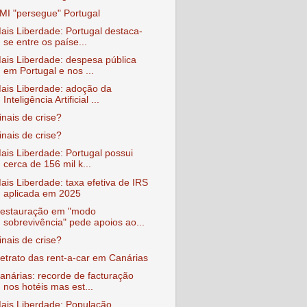
MI "persegue" Portugal
ais Liberdade: Portugal destaca-
se entre os paíse...
ais Liberdade: despesa pública
em Portugal e nos ...
ais Liberdade: adoção da
Inteligência Artificial ...
inais de crise?
inais de crise?
ais Liberdade: Portugal possui
cerca de 156 mil k...
ais Liberdade: taxa efetiva de IRS
aplicada em 2025
estauração em "modo
sobrevivência" pede apoios ao...
inais de crise?
etrato das rent-a-car em Canárias
anárias: recorde de facturação
nos hotéis mas est...
ais Liberdade: População