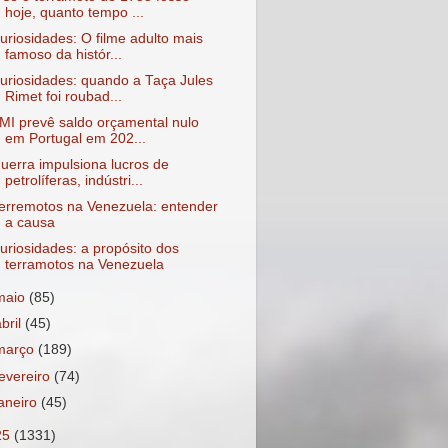
hoje, quanto tempo ...
uriosidades: O filme adulto mais
famoso da histór...
uriosidades: quando a Taça Jules
Rimet foi roubad...
MI prevê saldo orçamental nulo
em Portugal em 202...
uerra impulsiona lucros de
petrolíferas, indústri...
erremotos na Venezuela: entender
a causa
uriosidades: a propósito dos
terramotos na Venezuela
maio
(85)
abril
(45)
março
(189)
fevereiro
(74)
janeiro
(45)
25
(1331)