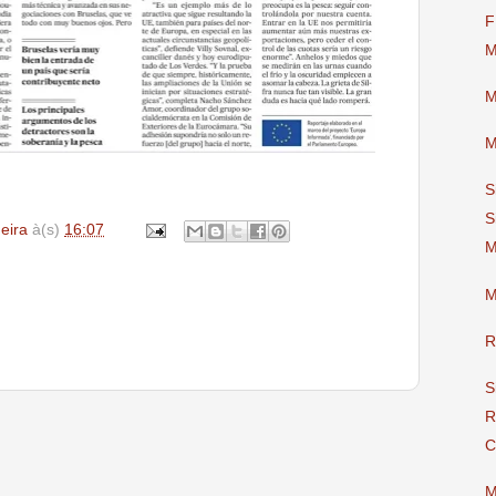
F
M
M
M
S
S
deira
à(s)
16:07
M
M
R
S
R
C
M