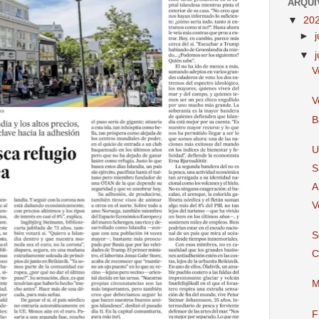
ARQUI
▼
20
►
▼
V
V
B
U
S
A
V
S
C
M
F