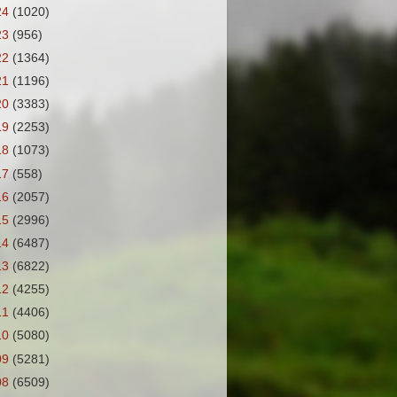
24
(1020)
23
(956)
22
(1364)
21
(1196)
20
(3383)
19
(2253)
18
(1073)
17
(558)
16
(2057)
15
(2996)
14
(6487)
13
(6822)
12
(4255)
11
(4406)
10
(5080)
09
(5281)
08
(6509)