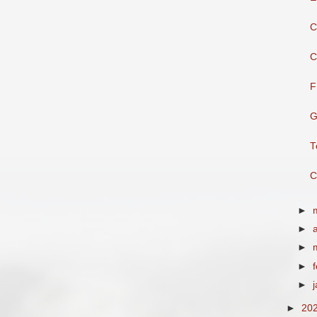
C
C
F
G
T
C
►
►
►
►
►
►
20